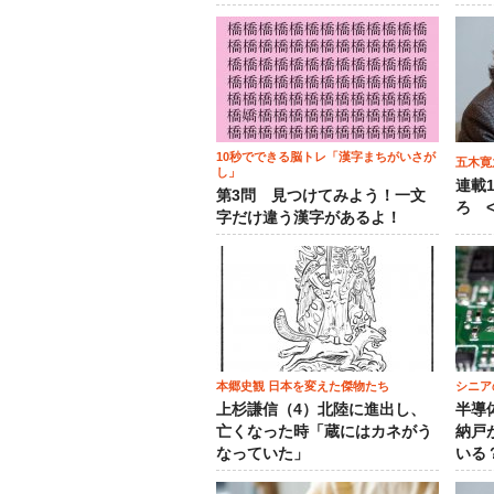
10秒でできる脳トレ「漢字まちがいさが
五木寛
し」
連載
第3問 見つけてみよう！一文
ろ <
字だけ違う漢字があるよ！
本郷史観 日本を変えた傑物たち
シニア
上杉謙信（4）北陸に進出し、
半導
亡くなった時「蔵にはカネがう
納戸
なっていた」
いる