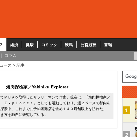
フ
経済
健康
コミック
競馬
公営競技
書籍
コラム
ュース
記事
焼肉探検家／Yakiniku Explorer
院でＭＢＡを取得したサラリーマンで作家。現在は、「焼肉探検家／
ｕ Ｅｘｐｌｏｒｅｒ」としても活動しており、週２ペースで都内を
を探索中。これまでに予約困難店を含め１４０店舗以上を訪れた。
1
焼き方を独自に研究している。
2