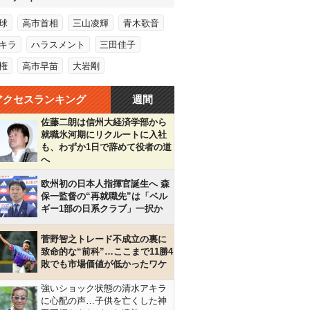
球
高市首相
三山凌輝
青木歌音
キラ
ハラスメント
三田佳子
権
高市早苗
大岩剛
アクセスランキング
週間
佐藤二朗は信州大経済学部から
就職氷河期にリクルートに入社
も、わずか1日で辞めて役者の道
へ
欧州初の日本人指揮官誕生へ 森
保一監督の“再就職先”は「ベル
ギー1部の日系クラブ」一択か
菅野智之トレード不成立の裏に
致命的な“前科”…ここまで11勝4
敗でも市場価値が低かったワケ
強いショック状態の清水アキラ
に心配の声…子供を亡くした神