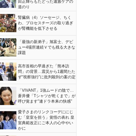
田正輝らもたどった遺族ケアの
道のり
腎臓病（4）ソーセージ、ちく
わ、プロセスチーズの取り過ぎ
が腎機能を低下させる
「最強の新弟子」旭富士、デビ
ュー4場所連続Ｖでも残る大きな
課題
高市首相の早過ぎた「熊本訪
問」の背景…震災から1週間たた
ず“視察強行”に批判殺到の案の定
「VIVANT」1強ムードの陰で…
蒼井優「Tシャツが乾くまで」が
呼び覚ます"連ドラ本来の快感"
愛子さまのリンクコーデににじ
む「皇室を担う」覚悟の表れ 皇
室典範改正にご本人の心中やい
かに