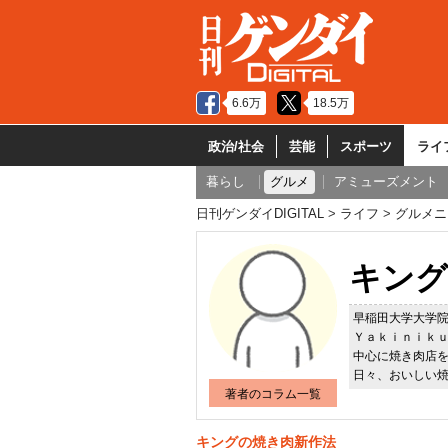
6.6万
18.5万
政治/社会
芸能
スポーツ
ライ
暮らし
グルメ
アミューズメント
日刊ゲンダイDIGITAL
ライフ
グルメニ
キング
早稲田大学大学
Ｙａｋｉｎｉｋ
中心に焼き肉店
日々、おいしい
著者のコラム一覧
キングの焼き肉新作法