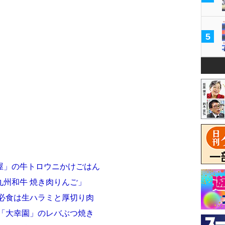
5
屋」の牛トロウニかけごはん
九州和牛 焼き肉りんご」
の必食は生ハラミと厚切り肉
子「大幸園」のレバぶつ焼き