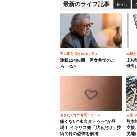
最新のライフ記事
暮らし
五木寛之 流されゆく日々
本郷史
連載12406回 男女共学のこ
上杉
ろ <5>
世界
もぎたて海外仰天ニュース
人生1
痛くない“永久タトゥー”が登
熊本
場！ イギリス発「貼るだけ」技
支援
術で針の恐怖を解消
災地