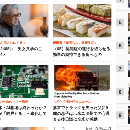
5
之 流されゆく日々
鎌田實「頑張らない健康生活」
6
12405回 男女共学のこ
（65）認知症の進行を遅らせる
4>
効果の期待できる食べもの
7
8
のためのマネー講座
もぎたて海外仰天ニュース
体・AI相場は終わったか？
落雷でトラックを失った父に9
が「納戸ビル」へ進化して
歳の息子は…米ユタ州での心温
9
？
まる後日談に全米が感動