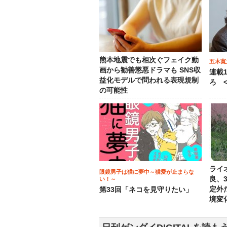
熊本地震でも相次ぐフェイク動
五木寛
画から勧善懲悪ドラマも SNS収
連載
益化モデルで問われる表現規制
ろ <
の可能性
ライ
眼鏡男子は猫に夢中～猫愛が止まらな
良、
い！～
定外
第33回「ネコを見守りたい」
境変