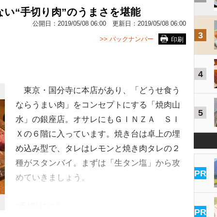
ない“手切り肉”のうまさを堪能
公開日：
2019/05/08 06:00
更新日：
2019/05/08 06:00
3
>> バックナンバー
印刷
4
東京・国分寺に本店があり、「どうせ食う
ならうまい肉」をコンセプトにする「焼肉山
5
水」の銀座店。オサレにもＧＩＮＺＡ ＳＩ
Ｘの６階に入っています。焼き台は卓上の埋
め込み型で、タレはレモンと焼き肉タレの２
種がスタンバイ。まずは「生タン塩」から攻
PR
めていきましょう。
“手切り”にこ…
PR