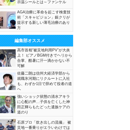
示温シールとは～ファンケル
AGA治療に革命を起こす検査技
術「スキャビジョン」銀クリが
提示する新しい薄毛治療のあり
方
編集部オススメ
高市首相“被災地利用PV”が大炎
上！ ピアノBGM付きでヘリから
合掌、酷暑に汗一滴かかない不
可解
佐藤二朗は信州大経済学部から
就職氷河期にリクルートに入社
も、わずか1日で辞めて役者の道
へ
強いショック状態の清水アキラ
に心配の声…子供を亡くした神
田正輝らもたどった遺族ケアの
道のり
石原プロ「炊き出しの流儀」 被
災地一番乗りがエラいわけでは