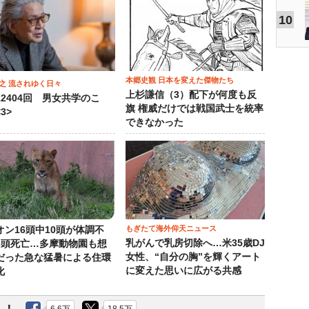
10
本郷史観 日本を変えた傑物たち
之 流されゆく日々
上杉謙信（3）配下が何度も反
12404回 男女共学のこ
旗 権威だけでは戦国武士を統率
3>
できなかった
もぎたて海外仰天ニュース
オン16頭中10頭が体調不
乳がんで乳房切除へ…米35歳DJ
3頭死亡…多摩動物園も想
女性、“自分の胸”を輝くアート
だった急な猛暑による住環
に変えた思いに広がる共感
化