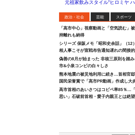
元祖家飲みスタイル“ヒロミヤ ハ
政治・社会
芸能
スポーツ
「高市中心」視察動画と「空気読む」被
持離れも納得
シリーズ 保阪メモ「昭和史余話」（12
相人事こそが宣戦布告通知遅れの間接的
偽善の8月が始まった 非核三原則を踏
市&小泉コンビの白々しさ
熊本地震の被災地利用に続き…首相官邸
国民栄誉賞で「高市PR動画」作成し大
高市首相のあいさつはコピペ率85％…
思い」石破前首相・愛子内親王とは絶望