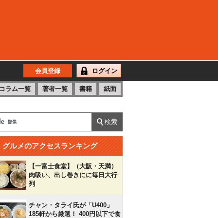
会員登録
ログイン
コラム一覧
著者一覧
書籍
紙面
グルメのアクセスランキング
【一富士食堂】（大阪・天満）
肉吸い、出し巻きにに毎日大行
列
チャン・タライ氏が「U400」
185軒から厳選！ 400円以下で食