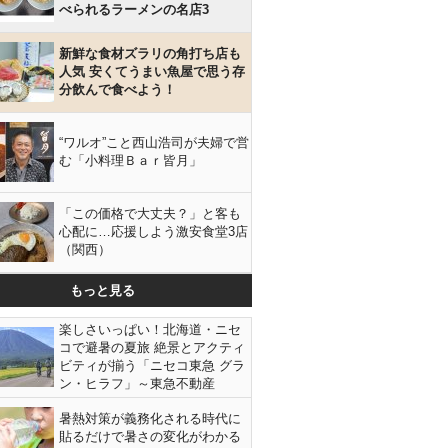
べられるラーメンの名店3
新鮮な食材ズラリの角打ち店も
人気 安くてうまい魚屋で思う存
分飲んで食べよう！
“ワルオ”こと西山浩司が夫婦で営
む「小料理Ｂａｒ皆月」
「この価格で大丈夫？」と客も
心配に…応援しよう激安食堂3店
（関西）
もっと見る
楽しさいっぱい！北海道・ニセ
コで避暑の夏旅 絶景とアクティ
ビティが揃う「ニセコ東急 グラ
ン・ヒラフ」～東急不動産
暑熱対策が義務化される時代に
貼るだけで暑さの変化がわかる