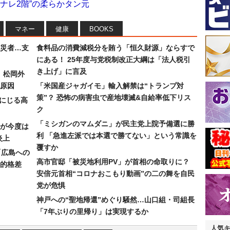
ナレ2階”の柔らかタン元
マネー
健康
BOOKS
災者…支
食料品の消費減税分を賄う「恒久財源」ならすで
にある！ 25年度与党税制改正大綱は「法人税引
き上げ」に言及
）松岡外
原因
「米国産ジャガイモ」輸入解禁は“トランプ対
策”？ 恐怖の病害虫で産地壊滅&自給率低下リス
みにじる高
ク
「ミシガンのマムダニ」が民主党上院予備選に勝
が今度は
利 「急進左派では本選で勝てない」という常識を
炎上
覆すか
「広島への
高市官邸「被災地利用PV」が首相の命取りに？
的格差
安倍元首相“コロナおこもり動画”の二の舞を自民
党が危惧
神戸への“聖地帰還”めぐり騒然…山口組・司組長
「7年ぶりの里帰り」は実現するか
人気