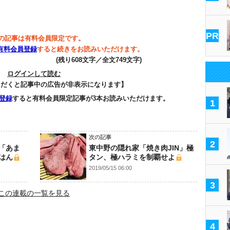
PR
の記事は有料会員限定です。
有料会員登録
すると続きをお読みいただけます。
(残り608文字／全文749文字)
ログインして読む
ただくと記事中の広告が非表示になります】
登録
すると有料会員限定記事が3本お読みいただけます。
1
次の記事
2
「あま
東中野の隠れ家「焼き肉JIN」極
はん
タン、極ハラミを制覇せよ
2019/05/15 06:00
3
この連載の一覧を見る
4