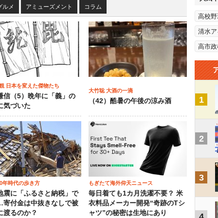
グルメ
アミューズメント
コラム
高校野
清水ア
高市政
観 日本を変えた傑物たち
大竹聡 大酒の一滴
謙信（5）晩年に「義」の
1
（42）酷暑の午後の涼み酒
に気づいた
2
3
00年時代の歩き方
もぎたて海外仰天ニュース
地震に「ふるさと納税」で
毎日着ても1カ月洗濯不要？ 米
…寄付金は中抜きなしで被
衣料品メーカー開発“奇跡のTシ
に渡るのか？
ャツ”の秘密は生地にあり
4