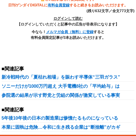
日刊ゲンダイDIGITALに
有料会員登録
すると続きをお読みいただけます。
(残り632文字／全文773文字)
ログインして読む
【ログインしていただくと記事中の広告が非表示になります】
今なら！
メルマガ会員（無料）に登録
すると
有料会員限定記事が3本お読みいただけます。
■関連記事
新冷戦時代の「夏枯れ相場」を賑わす半導体“三羽ガラス”
ソニーだけが1000万円超え 大手電機8社の「平均給与」は
参院選の結果が示す野党と労組の関係が激変している事実
■関連記事
5年後10年後の日本の製造業は惨憺たるものになっている
本業に固執は危険…令和に生き残る企業は“断捨離”がカギ