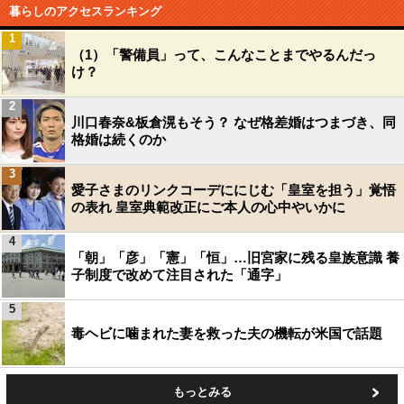
暮らしのアクセスランキング
1
（1）「警備員」って、こんなことまでやるんだっ
け？
2
川口春奈&板倉滉もそう？ なぜ格差婚はつまづき、同
格婚は続くのか
3
愛子さまのリンクコーデににじむ「皇室を担う」覚悟
の表れ 皇室典範改正にご本人の心中やいかに
4
「朝」「彦」「憲」「恒」…旧宮家に残る皇族意識 養
子制度で改めて注目された「通字」
5
毒ヘビに噛まれた妻を救った夫の機転が米国で話題
もっとみる