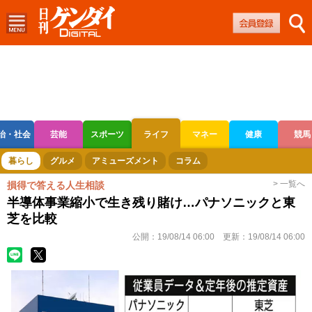
治・社会
芸能
スポーツ
ライフ
マネー
健康
競馬
ボートレース
競輪
オートレース
暮らし
グルメ
アミューズメント
コラム
> 一覧へ
損得で答える人生相談
半導体事業縮小で生き残り賭け…パナソニックと東
芝を比較
公開：
19/08/14 06:00
更新：
19/08/14 06:00