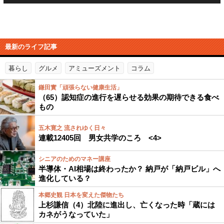
最新のライフ記事
暮らし
グルメ
アミューズメント
コラム
鎌田實「頑張らない健康生活」
（65）認知症の進行を遅らせる効果の期待できる食べ
もの
五木寛之 流されゆく日々
連載12405回 男女共学のころ <4>
シニアのためのマネー講座
半導体・AI相場は終わったか？ 納戸が「納戸ビル」へ
進化している？
本郷史観 日本を変えた傑物たち
上杉謙信（4）北陸に進出し、亡くなった時「蔵には
カネがうなっていた」