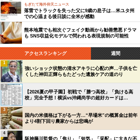
もぎたて海外仰天ニュース
落雷でトラックを失った父に9歳の息子は…米ユタ州
での心温まる後日談に全米が感動
熊本地震でも相次ぐフェイク動画から勧善懲悪ドラマ
も SNS収益化モデルで問われる表現規制の可能性
アクセスランキング
週間
1
強いショック状態の清水アキラに心配の声…子供を亡
くした神田正輝らもたどった遺族ケアの道のり
2
【2026夏の甲子園】初戦で「勝つ高校」「負ける高
校」完全予想！横浜vs沖縄尚学の超好カードは…
3
国内の米価格は下がる一方…“早場米”の概算金は前年
より4割下回り農家からは悲鳴が
4
阪神藤川監督の「焦り」「短気」「采配」に大きな不