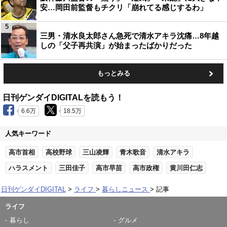
安…岡田前監督もチクリ「崩れてる感じするわ」
5
三男・清水良太郎さん急死で清水アキラ沈痛…8年越
しの「父子再共演」が始まったばかりだった
もっとみる
日刊ゲンダイDIGITALを読もう！
6.6万
18.5万
人気キーワード
高市首相
高校野球
三山凌輝
青木歌音
清水アキラ
ハラスメント
三田佳子
高市早苗
高市政権
黄川田仁志
日刊ゲンダイDIGITAL
ライフ
暮らしニュース
記事
ライフ
暮らし
グルメ