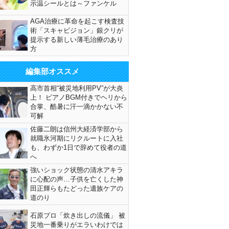
示温シールとは～ファンケル
AGA治療に革命を起こす検査技
術「スキャビジョン」銀クリが
提示する新しい薄毛治療のあり
方
編集部オススメ
高市首相“被災地利用PV”が大炎
上！ ピアノBGM付きでヘリから
合掌、酷暑に汗一滴かかない不
可解
佐藤二朗は信州大経済学部から
就職氷河期にリクルートに入社
も、わずか1日で辞めて役者の道
へ
強いショック状態の清水アキラ
に心配の声…子供を亡くした神
田正輝らもたどった遺族ケアの
道のり
石原プロ「炊き出しの流儀」 被
災地一番乗りがエラいわけでは