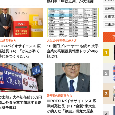
物列車「中欧班列」が大活躍
高校野
板東英
広末涼
の経営者たち
人生100年時代の歩き方
OTSUバイオサイエンス 広
“10億円プレーヤー”も続々 大手
亮社長（4）「がんが怖く
企業の高額役員報酬トップ50の
1
時代をつくりたい」
顔ぶれ
2
3
語り部の経営者たち
で太郎」大卒初任給35万円
HIROTSUバイオサイエンス 広
撃…外食産業で加速する劇
津崇亮社長（3）“金髪”東大生
人材争奪戦
が挑んだ「線虫」研究の原点
4