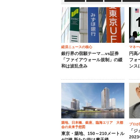
経済ニュースの核心
マネー
銀行界の宿願テーマ…vs証券
円高
「ファイアウォール規制」の緩
フォ
和は波乱含み
ンス
築地、日本橋、銀座、臨海エリア 大都
プロが
会の未来予想図
「ジ
東京・築地、150～210メートル
202
が7棟 新たな街は摩天楼