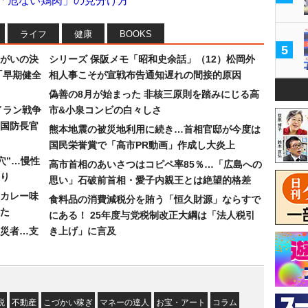
産「危ない鶏肉」の見分け方
ライフ
健康
BOOKS
5
まがいの決
シリーズ 保阪メモ「昭和史余話」（12）松岡外
「早期健全
相人事こそが宣戦布告通知遅れの間接的原因
偽善の8月が始まった 非核三原則を踏みにじる高
イラン戦争
市&小泉コンビの白々しさ
国防長官
熊本地震の被災地利用に続き…首相官邸が今度は
国民栄誉賞で「高市PR動画」作成し大炎上
穴”…慢性
高市首相のあいさつはコピペ率85％…「広島への
り
思い」石破前首相・愛子内親王とは絶望的格差
カレー味
食料品の消費減税分を賄う「恒久財源」ならすで
た
にある！ 25年度与党税制改正大綱は「法人税引
災者…支
き上げ」に言及
税
不動産
こづかい稼ぎ
マネーの達人
お宝・アート
コラム