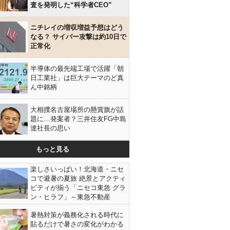
査を発明した“科学者CEO”
ニチレイの増収増益予想はどう
なる？ サイバー攻撃は約10日で
正常化
半導体の最先端工場で活躍「朝
日工業社」は巨大テーマのど真
ん中銘柄
大相撲名古屋場所の懸賞旗が話
題に…発案者？三井住友FG中島
達社長の思い
もっと見る
楽しさいっぱい！北海道・ニセ
コで避暑の夏旅 絶景とアクティ
ビティが揃う「ニセコ東急 グラ
ン・ヒラフ」～東急不動産
暑熱対策が義務化される時代に
貼るだけで暑さの変化がわかる