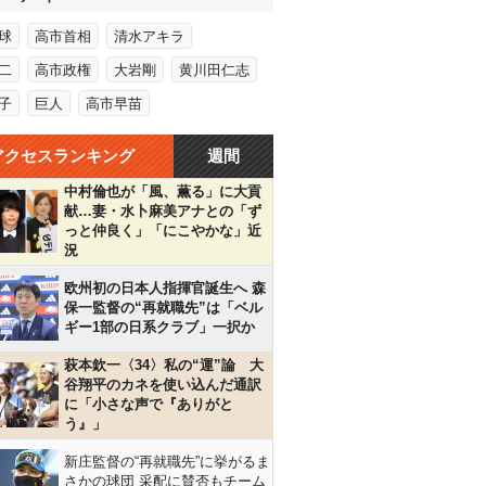
球
高市首相
清水アキラ
二
高市政権
大岩剛
黄川田仁志
子
巨人
高市早苗
アクセスランキング
週間
中村倫也が「風、薫る」に大貢
献…妻・水卜麻美アナとの「ず
っと仲良く」「にこやかな」近
況
欧州初の日本人指揮官誕生へ 森
保一監督の“再就職先”は「ベル
ギー1部の日系クラブ」一択か
萩本欽一〈34〉私の“運”論 大
谷翔平のカネを使い込んだ通訳
に「小さな声で『ありがと
う』」
新庄監督の“再就職先”に挙がるま
さかの球団 采配に賛否もチーム