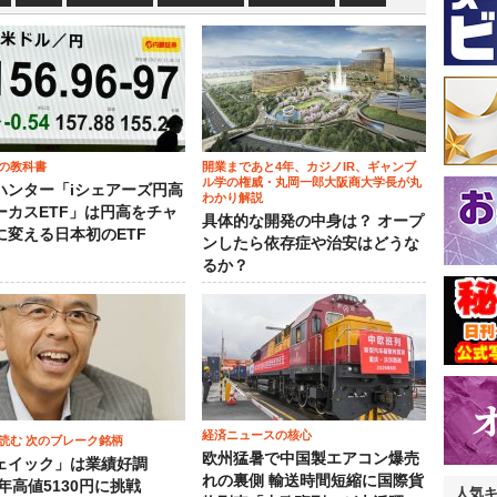
の教科書
開業まであと4年、カジノIR、ギャンブ
ル学の権威・丸岡一郎大阪商大学長が丸
ハンター「iシェアーズ円高
わかり解説
ーカスETF」は円高をチャ
具体的な開発の中身は？ オープ
に変える日本初のETF
ンしたら依存症や治安はどうな
るか？
経済ニュースの核心
読む 次のブレーク銘柄
欧州猛暑で中国製エアコン爆売
ェイック」は業績好調
れの裏側 輸送時間短縮に国際貨
3年高値5130円に挑戦
人気