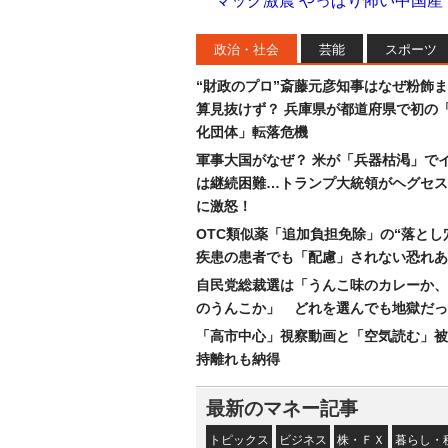
マック激震 やっぱり怖い中国
政治・社会
芸能
スポーツ
“財政のプロ”斎藤元彦知事はなぜ粉飾
算見抜けず？ 兵庫県が都道府県で初の
化団体」転落危機
軍事大国がなぜ？ 米が「兵器枯渇」で
は継続困難…トランプ大統領がヘグセス
に激怒！
OTC類似薬「追加負担免除」の“落とし
疾患の患者でも「配慮」されない恐れあ
自民党総裁選は「うんこ味のカレーか、
のうんこか」 どれを選んでも地獄だっ
「高市中心」視察動画と「空気読む」被
持離れも納得
最新のマネー記事
トピックス
ビジネス
株・ＦＸ
暮らし・