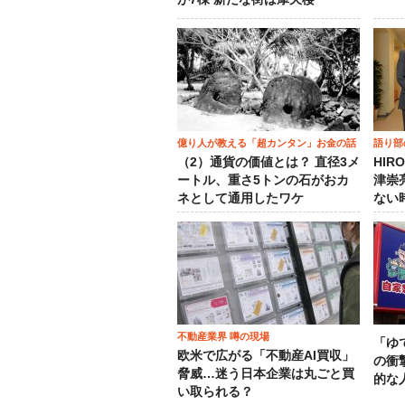
億り人が教える「超カンタン」お金の話
語り部
（2）通貨の価値とは？ 直径3メ
HIR
ートル、重さ5トンの石がおカ
津崇
ネとして通用したワケ
ない
不動産業界 噂の現場
「ゆ
欧米で広がる「不動産AI買収」
の衝
脅威…迷う日本企業は丸ごと買
的な
い取られる？