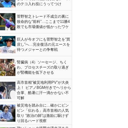
のテコ入れ役にうってつけ
菅野智之トレード不成立の裏に
致命的な“前科”…ここまで11勝4
敗でも市場価値が低かったワケ
巨人が今オフにも菅野智之を“買
戻し”へ…完全復活の元エースを
待つメジャーとの争奪戦
腎臓病（4）ソーセージ、ちく
わ、プロセスチーズの取り過ぎ
が腎機能を低下させる
高市首相“被災地利用PV”が大炎
上！ ピアノBGM付きでヘリから
合掌、酷暑に汗一滴かかない不
可解
被災地を踏み台に…確かにビン
ビン「伝わる」高市首相の人気
取り “政治の師”は激励に駆けず
り回るハード視察