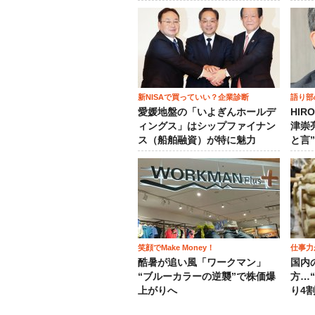
新NISAで買っていい？企業診断
語り部
愛媛地盤の「いよぎんホールデ
HIR
ィングス」はシップファイナン
津崇
ス（船舶融資）が特に魅力
と言
笑顔でMake Money！
仕事力
酷暑が追い風「ワークマン」
国内
“ブルーカラーの逆襲”で株価爆
方…
上がりへ
り4