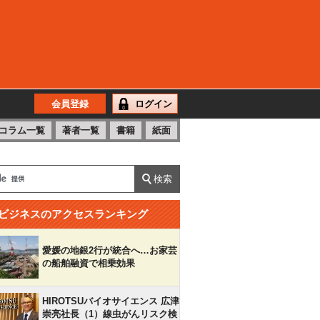
会員登録
ログイン
コラム一覧
著者一覧
書籍
紙面
ビジネスのアクセスランキング
愛媛の地銀2行が統合へ…お家芸
の船舶融資で相乗効果
HIROTSUバイオサイエンス 広津
崇亮社長（1）線虫がんリスク検