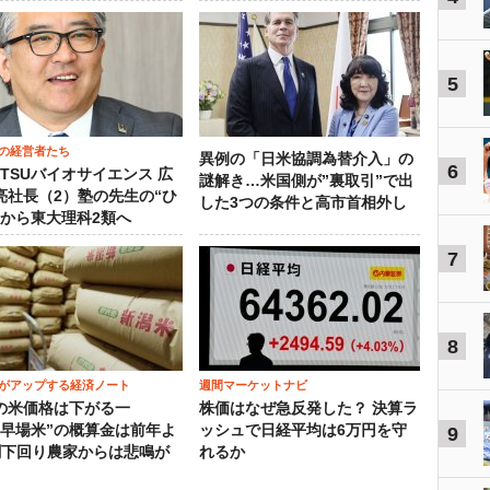
5
の経営者たち
異例の「日米協調為替介入」の
6
OTSUバイオサイエンス 広
謎解き…米国側が”裏取引”で出
亮社長（2）塾の先生の“ひ
した3つの条件と高市首相外し
”から東大理科2類へ
7
8
がアップする経済ノート
週間マーケットナビ
の米価格は下がる一
株価はなぜ急反発した？ 決算ラ
“早場米”の概算金は前年よ
ッシュで日経平均は6万円を守
9
割下回り農家からは悲鳴が
れるか