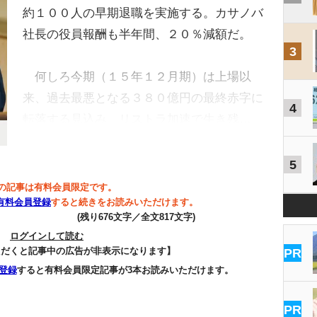
約１００人の早期退職を実施する。カサノバ
社長の役員報酬も半年間、２０％減額だ。
3
何しろ今期（１５年１２月期）は上場以
来、過去最悪となる３８０億円の最終赤字に
4
転落する見込み。リストラ加速で生き残…
5
の記事は有料会員限定です。
有料会員登録
すると続きをお読みいただけます。
(残り676文字／全文817文字)
ログインして読む
ただくと記事中の広告が非表示になります】
PR
登録
すると有料会員限定記事が3本お読みいただけます。
PR