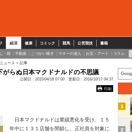
フ
経済
健康
コミック
競馬
公営競技
書籍
し・税
不動産
こづかい稼ぎ
マネーの達人
お宝・アート
コラム
ニュース
記事
下がらぬ日本マクドナルドの不思議
公開日：
2015/04/18 07:00
更新日：
2016/10/17 04:37
印刷
1
日本マクドナルドは業績悪化を受け、１５
年中に１３１店舗を閉鎖し、正社員を対象に
2