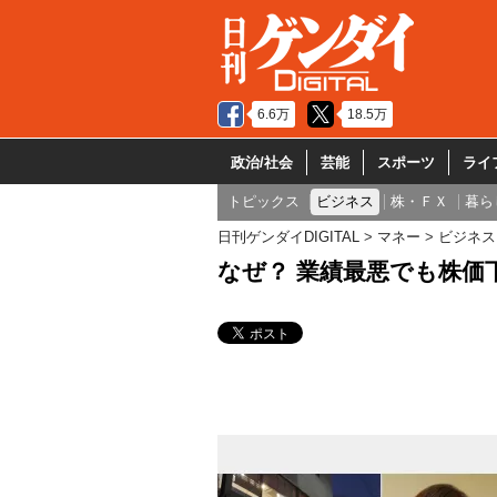
6.6万
18.5万
政治/社会
芸能
スポーツ
ライ
トピックス
ビジネス
株・ＦＸ
暮ら
日刊ゲンダイDIGITAL
マネー
ビジネス
なぜ？ 業績最悪でも株価