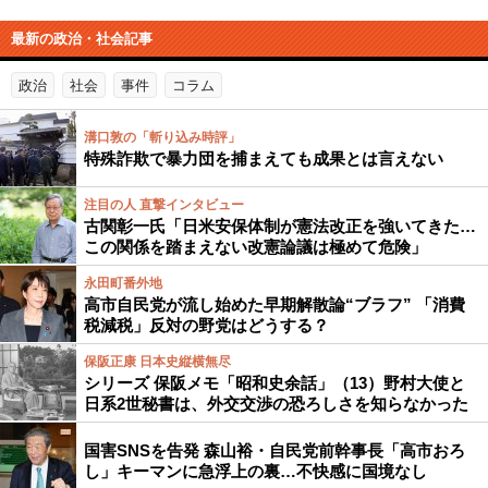
最新の政治・社会記事
政治
社会
事件
コラム
溝口敦の「斬り込み時評」
特殊詐欺で暴力団を捕まえても成果とは言えない
注目の人 直撃インタビュー
古関彰一氏「日米安保体制が憲法改正を強いてきた…
この関係を踏まえない改憲論議は極めて危険」
永田町番外地
高市自民党が流し始めた早期解散論“ブラフ” 「消費
税減税」反対の野党はどうする？
保阪正康 日本史縦横無尽
シリーズ 保阪メモ「昭和史余話」（13）野村大使と
日系2世秘書は、外交交渉の恐ろしさを知らなかった
国害SNSを告発 森山裕・自民党前幹事長「高市おろ
し」キーマンに急浮上の裏…不快感に国境なし