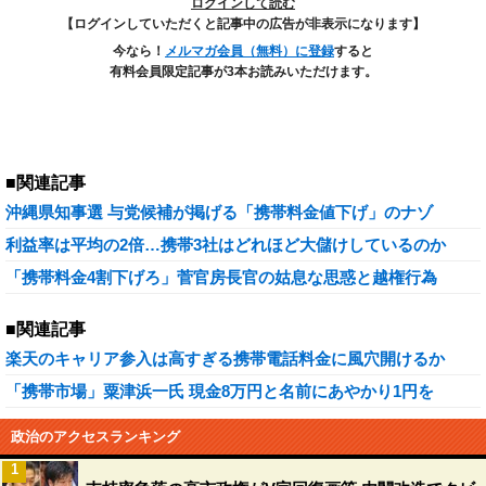
ログインして読む
【ログインしていただくと記事中の広告が非表示になります】
今なら！
メルマガ会員（無料）に登録
すると
有料会員限定記事が3本お読みいただけます。
■関連記事
沖縄県知事選 与党候補が掲げる「携帯料金値下げ」のナゾ
利益率は平均の2倍…携帯3社はどれほど大儲けしているのか
「携帯料金4割下げろ」菅官房長官の姑息な思惑と越権行為
■関連記事
楽天のキャリア参入は高すぎる携帯電話料金に風穴開けるか
「携帯市場」粟津浜一氏 現金8万円と名前にあやかり1円を
政治のアクセスランキング
1