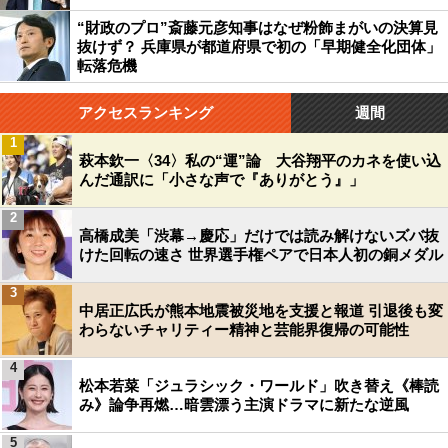
“財政のプロ”斎藤元彦知事はなぜ粉飾まがいの決算見
抜けず？ 兵庫県が都道府県で初の「早期健全化団体」
転落危機
アクセスランキング
週間
1
萩本欽一〈34〉私の“運”論 大谷翔平のカネを使い込
んだ通訳に「小さな声で『ありがとう』」
2
高橋成美「渋幕→慶応」だけでは読み解けないズバ抜
けた回転の速さ 世界選手権ペアで日本人初の銅メダル
3
中居正広氏が熊本地震被災地を支援と報道 引退後も変
わらないチャリティー精神と芸能界復帰の可能性
4
松本若菜「ジュラシック・ワールド」吹き替え《棒読
み》論争再燃…暗雲漂う主演ドラマに新たな逆風
5