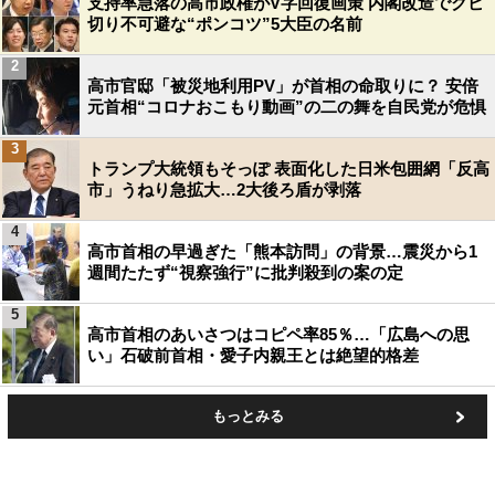
支持率急落の高市政権がV字回復画策 内閣改造でクビ
切り不可避な“ポンコツ”5大臣の名前
2
高市官邸「被災地利用PV」が首相の命取りに？ 安倍
元首相“コロナおこもり動画”の二の舞を自民党が危惧
3
トランプ大統領もそっぽ 表面化した日米包囲網「反高
市」うねり急拡大…2大後ろ盾が剥落
4
高市首相の早過ぎた「熊本訪問」の背景…震災から1
週間たたず“視察強行”に批判殺到の案の定
5
高市首相のあいさつはコピペ率85％…「広島への思
い」石破前首相・愛子内親王とは絶望的格差
もっとみる