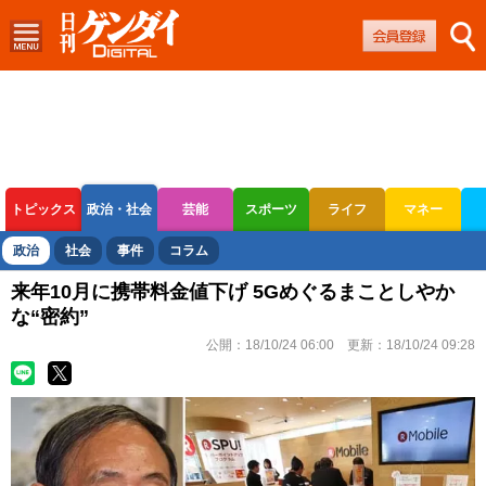
トピックス
政治・社会
芸能
スポーツ
ライフ
マネー
ボートレース
競輪
オートレース
政治
社会
事件
コラム
来年10月に携帯料金値下げ 5Gめぐるまことしやか
な“密約”
公開：
18/10/24 06:00
更新：
18/10/24 09:28