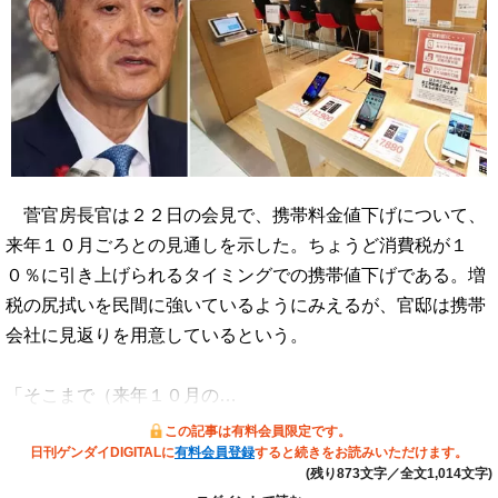
菅官房長官は２２日の会見で、携帯料金値下げについて、
来年１０月ごろとの見通しを示した。ちょうど消費税が１
０％に引き上げられるタイミングでの携帯値下げである。増
税の尻拭いを民間に強いているようにみえるが、官邸は携帯
会社に見返りを用意しているという。
「そこまで（来年１０月の…
この記事は有料会員限定です。
日刊ゲンダイDIGITALに
有料会員登録
すると続きをお読みいただけます。
(残り873文字／全文1,014文字)