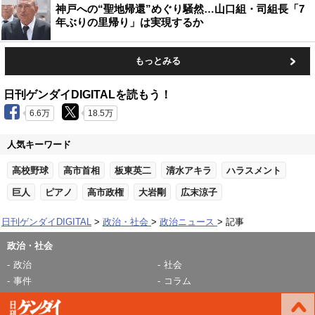
神戸への“聖地帰還”めぐり騒然…山口組・司組長「7
年ぶりの里帰り」は実現するか
もっとみる
日刊ゲンダイDIGITALを読もう！
6.6万
18.5万
人気キーワード
高校野球
高市首相
板東英二
清水アキラ
ハラスメント
巨人
ピアノ
高市政権
大岩剛
広末涼子
日刊ゲンダイDIGITAL
政治・社会
政治ニュース
記事
政治・社会
政治
社会
事件
コラム