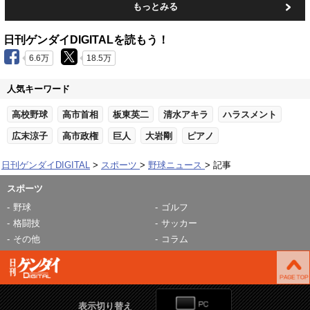
もっとみる
日刊ゲンダイDIGITALを読もう！
6.6万
18.5万
人気キーワード
高校野球
高市首相
板東英二
清水アキラ
ハラスメント
広末涼子
高市政権
巨人
大岩剛
ピアノ
日刊ゲンダイDIGITAL
スポーツ
野球ニュース
記事
スポーツ
野球
ゴルフ
格闘技
サッカー
その他
コラム
表示切り替え