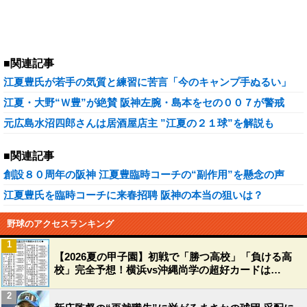
■関連記事
江夏豊氏が若手の気質と練習に苦言「今のキャンプ手ぬるい」
江夏・大野“Ｗ豊”が絶賛 阪神左腕・島本をセの００７が警戒
元広島水沼四郎さんは居酒屋店主 ”江夏の２１球”を解説も
■関連記事
創設８０周年の阪神 江夏豊臨時コーチの“副作用”を懸念の声
江夏豊氏を臨時コーチに来春招聘 阪神の本当の狙いは？
野球のアクセスランキング
1
【2026夏の甲子園】初戦で「勝つ高校」「負ける高
校」完全予想！横浜vs沖縄尚学の超好カードは…
2