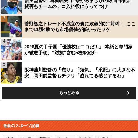
新庄監督の“再就職先”に挙がるまさかの球団 采配に
賛否もチームのテコ入れ役にうってつけ
3
菅野智之トレード不成立の裏に致命的な“前科”…ここ
まで11勝4敗でも市場価値が低かったワケ
4
2026夏の甲子園「優勝校はココだ！」 本紙と専門家
が徹底予想、“対抗”含む5校を紹介
5
阪神藤川監督の「焦り」「短気」「采配」に大きな不
安…岡田前監督もチクリ「崩れてる感じするわ」
もっとみる
最新のスポーツ記事