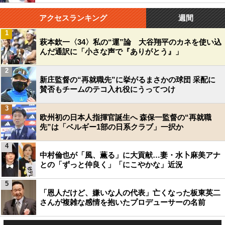
アクセスランキング
週間
1
萩本欽一〈34〉私の“運”論 大谷翔平のカネを使い込
んだ通訳に「小さな声で『ありがとう』」
2
新庄監督の“再就職先”に挙がるまさかの球団 采配に
賛否もチームのテコ入れ役にうってつけ
3
欧州初の日本人指揮官誕生へ 森保一監督の“再就職
先”は「ベルギー1部の日系クラブ」一択か
4
中村倫也が「風、薫る」に大貢献…妻・水卜麻美アナ
との「ずっと仲良く」「にこやかな」近況
5
「恩人だけど、嫌いな人の代表」亡くなった板東英二
さんが複雑な感情を抱いたプロデューサーの名前