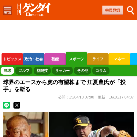
トピックス
政治・社会
芸能
スポーツ
ライフ
マネー
ボートレース
競輪
オートレース
野球
ゴルフ
格闘技
サッカー
その他
コラム
球界のエースから虎の有望株まで 江夏豊氏が「投
手」を斬る
公開：
15/04/13 07:00
更新：
16/10/17 04:37