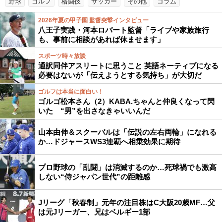
野球
ゴルフ
格闘技
サッカー
その他
コラム
2026年夏の甲子園 監督突撃インタビュー
八王子実践・河本ロバート監督「ライブや家族旅行
も、事前に相談があれば休ませます」
スポーツ時々放談
通訳同伴アスリートに思うこと 英語ネーティブになる
必要はないが「伝えようとする気持ち」が大切だ
ゴルフは本当に面白い！
ゴルゴ松本さん（2）KABA.ちゃんと仲良くなって閃
いた “男”を出さなきゃいいんだ
山本由伸＆スクーバルは「伝説の左右両輪」になれる
か…ドジャースWS3連覇へ相乗効果に期待
プロ野球の「乱闘」は消滅するのか…死球禍でも激高
しない“侍ジャパン世代”の距離感
Jリーグ「秋春制」元年の注目株はC大阪20歳MF…父
は元Jリーガー、兄はベルギー1部