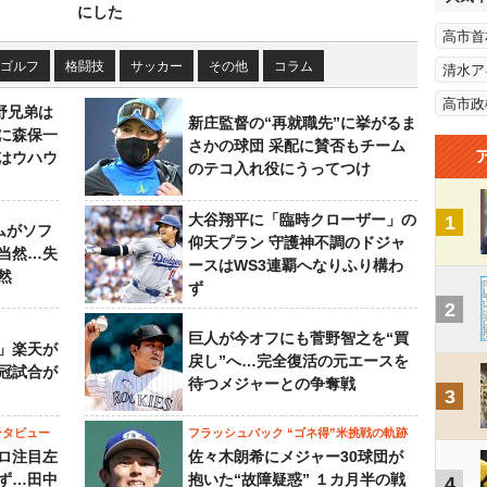
にした
高市首
ゴルフ
格闘技
サッカー
その他
コラム
清水ア
高市政
野兄弟は
新庄監督の“再就職先”に挙がるま
らに森保一
さかの球団 采配に賛否もチーム
はウハウ
のテコ入れ役にうってつけ
大谷翔平に「臨時クローザー」の
1
ムがソフ
仰天プラン 守護神不調のドジャ
当然…失
ースはWS3連覇へなりふり構わ
然
ず
2
巨人が今オフにも菅野智之を“買
」楽天が
戻し”へ…完全復活の元エースを
冠試合が
待つメジャーとの争奪戦
3
ンタビュー
フラッシュバック “ゴネ得”米挑戦の軌跡
ロ注目左
佐々木朗希にメジャー30球団が
ず…田中
抱いた“故障疑惑” １カ月半の戦
4