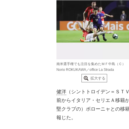
南米選手権でも注目を集めたＭＦ中島（Ｃ）
Norio ROKUKAWA／office La Strada
拡大する
健洋
（シントトロイデン＝ＳＴ
前からイタリア・セリエＡ移籍
堅クラブの）ボローニャとの移
報じた。