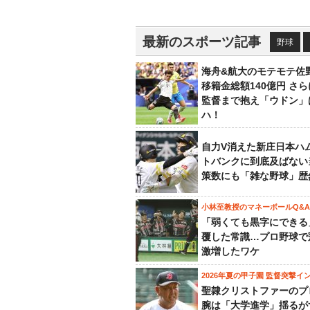
最新のスポーツ記事
野球
海舟&航大のモテモテ佐
移籍金総額140億円 さ
監督まで抱え「ウドン」
ハ！
自力V消えた新庄日本ハ
トバンクに到底及ばない
策数にも「雑な野球」歴
小林至教授のマネーボールQ&A
「弱くても黒字にできる
覆した常識…プロ野球で
激増したワケ
2026年夏の甲子園 監督突撃イ
聖隷クリストファーのプ
腕は「大学進学」揺るが