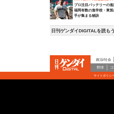
プロ注目バッテリーの進
福岡有数の進学校・東筑
手が集まる秘訣
日刊ゲンダイDIGITALを読も
政治/社会
野球
ゴ
サイトポリシ