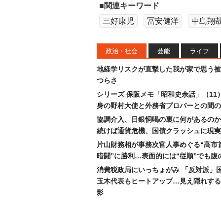
■関連キーワード
三好康児
冨安健洋
中島翔
政治・社会
芸能
ライフ
地経学リスクが直撃した我が家で思う被
つらさ
シリーズ 保阪メモ「昭和史余話」（11
身の野村大使と外務省プロパーとの間の
協調介入、日銀恫喝の裏に何があるのか
続けば通貨危機、国債クラッシュに現実
片山財務相が事務次官人事めぐる“高市
暗闘”に勝利…表面的には“従順”でも腹
消費税政局にいっちょがみ 「反対派」
玉木代表もヒートアップ…見え隠れする
影