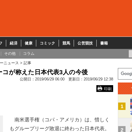
フ
経済
健康
コミック
競馬
公営競技
書籍
その他
コラム
ーニュース
記事
ーコが称えた日本代表3人の今後
公開日：
2019/06/29 06:00
更新日：
2019/06/29 12:38
印刷
1
南米選手権（コパ・アメリカ）は、惜しく
もグループリーグ敗退に終わった日本代表。
2