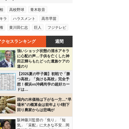
相
高校野球
青木歌音
キラ
ハラスメント
高市早苗
権
黄川田仁志
巨人
フジテレビ
アクセスランキング
週間
強いショック状態の清水アキラ
に心配の声…子供を亡くした神
田正輝らもたどった遺族ケアの
道のり
【2026夏の甲子園】初戦で「勝
つ高校」「負ける高校」完全予
想！横浜vs沖縄尚学の超好カー
ドは…
国内の米価格は下がる一方…“早
場米”の概算金は前年より4割下
回り農家からは悲鳴が
阪神藤川監督の「焦り」「短
気」「采配」に大きな不安…岡