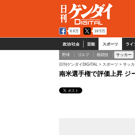
6.6万
18.5万
政治/社会
芸能
スポーツ
ライ
野球
ゴルフ
格闘技
サッカー
日刊ゲンダイDIGITAL
スポーツ
サッカ
南米選手権で評価上昇 ジ