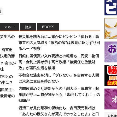
哉
マネー
健康
BOOKS
災生活の
被災地を踏み台に…確かにビンビン「伝わる」高
市首相の人気取り “政治の師”は激励に駆けずり回
るハード視察
）海軍出
決定的溝
日銀に国債買い入れ要請との報道も…円安・物価
高・金利上昇が示す高市政権「無責任な放漫財
？ 高市が
政」が国民生活を破壊
味
不都合な過去を消し「ブレない」を自称する人間
首相との
は未来に責任を持たない
の中は？
内閣改造めぐり維新からの「副大臣・政務官」起
国民民主・
用説が浮上…霞が関からも 「勘弁してくれ！」の
最長老の
悲鳴が
堤清二が見た昭和の傑物たち…吉田茂元首相は
「あんたの親父さんが死んでホッとしたよ」と口
人気