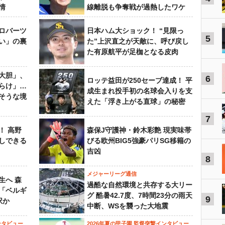
情
線離脱も争奪戦が過熱したワケ
ロバーツ
日本ハム大ショック！ “見限っ
5
い」の裏
た”上沢直之が天敵に、呼び戻し
た有原航平が足枷となる皮肉
大胆」、
6
ロッテ益田が250セーブ達成！ 平
らけ」…
成生まれ投手初の名球会入りを支
そうな境
えた「浮き上がる直球」の秘密
7
！ 高野
森保J守護神・鈴木彩艶 現実味帯
しできる
びる欧州BIG5強豪パリSG移籍の
吉凶
8
メジャーリーグ通信
生へ 森
過酷な自然環境と共存する大リー
は「ベルギ
グ 酷暑42.7度、7時間23分の雨天
9
択か
中断、WSを襲った大地震
ンタビュー
2026年夏の甲子園 監督突撃インタビュー