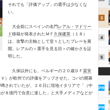
それでも「評価アップ」の選手は少なくな
い。
3
大会前にスペインの名門
レアル・マドリー
ド
移籍が発表されたＭＦ
久保建英
（１８）
4
は、攻撃の主軸として堂々としたプレーを展
開。レアルの＜選手を見る目＞の確かさを証
明した。
5
久保以外にも、ベルギーの２０歳ＤＦ
冨安
ＶＶ）が欧州での評価をアップさせた。コパの開幕
が噂されていたが、２６日に現地イタリアで「（中
PR
籍が８億円で合意に達した」と大手メディアなどが
PR