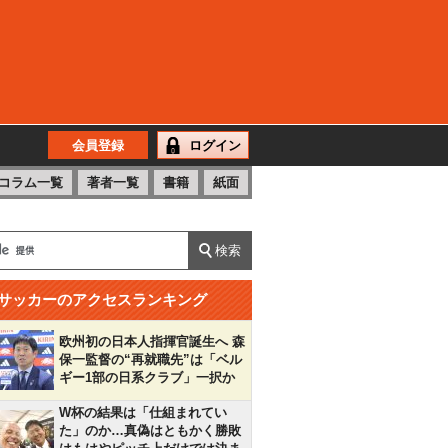
会員登録
ログイン
コラム一覧
著者一覧
書籍
紙面
サッカーのアクセスランキング
欧州初の日本人指揮官誕生へ 森
保一監督の“再就職先”は「ベル
ギー1部の日系クラブ」一択か
W杯の結果は「仕組まれてい
た」のか…真偽はともかく勝敗