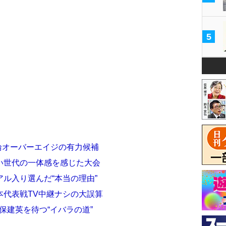
5
五輪オーバーエイジの有力候補
い世代の一体感を感じた大会
ル入り選んだ“本当の理由”
本代表戦TV中継ナシの大誤算
保建英を待つ“イバラの道”