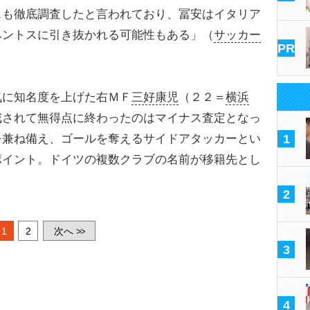
スも徹底調査したと言われており、冨安はイタリア
ベントスに引き抜かれる可能性もある」（
サッカー
PR
に知名度を上げた右ＭＦ
三好康児
（２２＝
横浜
戒されて無得点に終わったのはマイナス査定となっ
を兼ね備え、ゴールを奪えるサイドアタッカーとい
1
ポイント。ドイツの複数クラブの名前が移籍先とし
2
1
2
次へ
>>
3
4