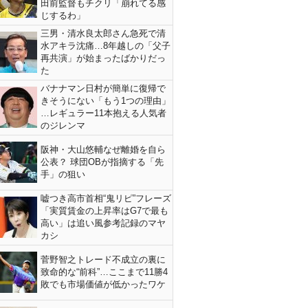
田前監督もチクリ「崩れてる感
じするわ」
三男・清水良太郎さん急死で清
水アキラ沈痛…8年越しの「父子
再共演」が始まったばかりだっ
た
バナナマン日村が簡単に復帰で
きそうにない「もう1つの理由」
…レギュラー11本抱える人気者
のジレンマ
阪神・大山悠輔なぜ離婚を自ら
公表？ 球団OBが指摘する「先
手」の狙い
嘘つき高市首相“鬼リピ”フレーズ
「実質賃金の上昇率はG7で最も
高い」は追い風参考記録のマヤ
カシ
菅野智之トレード不成立の裏に
致命的な“前科”…ここまで11勝4
敗でも市場価値が低かったワケ