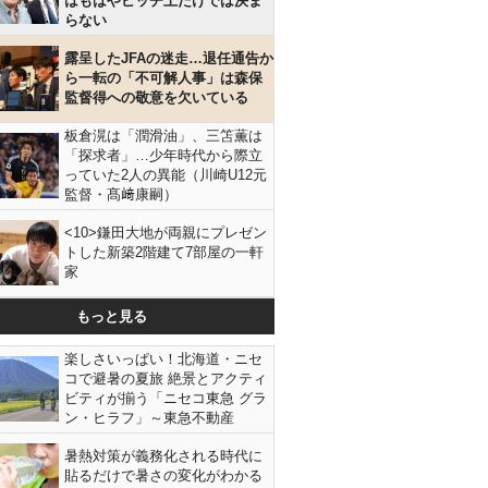
はもはやピッチ上だけでは決ま
らない
露呈したJFAの迷走…退任通告か
ら一転の「不可解人事」は森保
監督得への敬意を欠いている
板倉滉は「潤滑油」、三笘薫は
「探求者」…少年時代から際立
っていた2人の異能（川崎U12元
監督・髙﨑康嗣）
<10>鎌田大地が両親にプレゼン
トした新築2階建て7部屋の一軒
家
もっと見る
楽しさいっぱい！北海道・ニセ
コで避暑の夏旅 絶景とアクティ
ビティが揃う「ニセコ東急 グラ
ン・ヒラフ」～東急不動産
暑熱対策が義務化される時代に
貼るだけで暑さの変化がわかる