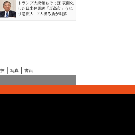
トランプ大統領もそっぽ 表面化
した日米包囲網「反高市」うね
り急拡大…2大後ろ盾が剥落
競技
写真
書籍