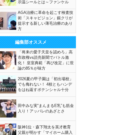
示温シールとは～ファンケル
AGA治療に革命を起こす検査技
術「スキャビジョン」銀クリが
提示する新しい薄毛治療のあり
方
編集部オススメ
「将来の愛子天皇を認めろ」高
市政権vs読売新聞でバトル激
化！ 皇室典範「再び改定」に世
論の85％が味方
2026夏の甲子園は「初出場校」
でも侮れない！ 4校ともハンデ
をはね返すポテンシャル十分
田中みな実“まんまるE乳”も筋金
入り！アッパレのあざとさ
阪神1位・森下翔太を英才教育
父親が明かす「マイホーム購入