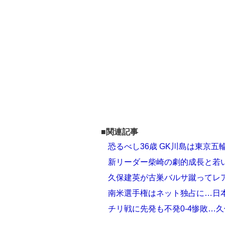
■関連記事
恐るべし36歳 GK川島は東京
新リーダー柴崎の劇的成長と若
久保建英が古巣バルサ蹴ってレア
南米選手権はネット独占に…日
チリ戦に先発も不発0-4惨敗…久