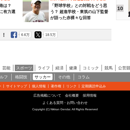
路は？
「野球学校」との対戦をどう思
10
に有力選
う？ 超進学校・東筑の山下監督
が語った赤裸々な回答
う！
6.6万
18.5万
芸能
スポーツ
ライフ
経済
健康
コミック
競馬
公営
ルフ
格闘技
サッカー
その他
コラム
ー
サイトマップ
個人情報
著作権
リンク
定期購読申込み
広告掲載について
会社概要
採用情報
よくある質問・お問い合わせ
Copyright (C) Nikkan Gendai. All Rights Reserved