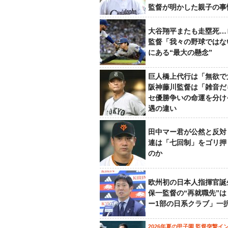
監督が明かした親子の事
大谷翔平またも走塁死…
監督「我々の野球ではな
にある“最大の懸念”
巨人橋上代行は「無欲で
阪神藤川監督は「雑音だ
セ優勝争いの命運を分け
遇の違い
田中マー君が公然と反対
連は「七回制」をゴリ押
のか
欧州初の日本人指揮官誕
保一監督の“再就職先”
ー1部の日系クラブ」一
2026年夏の甲子園 監督突撃イ