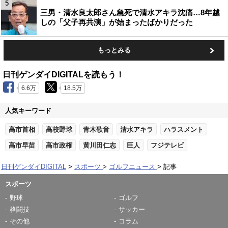
5
三男・清水良太郎さん急死で清水アキラ沈痛…8年越
しの「父子再共演」が始まったばかりだった
もっとみる
日刊ゲンダイDIGITALを読もう！
6.6万
18.5万
人気キーワード
高市首相
高校野球
青木歌音
清水アキラ
ハラスメント
高市早苗
高市政権
黄川田仁志
巨人
フジテレビ
日刊ゲンダイDIGITAL
スポーツ
ゴルフニュース
記事
スポーツ
野球
ゴルフ
格闘技
サッカー
その他
コラム