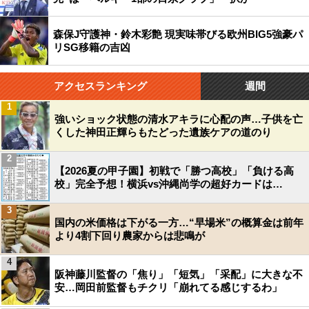
森保J守護神・鈴木彩艶 現実味帯びる欧州BIG5強豪パ
リSG移籍の吉凶
アクセスランキング
週間
1
強いショック状態の清水アキラに心配の声…子供を亡
くした神田正輝らもたどった遺族ケアの道のり
2
【2026夏の甲子園】初戦で「勝つ高校」「負ける高
校」完全予想！横浜vs沖縄尚学の超好カードは…
3
国内の米価格は下がる一方…“早場米”の概算金は前年
より4割下回り農家からは悲鳴が
4
阪神藤川監督の「焦り」「短気」「采配」に大きな不
安…岡田前監督もチクリ「崩れてる感じするわ」