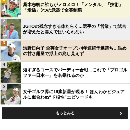
桑木志帆に誰もがメロメロ！「メンタル」「技術」
「愛嬌」3つの武器で全英制覇
2
JGTOの残念すぎる体たらく…選手の「営業」で試合
が増えたと喜んではいられない
3
渋野日向子 全英女子オープン4年連続予選落ち…詰め
の甘さ露呈で浮上の兆し見えず
4
短すぎるコースでバーディー合戦…これで「プロゴル
ファー日本一」を名乗れるのか
5
女子ゴルフ界に19歳新星が現る！ ほんわかビジュア
ルに似合わぬ“ド根性”エピソードも
もっとみる