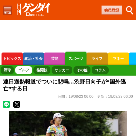
トピックス
政治・社会
芸能
スポーツ
ライフ
マネー
ボートレース
競輪
オートレース
野球
ゴルフ
格闘技
サッカー
その他
コラム
連日過熱報道でついに悲鳴…渋野日向子が“国外逃
亡”する日
公開：
19/08/23 06:00
更新：
19/08/23 06:00