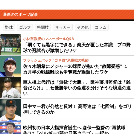
最新のスポーツ記事
野球
ゴルフ
格闘技
サッカー
その他
コラム
小林至教授のマネーボールQ&A
「弱くても黒字にできる」楽天が覆した常識…プロ野
球で冠試合が激増したワケ
フラッシュバック “ゴネ得”米挑戦の軌跡
佐々木朗希にメジャー30球団が抱いた“故障疑惑” １
カ月半の戦線離脱も争奪戦が過熱したワケ
巨人橋上代行は「無欲で大胆」、阪神藤川監督は「雑
音だらけ」…セ優勝争いの命運を分けそうな境遇の違
い
田中マー君が公然と反対！ 高野連は「七回制」をゴリ
押しできるのか
欧州初の日本人指揮官誕生へ 森保一監督の“再就職
先”は「ベルギー1部の日系クラブ」一択か