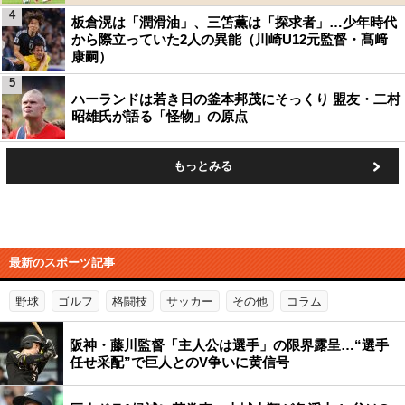
4
板倉滉は「潤滑油」、三笘薫は「探求者」…少年時代
から際立っていた2人の異能（川崎U12元監督・髙﨑
康嗣）
5
ハーランドは若き日の釜本邦茂にそっくり 盟友・二村
昭雄氏が語る「怪物」の原点
もっとみる
最新のスポーツ記事
野球
ゴルフ
格闘技
サッカー
その他
コラム
阪神・藤川監督「主人公は選手」の限界露呈…“選手
任せ采配”で巨人とのV争いに黄信号