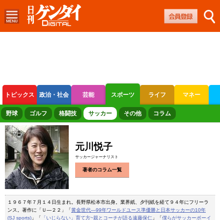
トピックス
政治・社会
芸能
スポーツ
ライフ
マネー
ボートレース
競輪
オートレース
野球
ゴルフ
格闘技
サッカー
その他
コラム
元川悦子
サッカージャーナリスト
著者のコラム一覧
１９６７年７月１４日生まれ。長野県松本市出身。業界紙、夕刊紙を経て９４年にフリーラ
ンス。著作に「Ｕ―２２」「
黄金世代―99年ワールドユース準優勝と日本サッカーの10年
(SJ sports)
」「
「いじらない」育て方~親とコーチが語る遠藤保仁
」「
僕らがサッカーボーイ