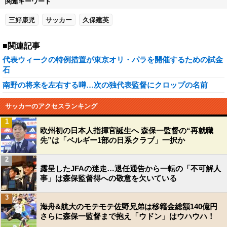
関連キーワード
三好康児
サッカー
久保建英
■関連記事
代表ウィークの特例措置が東京オリ・パラを開催するための試金
石
南野の将来を左右する噂…次の独代表監督にクロップの名前
サッカーのアクセスランキング
1
欧州初の日本人指揮官誕生へ 森保一監督の“再就職
先”は「ベルギー1部の日系クラブ」一択か
2
露呈したJFAの迷走…退任通告から一転の「不可解人
事」は森保監督得への敬意を欠いている
3
海舟&航大のモテモテ佐野兄弟は移籍金総額140億円
さらに森保一監督まで抱え「ウドン」はウハウハ！