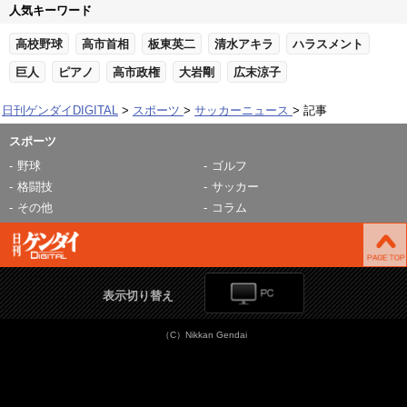
人気キーワード
高校野球
高市首相
板東英二
清水アキラ
ハラスメント
巨人
ピアノ
高市政権
大岩剛
広末涼子
日刊ゲンダイDIGITAL
スポーツ
サッカーニュース
記事
スポーツ
野球
ゴルフ
格闘技
サッカー
その他
コラム
表示切り替え
（C）Nikkan Gendai