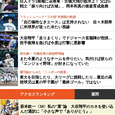
巨人ドラ1候補に花巻東・古城大翔が急浮上！ 父はG
戦士「振り向けば古城」、岡本和真の後釜育成急務
フラッシュバック “ゴネ得”米挑戦の軌跡
「自己犠牲なきエース」は支持されない 佐々木朗希
に米球界が送った冷たい視線
大谷翔平「走りまくり」でドジャース首脳陣が危惧…
投手復帰を急げば今度は打撃に悪影響
持丸修一 78歳名将の高校野球論
また今夏のようなチームを作りたい。気付けば彼らの
「エンジョイ野球」が好きになっていた
週刊誌からみた「ニッポンの後退」
東大を目指したり、大リーグに挑戦したり…最近の高
校球児は夏の甲子園が「最終ゴール」ではない
アクセスランキング
週間
1
萩本欽一〈34〉私の“運”論 大谷翔平のカネを使い込
んだ通訳に「小さな声で『ありがとう』」