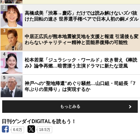
2
高橋成美「渋幕→慶応」だけでは読み解けないズバ抜
けた回転の速さ 世界選手権ペアで日本人初の銅メダル
3
中居正広氏が熊本地震被災地を支援と報道 引退後も変
わらないチャリティー精神と芸能界復帰の可能性
4
松本若菜「ジュラシック・ワールド」吹き替え《棒読
み》論争再燃…暗雲漂う主演ドラマに新たな逆風
5
神戸への“聖地帰還”めぐり騒然…山口組・司組長「7
年ぶりの里帰り」は実現するか
もっとみる
日刊ゲンダイDIGITALを読もう！
6.6万
18.5万