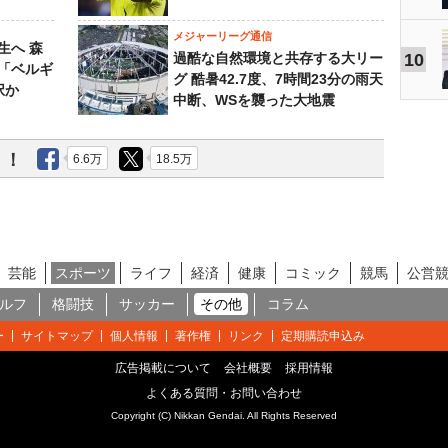
メジャーリーグ通信
生へ 森
過酷な自然環境と共存する大リー
10
は「ベルギ
グ 酷暑42.7度、7時間23分の雨天
択か
中断、WSを襲った大地震
う！
6.6万
18.5万
芸能
スポーツ
ライフ
経済
健康
コミック
競馬
公営
ルフ
格闘技
サッカー
その他
コラム
ー
サイトマップ
個人情報
著作権
リンク
定期購読申込み
広告掲載について
会社概要
採用情報
よくある質問・お問い合わせ
Copyright (C) Nikkan Gendai. All Rights Reserved