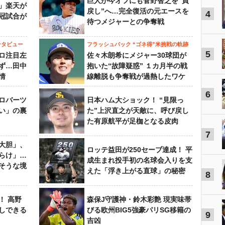
巨人が今オフにも菅野智之を“買
」楽天が
戻し”へ…完全復活の元エースを
4
冠試合が
待つメジャーとの争奪戦
ンタビュー
フラッシュバック “ゴネ得”米挑戦の軌跡
5
ロ注目左
佐々木朗希にメジャー30球団が
ず…田中
抱いた“故障疑惑” １カ月半の戦
情
線離脱も争奪戦が過熱したワケ
6
ロバーツ
日本ハム大ショック！ “見限っ
い」の裏
た”上沢直之が天敵に、呼び戻し
た有原航平が足枷となる皮肉
7
大胆」、
ロッテ益田が250セーブ達成！ 平
らけ」…
成生まれ投手初の名球会入りを支
そうな境
えた「浮き上がる直球」の秘密
8
！ 高野
森保J守護神・鈴木彩艶 現実味帯
しできる
びる欧州BIG5強豪パリSG移籍の
9
吉凶