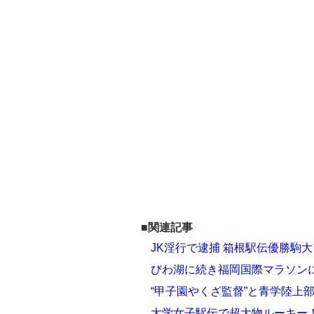
■関連記事
JK淫行で逮捕 箱根駅伝優勝駒
びわ湖に続き福岡国際マラソンに
“甲子園やくざ監督”と青学陸上
大学女子駅伝で超大物ルーキー