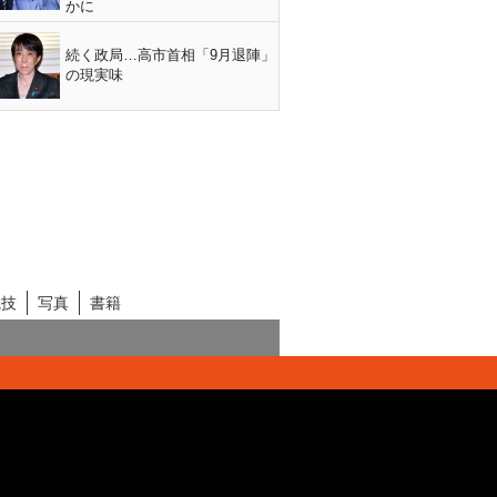
かに
続く政局…高市首相「9月退陣」
の現実味
競技
写真
書籍