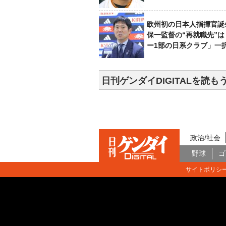
欧州初の日本人指揮官誕
保一監督の“再就職先”
ー1部の日系クラブ」一
日刊ゲンダイDIGITALを読も
政治/社会
野球
ゴ
サイトポリシ