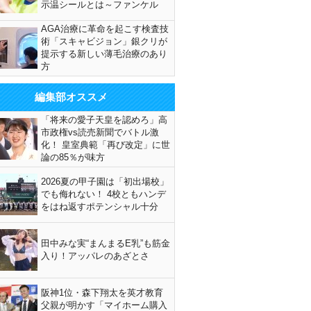
示温シールとは～ファンケル
AGA治療に革命を起こす検査技
術「スキャビジョン」銀クリが
提示する新しい薄毛治療のあり
方
編集部オススメ
「将来の愛子天皇を認めろ」高
市政権vs読売新聞でバトル激
化！ 皇室典範「再び改定」に世
論の85％が味方
2026夏の甲子園は「初出場校」
でも侮れない！ 4校ともハンデ
をはね返すポテンシャル十分
田中みな実“まんまるE乳”も筋金
入り！アッパレのあざとさ
阪神1位・森下翔太を英才教育
父親が明かす「マイホーム購入