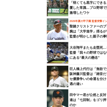
「弱くても黒字にできる
覆した常識…プロ野球で
激増したワケ
2026年夏の甲子園 監督突撃イ
聖隷クリストファーのプ
腕は「大学進学」揺るが
監督が明かした親子の事
大谷翔平またも走塁死…
監督「我々の野球ではな
にある“最大の懸念”
巨人橋上代行は「無欲で
阪神藤川監督は「雑音だ
セ優勝争いの命運を分け
遇の違い
田中マー君が公然と反対
連は「七回制」をゴリ押
のか