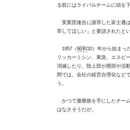
る前にはライバルチームに頭を
実業団連合に謝罪した富士通は
罪してほしい」と要請されたと
1957（
昭和
32）年から始ま
リッカーミシン、東急、エスビ
消滅したり、陸上部が廃部や活動
間では、会社の経営合理化などで
う。
かつて優勝旗を手にしたチーム
はなさそうだが。