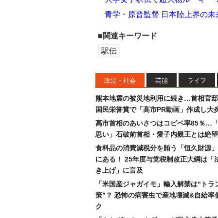
青学・原晋監督 日本陸上界の
■関連キーワード
駅伝
政治・社会
芸能
ライフ
熊本地震の被災地利用に続き…首相官邸
国民栄誉賞で「高市PR動画」作成し大
高市首相のあいさつはコピペ率85％…
思い」石破前首相・愛子内親王とは絶望
食料品の消費減税分を賄う「恒久財源」
にある！ 25年度与党税制改正大綱は「
き上げ」に言及
「米国産ジャガイモ」輸入解禁は“トラ
策”？ 恐怖の病害虫で産地壊滅&自給率
ク