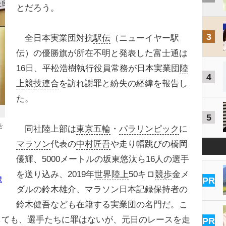
とだろう。
3
全日本実業団対抗
駅伝
（ニューイヤー駅
伝）の優勝旗が所在不明と発表した富士通は
16日、平松浩樹執行役員常務が日本実業団
陸
4
上競技
連合
を訪れ謝罪と紛失の経緯を報告し
た。
5
を
同社陸上部は
東京五輪
・
パラリンピック
に
マラソン
代表の
中村匠吾
や走り幅跳びの橋岡
優輝、5000メートルの坂東悠汰ら16人の選手
を送り込み、2019年
世界陸上
50キロ
競歩
金メ
歳
PR
ダルの鈴木雄介、マラソン日本記録保持者の
鈴木健吾なども在籍する実業団の名門だ。こ
しても、選手たちに罪はないが、元日のレースを走
PR