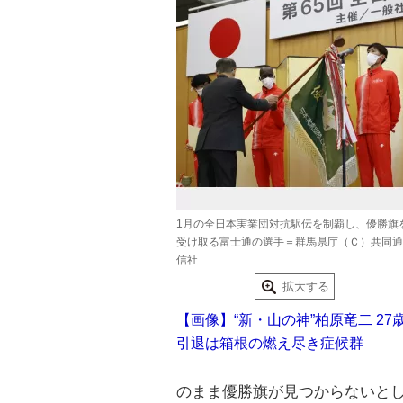
1月の全日本実業団対抗駅伝を制覇し、優勝旗
受け取る富士通の選手＝群馬県庁（Ｃ）共同通
信社
拡大する
【画像】“新・山の神”柏原竜二 27
引退は箱根の燃え尽き症候群
のまま優勝旗が見つからないと