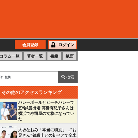
会員登録
ログイン
コラム一覧
著者一覧
書籍
紙面
その他のアクセスランキング
バレーボールとビーチバレーで
五輪4度出場 高橋有紀子さんは
横浜で寿司屋の女将になってい
た
大坂なおみ「本当に特別」…“お
兄さん”錦織圭との初ペアで全米