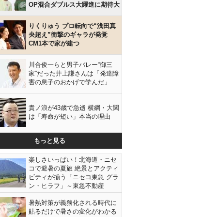
OP混合ダブルス大躍進に期待大
りくりゅう プロ転向で“浅田真
央超え”衝撃のギャラが発覚
CM1本で家が建つ
川合俊一らと男子バレー“御三
家”だった井上謙さんは「発達障
害の息子のおかげで学んだ」
貴ノ浪が43歳で急逝 横綱・大関
は「寿命が短い」本当の理由
もっと見る
楽しさいっぱい！北海道・ニセ
コで避暑の夏旅 絶景とアクティ
ビティが揃う「ニセコ東急 グラ
ン・ヒラフ」～東急不動産
暑熱対策が義務化される時代に
貼るだけで暑さの変化がわかる