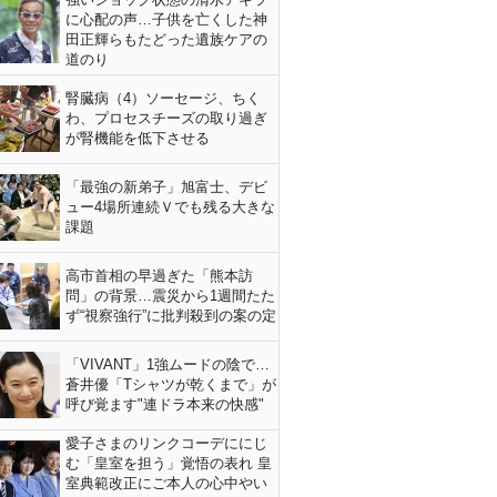
に心配の声…子供を亡くした神
田正輝らもたどった遺族ケアの
道のり
腎臓病（4）ソーセージ、ちく
わ、プロセスチーズの取り過ぎ
が腎機能を低下させる
「最強の新弟子」旭富士、デビ
ュー4場所連続Ｖでも残る大きな
課題
高市首相の早過ぎた「熊本訪
問」の背景…震災から1週間たた
ず“視察強行”に批判殺到の案の定
「VIVANT」1強ムードの陰で…
蒼井優「Tシャツが乾くまで」が
呼び覚ます"連ドラ本来の快感"
愛子さまのリンクコーデににじ
む「皇室を担う」覚悟の表れ 皇
室典範改正にご本人の心中やい