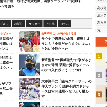
備選に勝
続けば通貨危機、国債クラッシュに現実味
いう常識を
高校野
清水ア
高市早
ゴルフ
格闘技
サッカー
その他
コラム
黄川田
ンタビュー
山﨑武司 これが俺の生きる道
沢監督が
サウナで震度6の余震…避難しよ
指導には
うにも「全裸だからすぐには…」
センス
と妙に冷静だった
1
野兄弟は
新庄監督の“再就職先”に挙がるま
らに森保一
さかの球団 采配に賛否もチーム
はウハウ
のテコ入れ役にうってつけ
2
大谷翔平に「臨時クローザー」の
ムがソフ
仰天プラン 守護神不調のドジャ
当然…失
ースはWS3連覇へなりふり構わ
然
3
ず