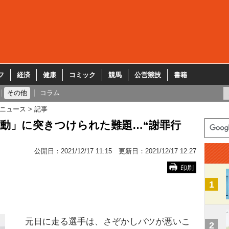
フ
経済
健康
コミック
競馬
公営競技
書籍
その他
コラム
ニュース
記事
動」に突きつけられた難題…“謝罪行
公開日：
2021/12/17 11:15
更新日：
2021/12/17 12:27
印刷
1
元日に走る選手は、さぞかしバツが悪いこ
2