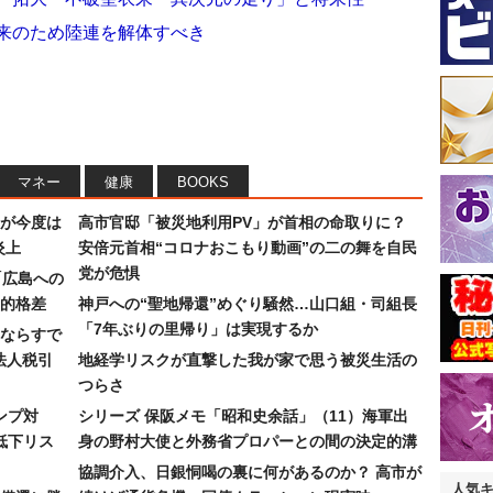
未来のため陸連を解体すべき
マネー
健康
BOOKS
が今度は
高市官邸「被災地利用PV」が首相の命取りに？
炎上
安倍元首相“コロナおこもり動画”の二の舞を自民
党が危惧
「広島への
的格差
神戸への“聖地帰還”めぐり騒然…山口組・司組長
「7年ぶりの里帰り」は実現するか
ならすで
法人税引
地経学リスクが直撃した我が家で思う被災生活の
つらさ
ンプ対
シリーズ 保阪メモ「昭和史余話」（11）海軍出
低下リス
身の野村大使と外務省プロパーとの間の決定的溝
協調介入、日銀恫喝の裏に何があるのか？ 高市が
人気