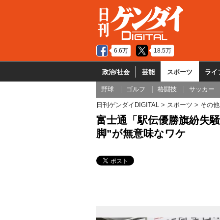
6.6万
18.5万
政治/社会
芸能
スポーツ
ライ
野球
ゴルフ
格闘技
サッカー
日刊ゲンダイDIGITAL
スポーツ
その他
富士通「駅伝優勝旗紛失騒
脚”が無意味なワケ