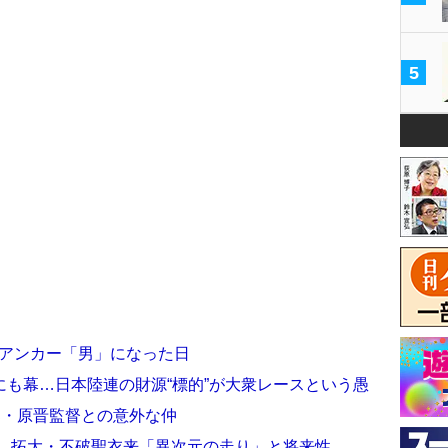
5
大アンカー「男」になった日
も幕…日本陸連の財源“標的”が大衆レースという愚
部・原晋監督との意外な仲
！ 拓大・不破聖衣来「異次元の走り」と将来性