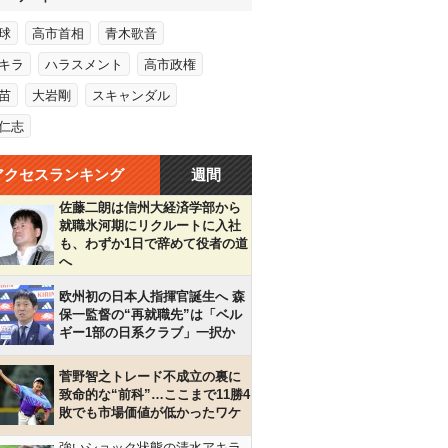
球
高市首相
青木歌音
キラ
ハラスメント
高市政権
苗
大岩剛
スキャンダル
仁志
アクセスランキング
週間
佐藤二朗は信州大経済学部から
就職氷河期にリクルートに入社
も、わずか1日で辞めて役者の道
へ
欧州初の日本人指揮官誕生へ 森
保一監督の“再就職先”は「ベル
ギー1部の日系クラブ」一択か
菅野智之トレード不成立の裏に
致命的な“前科”…ここまで11勝4
敗でも市場価値が低かったワケ
強いショック状態の清水アキラ