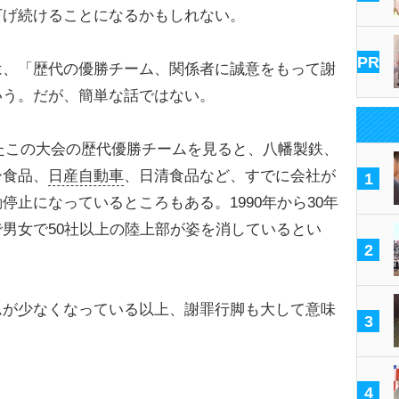
下げ続けることになるかもしれない。
PR
、「歴代の優勝チーム、関係者に誠意をもって謝
いう。だが、簡単な話ではない。
ったこの大会の歴代優勝チームを見ると、八幡製鉄、
ー食品、
日産自動車
、日清食品など、すでに会社が
1
停止になっているところもある。1990年から30年
男女で50社以上の陸上部が姿を消しているとい
2
が少なくなっている以上、謝罪行脚も大して意味
3
4