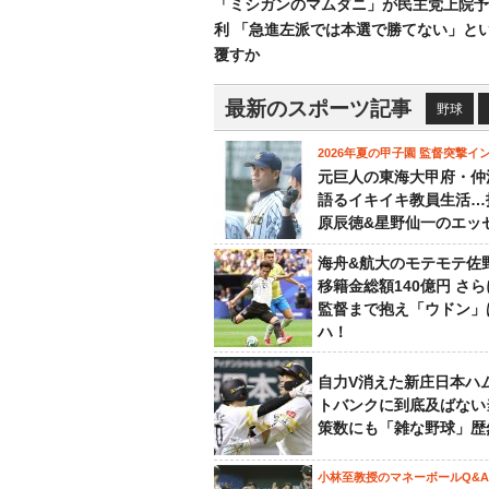
「ミシガンのマムダニ」が民主党上院予
利 「急進左派では本選で勝てない」と
覆すか
最新のスポーツ記事
野球
2026年夏の甲子園 監督突撃イ
元巨人の東海大甲府・仲
語るイキイキ教員生活…
原辰徳&星野仙一のエッ
海舟&航大のモテモテ佐
移籍金総額140億円 さ
監督まで抱え「ウドン」
ハ！
自力V消えた新庄日本ハ
トバンクに到底及ばない
策数にも「雑な野球」歴
小林至教授のマネーボールQ&A