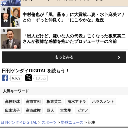
4
中村倫也が「風、薫る」に大貢献…妻・水卜麻美アナ
との「ずっと仲良く」「にこやかな」近況
5
「恩人だけど、嫌いな人の代表」亡くなった板東英二
さんが複雑な感情を抱いたプロデューサーの名前
もっとみる
日刊ゲンダイDIGITALを読もう！
6.6万
18.5万
人気キーワード
高校野球
高市首相
板東英二
清水アキラ
ハラスメント
広末涼子
高市政権
巨人
大岩剛
ピアノ
日刊ゲンダイDIGITAL
スポーツ
野球ニュース
記事