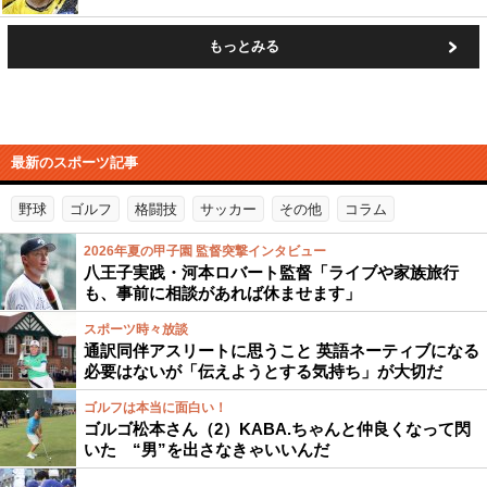
もっとみる
最新のスポーツ記事
野球
ゴルフ
格闘技
サッカー
その他
コラム
2026年夏の甲子園 監督突撃インタビュー
八王子実践・河本ロバート監督「ライブや家族旅行
も、事前に相談があれば休ませます」
スポーツ時々放談
通訳同伴アスリートに思うこと 英語ネーティブになる
必要はないが「伝えようとする気持ち」が大切だ
ゴルフは本当に面白い！
ゴルゴ松本さん（2）KABA.ちゃんと仲良くなって閃
いた “男”を出さなきゃいいんだ