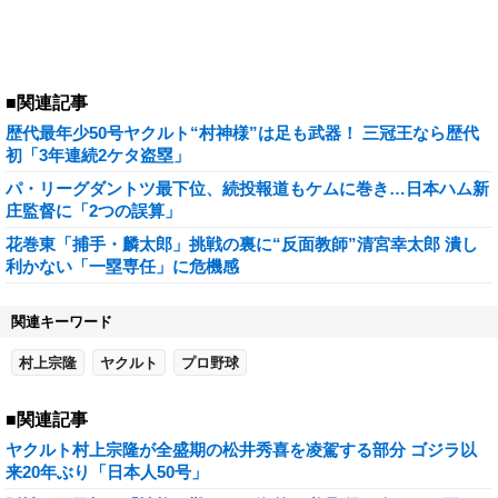
■関連記事
歴代最年少50号ヤクルト“村神様”は足も武器！ 三冠王なら歴代
初「3年連続2ケタ盗塁」
パ・リーグダントツ最下位、続投報道もケムに巻き…日本ハム新
庄監督に「2つの誤算」
花巻東「捕手・麟太郎」挑戦の裏に“反面教師”清宮幸太郎 潰し
利かない「一塁専任」に危機感
関連キーワード
村上宗隆
ヤクルト
プロ野球
■関連記事
ヤクルト村上宗隆が全盛期の松井秀喜を凌駕する部分 ゴジラ以
来20年ぶり「日本人50号」