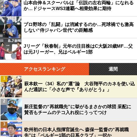
山本由伸＆スクーバルは「伝説の左右両輪」になれる
か…ドジャースWS3連覇へ相乗効果に期待
プロ野球の「乱闘」は消滅するのか…死球禍でも激高
しない“侍ジャパン世代”の距離感
Jリーグ「秋春制」元年の注目株はC大阪20歳MF…父
は元Jリーガー、兄はベルギー1部
アクセスランキング
週間
1
萩本欽一〈34〉私の“運”論 大谷翔平のカネを使い込
んだ通訳に「小さな声で『ありがとう』」
2
新庄監督の“再就職先”に挙がるまさかの球団 采配に
賛否もチームのテコ入れ役にうってつけ
3
欧州初の日本人指揮官誕生へ 森保一監督の“再就職
先”は「ベルギー1部の日系クラブ」一択か