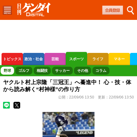
トピックス
政治・社会
芸能
スポーツ
ライフ
マネー
ボートレース
競輪
オートレース
野球
ゴルフ
格闘技
サッカー
その他
コラム
ヤクルト村上宗隆「三冠王」へ驀進中！ 心・技・体
から読み解く“村神様”の作り方
公開：
22/09/06 13:50
更新：
22/09/06 13:50