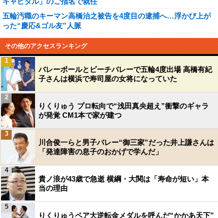
キャピタル」のご指名で就任
五輪汚職のキーマン高橋治之被告を4度目の逮捕へ…浮かび上が
った“慶応&ゴル友”人脈
その他のアクセスランキング
1
バレーボールとビーチバレーで五輪4度出場 高橋有紀
子さんは横浜で寿司屋の女将になっていた
2
りくりゅう プロ転向で“浅田真央超え”衝撃のギャラ
が発覚 CM1本で家が建つ
3
川合俊一らと男子バレー“御三家”だった井上謙さんは
「発達障害の息子のおかげで学んだ」
4
貴ノ浪が43歳で急逝 横綱・大関は「寿命が短い」本
当の理由
5
りくりゅうペア大逆転金メダルを呼んだ“かかあ天下”