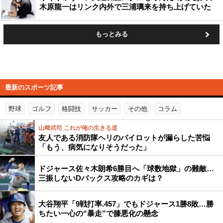
木原龍一はリンク内外で三浦璃来を持ち上げていた
もっとみる
最新のスポーツ記事
野球
ゴルフ
格闘技
サッカー
その他
コラム
山﨑武司 これが俺の生きる道
友人である消防隊ヘリのパイロットが漏らした苦悩
「もう、病気になりそうだった」
ドジャース佐々木朗希6勝目へ「球数地獄」の難敵…
三振しないDバックス攻略のカギは？
大谷翔平「9戦打率.457」でもドジャース1勝8敗…勝
ちたい一心の“暴走”で膝悪化の懸念