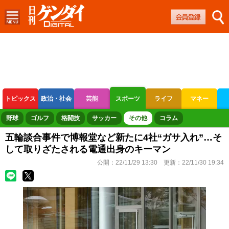
トピックス
政治・社会
芸能
スポーツ
ライフ
マネー
ボートレース
競輪
オートレース
野球
ゴルフ
格闘技
サッカー
その他
コラム
五輪談合事件で博報堂など新たに4社“ガサ入れ”…そ
して取りざたされる電通出身のキーマン
公開：
22/11/29 13:30
更新：
22/11/30 19:34