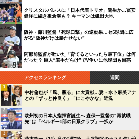
クリスタルパレスに「日本代表トリオ」誕生か…冨安
健洋に続き板倉滉も？ キーマンは鎌田大地
阪神・藤川監督「死球口撃」の逆効果…セ5球団に広
がる“阪神だけは勝たせない”
阿部前監督が吐いた「育てるといったら最下位」は何
だった？ 巨人“若手だらけ”でV争いに他球団も困惑
アクセスランキング
週間
1
中村倫也が「風、薫る」に大貢献…妻・水卜麻美アナ
との「ずっと仲良く」「にこやかな」近況
2
欧州初の日本人指揮官誕生へ 森保一監督の“再就職
先”は「ベルギー1部の日系クラブ」一択か
3
萩本欽一〈34〉私の“運”論 大谷翔平のカネを使い込