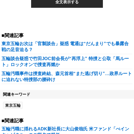
全文表示する
■関連記事
東京五輪お次は「官製談合」疑惑 電通は“だんまり”でも暴露合
戦の足音迫る？
五輪談合疑惑で竹田JOC前会長が“再浮上” 特捜と公取「馬ルー
ト」ロックオンで捜査再燃か
五輪汚職事件は捜査終結、森元首相“また逃げ切り”…政界ルート
に迫れない特捜部の腰砕け
関連キーワード
東京五輪
■関連記事
五輪汚職に揺れるADK新社長に大山俊哉氏 米ファンド「べイン