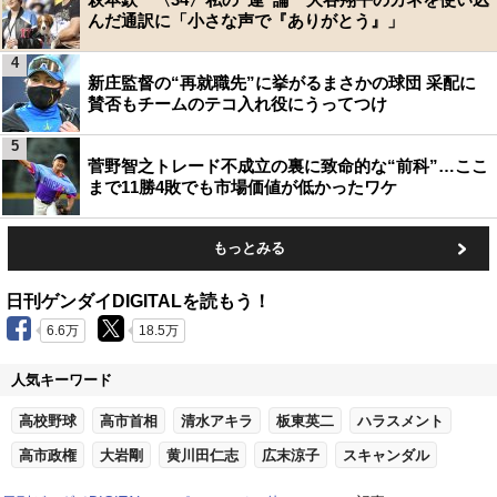
んだ通訳に「小さな声で『ありがとう』」
4
新庄監督の“再就職先”に挙がるまさかの球団 采配に
賛否もチームのテコ入れ役にうってつけ
5
菅野智之トレード不成立の裏に致命的な“前科”…ここ
まで11勝4敗でも市場価値が低かったワケ
もっとみる
日刊ゲンダイDIGITALを読もう！
6.6万
18.5万
人気キーワード
高校野球
高市首相
清水アキラ
板東英二
ハラスメント
高市政権
大岩剛
黄川田仁志
広末涼子
スキャンダル