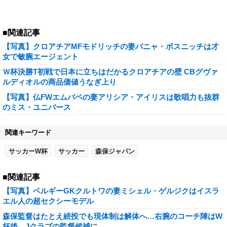
■関連記事
【写真】クロアチアMFモドリッチの妻バニャ・ボスニッチは才
女で敏腕エージェント
Ｗ杯決勝T初戦で日本に立ちはだかるクロアチアの壁 CBグヴァ
ルディオルの商品価値うなぎ上り
【写真】仏FWエムバペの妻アリシア・アイリスは歌唱力も抜群
のミス・ユニバース
関連キーワード
サッカーW杯
サッカー
森保ジャパン
■関連記事
【写真】ベルギーGKクルトワの妻ミシェル・ゲルジクはイスラ
エル人の超セクシーモデル
森保監督はたとえ続投でも現体制は解体へ…右腕のコーチ陣はW
杯後、Jクラブの監督候補に