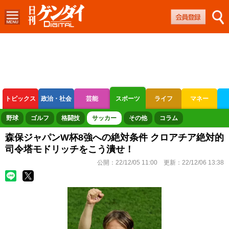
トピックス
政治・社会
芸能
スポーツ
ライフ
マネー
ボートレース
競輪
オートレース
野球
ゴルフ
格闘技
サッカー
その他
コラム
森保ジャパンW杯8強への絶対条件 クロアチア絶対的
司令塔モドリッチをこう潰せ！
公開：
22/12/05 11:00
更新：
22/12/06 13:38