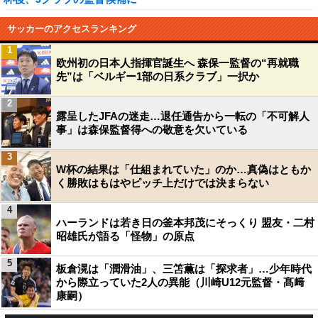
サッカーのアクセスランキング
1
欧州初の日本人指揮官誕生へ 森保一監督の“再就職
先”は「ベルギー1部の日系クラブ」一択か
2
露呈したJFAの迷走…退任通告から一転の「不可解人
事」は森保監督得への敬意を欠いている
3
W杯の結果は「仕組まれていた」のか…真偽はともか
く勝敗はもはやピッチ上だけでは決まらない
4
ハーランドは若き日の釜本邦茂にそっくり 盟友・二村
昭雄氏が語る「怪物」の原点
5
板倉滉は「潤滑油」、三笘薫は「探求者」…少年時代
から際立っていた2人の異能（川崎U12元監督・髙﨑
康嗣）