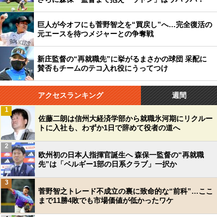
巨人が今オフにも菅野智之を“買戻し”へ…完全復活の
元エースを待つメジャーとの争奪戦
新庄監督の“再就職先”に挙がるまさかの球団 采配に
賛否もチームのテコ入れ役にうってつけ
アクセスランキング
週間
1
佐藤二朗は信州大経済学部から就職氷河期にリクルー
トに入社も、わずか1日で辞めて役者の道へ
2
欧州初の日本人指揮官誕生へ 森保一監督の“再就職
先”は「ベルギー1部の日系クラブ」一択か
3
菅野智之トレード不成立の裏に致命的な“前科”…ここ
まで11勝4敗でも市場価値が低かったワケ