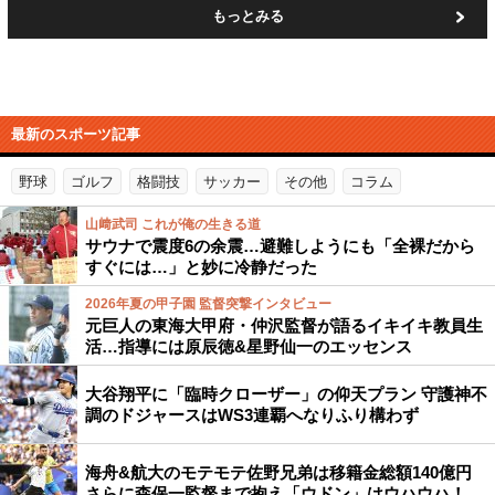
もっとみる
最新のスポーツ記事
野球
ゴルフ
格闘技
サッカー
その他
コラム
山﨑武司 これが俺の生きる道
サウナで震度6の余震…避難しようにも「全裸だから
すぐには…」と妙に冷静だった
2026年夏の甲子園 監督突撃インタビュー
元巨人の東海大甲府・仲沢監督が語るイキイキ教員生
活…指導には原辰徳&星野仙一のエッセンス
大谷翔平に「臨時クローザー」の仰天プラン 守護神不
調のドジャースはWS3連覇へなりふり構わず
海舟&航大のモテモテ佐野兄弟は移籍金総額140億円
さらに森保一監督まで抱え「ウドン」はウハウハ！