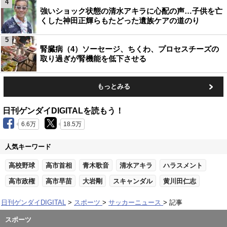
4
強いショック状態の清水アキラに心配の声…子供を亡
くした神田正輝らもたどった遺族ケアの道のり
5
腎臓病（4）ソーセージ、ちくわ、プロセスチーズの
取り過ぎが腎機能を低下させる
もっとみる
日刊ゲンダイDIGITALを読もう！
6.6万
18.5万
人気キーワード
高校野球
高市首相
青木歌音
清水アキラ
ハラスメント
高市政権
高市早苗
大岩剛
スキャンダル
黄川田仁志
日刊ゲンダイDIGITAL
スポーツ
サッカーニュース
記事
スポーツ