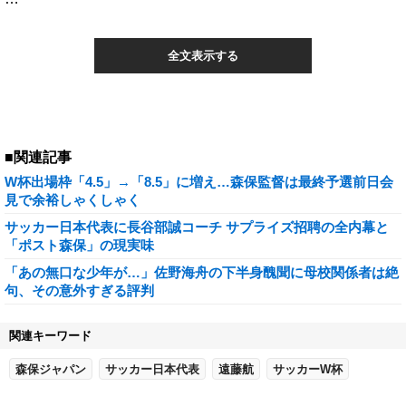
全文表示する
■関連記事
W杯出場枠「4.5」→「8.5」に増え…森保監督は最終予選前日会
見で余裕しゃくしゃく
サッカー日本代表に長谷部誠コーチ サプライズ招聘の全内幕と
「ポスト森保」の現実味
「あの無口な少年が…」佐野海舟の下半身醜聞に母校関係者は絶
句、その意外すぎる評判
関連キーワード
森保ジャパン
サッカー日本代表
遠藤航
サッカーW杯