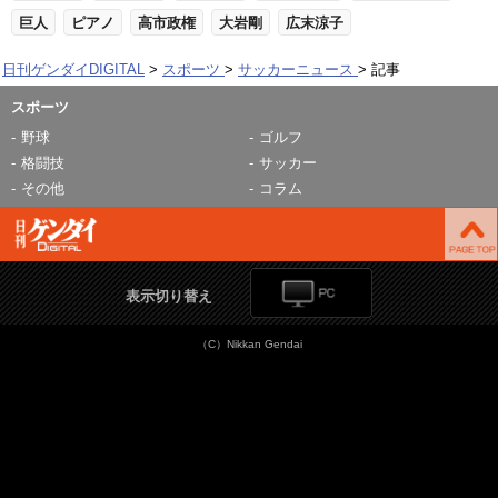
巨人
ピアノ
高市政権
大岩剛
広末涼子
日刊ゲンダイDIGITAL
スポーツ
サッカーニュース
記事
スポーツ
野球
ゴルフ
格闘技
サッカー
その他
コラム
表示切り替え
（C）Nikkan Gendai