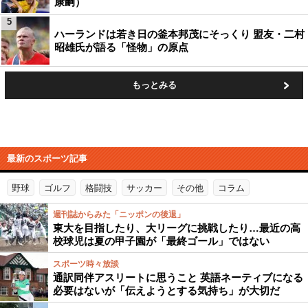
康嗣）
5
ハーランドは若き日の釜本邦茂にそっくり 盟友・二村
昭雄氏が語る「怪物」の原点
もっとみる
最新のスポーツ記事
野球
ゴルフ
格闘技
サッカー
その他
コラム
週刊誌からみた「ニッポンの後退」
東大を目指したり、大リーグに挑戦したり…最近の高
校球児は夏の甲子園が「最終ゴール」ではない
スポーツ時々放談
通訳同伴アスリートに思うこと 英語ネーティブになる
必要はないが「伝えようとする気持ち」が大切だ