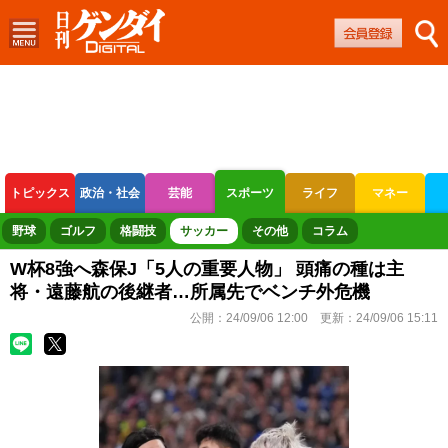
トピックス
政治・社会
芸能
スポーツ
ライフ
マネー
ボートレース
競輪
オートレース
野球
ゴルフ
格闘技
サッカー
その他
コラム
W杯8強へ森保J「5人の重要人物」 頭痛の種は主
将・遠藤航の後継者…所属先でベンチ外危機
公開：
24/09/06 12:00
更新：
24/09/06 15:11