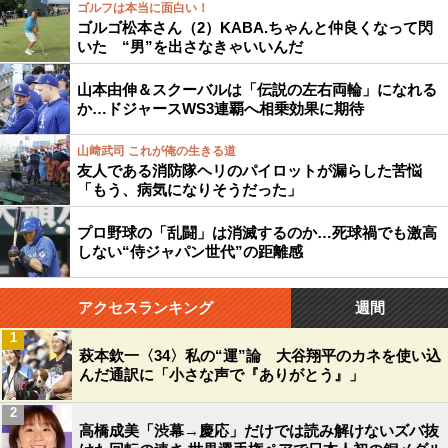
ゴルフは本当に面白い！
ゴルゴ松本さん（2）KABA.ちゃんと仲良くなって閃
いた “男”を出さなきゃいいんだ
山本由伸＆スクーバルは「伝説の左右両輪」になれる
か…ドジャースWS3連覇へ相乗効果に期待
山﨑武司 これが俺の生きる道
友人である消防隊ヘリのパイロットが漏らした苦悩
「もう、病気になりそうだった」
プロ野球の「乱闘」は消滅するのか…死球禍でも激高
しない“侍ジャパン世代”の距離感
アクセスランキング
週間
1
萩本欽一〈34〉私の“運”論 大谷翔平のカネを使い込
んだ通訳に「小さな声で『ありがとう』」
2
高橋成美「渋幕→慶応」だけでは読み解けないズバ抜