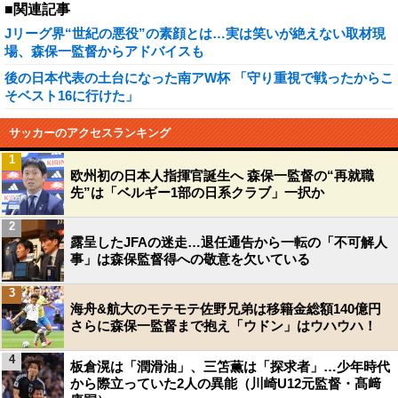
■関連記事
Jリーグ界“世紀の悪役”の素顔とは…実は笑いが絶えない取材現
場、森保一監督からアドバイスも
後の日本代表の土台になった南アW杯 「守り重視で戦ったからこ
そベスト16に行けた」
サッカーのアクセスランキング
1
欧州初の日本人指揮官誕生へ 森保一監督の“再就職
先”は「ベルギー1部の日系クラブ」一択か
2
露呈したJFAの迷走…退任通告から一転の「不可解人
事」は森保監督得への敬意を欠いている
3
海舟&航大のモテモテ佐野兄弟は移籍金総額140億円
さらに森保一監督まで抱え「ウドン」はウハウハ！
4
板倉滉は「潤滑油」、三笘薫は「探求者」…少年時代
から際立っていた2人の異能（川崎U12元監督・髙﨑