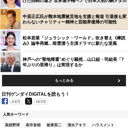
けた回転の速さ 世界選手権ペアで日本人初の銅メダル
3
中居正広氏が熊本地震被災地を支援と報道 引退後も変
わらないチャリティー精神と芸能界復帰の可能性
4
松本若菜「ジュラシック・ワールド」吹き替え《棒読
み》論争再燃…暗雲漂う主演ドラマに新たな逆風
5
神戸への“聖地帰還”めぐり騒然…山口組・司組長「7
年ぶりの里帰り」は実現するか
もっとみる
日刊ゲンダイDIGITALを読もう！
6.6万
18.5万
人気キーワード
高校野球
高市首相
板東英二
清水アキラ
ハラスメント