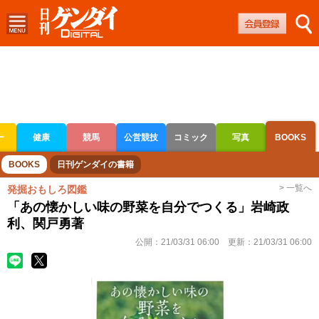
ー
健康
競馬
公営競技
コミック
写真
BOOKS
ボートレース
競輪
オートレース
BOOKS
日刊ゲンダイの書籍
> 一覧へ
発掘おもしろ図鑑
「あの懐かしい味の野菜を自分でつくる」岩崎政
利、関戸勇著
公開：
21/03/31 06:00
更新：
21/03/31 06:00