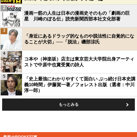
2
漫画一筋の人生は日本の漫画史そのもの「劇画の巨
星 川崎のぼる伝」読売新聞西部本社文化部著
3
「身近にあるドラッグ的なものや脱法性に自覚的にな
ることが大切」──「脱法」磯部涼氏
4
コ本や（神楽坂）店主は東京芸大大学院出身アーティ
ストで中原中也賞受賞の詩人
5
「史上最強にわかりやすくて面白い ぶっ続け日本史講
義10時間」伊藤賀一著／フォレスト出版（選者：中川
淳一郎）
もっとみる