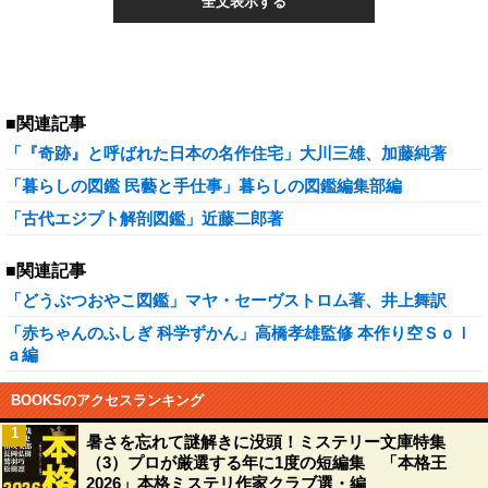
全文表示する
■関連記事
「『奇跡』と呼ばれた日本の名作住宅」大川三雄、加藤純著
「暮らしの図鑑 民藝と手仕事」暮らしの図鑑編集部編
「古代エジプト解剖図鑑」近藤二郎著
■関連記事
「どうぶつおやこ図鑑」マヤ・セーヴストロム著、井上舞訳
「赤ちゃんのふしぎ 科学ずかん」高橋孝雄監修 本作り空Ｓｏｌ
ａ編
BOOKSのアクセスランキング
1
暑さを忘れて謎解きに没頭！ミステリー文庫特集
（3）プロが厳選する年に1度の短編集 「本格王
2026」本格ミステリ作家クラブ選・編