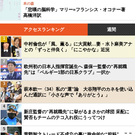
本の森
「悲嘆の脳科学」マリー=フランシス・オコナー著
高橋洋訳
アクセスランキング
週間
1
中村倫也が「風、薫る」に大貢献…妻・水卜麻美アナ
との「ずっと仲良く」「にこやかな」近況
2
欧州初の日本人指揮官誕生へ 森保一監督の“再就職
先”は「ベルギー1部の日系クラブ」一択か
3
萩本欽一〈34〉私の“運”論 大谷翔平のカネを使い込
んだ通訳に「小さな声で『ありがとう』」
4
新庄監督の“再就職先”に挙がるまさかの球団 采配に
賛否もチームのテコ入れ役にうってつけ
5
菅野智之トレード不成立の裏に致命的な“前科”…ここ