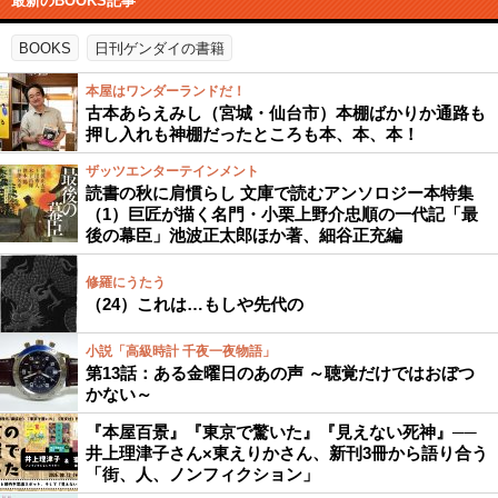
最新のBOOKS記事
BOOKS
日刊ゲンダイの書籍
本屋はワンダーランドだ！
古本あらえみし（宮城・仙台市）本棚ばかりか通路も
押し入れも神棚だったところも本、本、本！
ザッツエンターテインメント
読書の秋に肩慣らし 文庫で読むアンソロジー本特集
（1）巨匠が描く名門・小栗上野介忠順の一代記「最
後の幕臣」池波正太郎ほか著、細谷正充編
修羅にうたう
（24）これは…もしや先代の
小説「高級時計 千夜一夜物語」
第13話：ある金曜日のあの声 ～聴覚だけではおぼつ
かない～
『本屋百景』『東京で驚いた』『見えない死神』──
井上理津子さん×東えりかさん、新刊3冊から語り合う
「街、人、ノンフィクション」