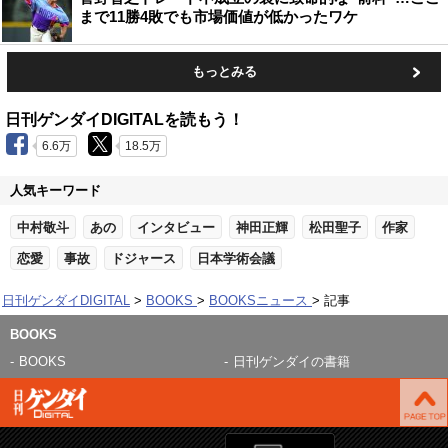
まで11勝4敗でも市場価値が低かったワケ
もっとみる
日刊ゲンダイDIGITALを読もう！
6.6万
18.5万
人気キーワード
中村敬斗
あの
インタビュー
神田正輝
松田聖子
作家
恋愛
事故
ドジャース
日本学術会議
日刊ゲンダイDIGITAL
BOOKS
BOOKSニュース
記事
BOOKS
BOOKS
日刊ゲンダイの書籍