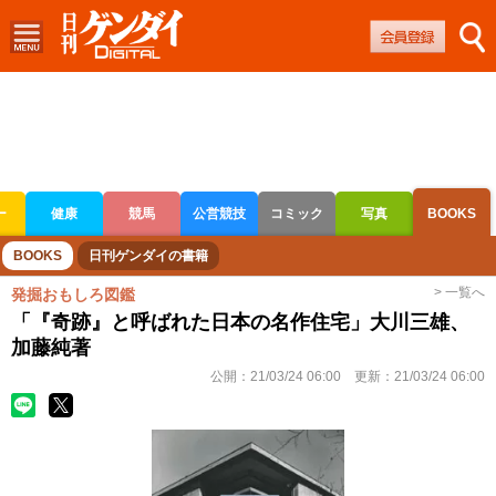
ー
健康
競馬
公営競技
コミック
写真
BOOKS
ボートレース
競輪
オートレース
BOOKS
日刊ゲンダイの書籍
> 一覧へ
発掘おもしろ図鑑
「『奇跡』と呼ばれた日本の名作住宅」大川三雄、
加藤純著
公開：
21/03/24 06:00
更新：
21/03/24 06:00