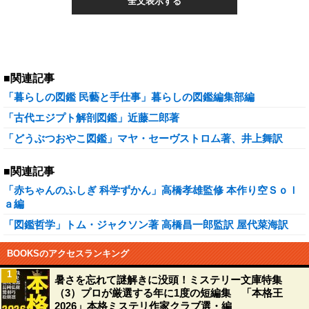
全文表示する
■関連記事
「暮らしの図鑑 民藝と手仕事」暮らしの図鑑編集部編
「古代エジプト解剖図鑑」近藤二郎著
「どうぶつおやこ図鑑」マヤ・セーヴストロム著、井上舞訳
■関連記事
「赤ちゃんのふしぎ 科学ずかん」高橋孝雄監修 本作り空Ｓｏｌ
ａ編
「図鑑哲学」トム・ジャクソン著 高橋昌一郎監訳 屋代菜海訳
BOOKSのアクセスランキング
1
暑さを忘れて謎解きに没頭！ミステリー文庫特集
（3）プロが厳選する年に1度の短編集 「本格王
2026」本格ミステリ作家クラブ選・編