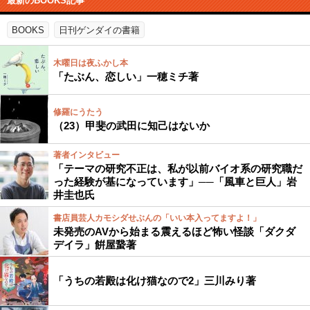
最新のBOOKS記事
BOOKS
日刊ゲンダイの書籍
木曜日は夜ふかし本
「たぶん、恋しい」一穂ミチ著
修羅にうたう
（23）甲斐の武田に知己はないか
著者インタビュー
「テーマの研究不正は、私が以前バイオ系の研究職だ
った経験が基になっています」──「風車と巨人」岩
井圭也氏
書店員芸人カモシダせぶんの「いい本入ってますよ！」
未発売のAVから始まる震えるほど怖い怪談「ダクダ
デイラ」餠屋䖸著
「うちの若殿は化け猫なので2」三川みり著