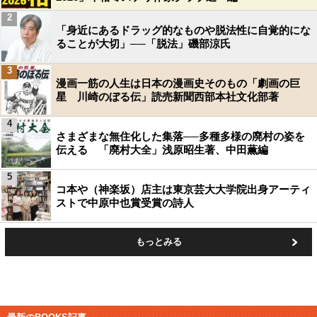
2
「身近にあるドラッグ的なものや脱法性に自覚的にな
ることが大切」──「脱法」磯部涼氏
3
漫画一筋の人生は日本の漫画史そのもの「劇画の巨
星 川崎のぼる伝」読売新聞西部本社文化部著
4
さまざまな無住化した集落──多種多様の廃村の姿を
伝える 「廃村大全」浅原昭生著、中田薫編
5
コ本や（神楽坂）店主は東京芸大大学院出身アーティ
ストで中原中也賞受賞の詩人
もっとみる