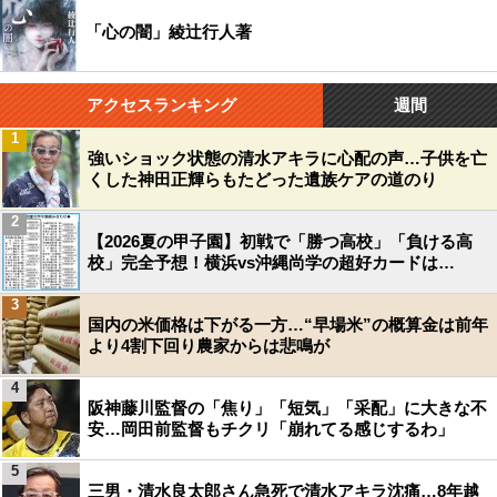
「心の闇」綾辻行人著
アクセスランキング
週間
1
強いショック状態の清水アキラに心配の声…子供を亡
くした神田正輝らもたどった遺族ケアの道のり
2
【2026夏の甲子園】初戦で「勝つ高校」「負ける高
校」完全予想！横浜vs沖縄尚学の超好カードは…
3
国内の米価格は下がる一方…“早場米”の概算金は前年
より4割下回り農家からは悲鳴が
4
阪神藤川監督の「焦り」「短気」「采配」に大きな不
安…岡田前監督もチクリ「崩れてる感じするわ」
5
三男・清水良太郎さん急死で清水アキラ沈痛…8年越