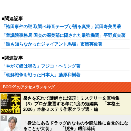
■関連記事
「袴田事件の謎 取調べ録音テープが語る真実」浜田寿美男著
「衆議院事務局 国会の深奥部に隠された最強機関」平野貞夫著
「誰も知らなかったジャイアント馬場」市瀬英俊著
■関連記事
「やがて鐘は鳴る」フジコ・ヘミング著
「朝鮮戦争を戦った日本人」藤原和樹著
BOOKSのアクセスランキング
1
暑さを忘れて謎解きに没頭！ミステリー文庫特集
（3）プロが厳選する年に1度の短編集 「本格王
2026」本格ミステリ作家クラブ選・編
2
「身近にあるドラッグ的なものや脱法性に自覚的にな
ることが大切」──「脱法」磯部涼氏