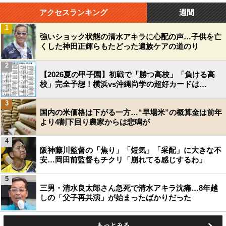
アクセスランキング
週間
1
強いショック状態の清水アキラに心配の声…子供を亡
くした神田正輝らもたどった遺族ケアの道のり
2
【2026夏の甲子園】初戦で「勝つ高校」「負ける高
校」完全予想！横浜vs沖縄尚学の超好カードは…
3
国内の米価格は下がる一方…“早場米”の概算金は前年
より4割下回り農家からは悲鳴が
4
阪神藤川監督の「焦り」「短気」「采配」に大きな不
安…岡田前監督もチクリ「崩れてる感じするわ」
5
三男・清水良太郎さん急死で清水アキラ沈痛…8年越
しの「父子再共演」が始まったばかりだった
もっとみる