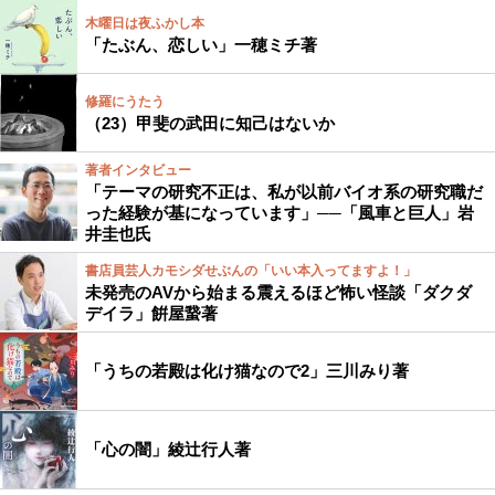
木曜日は夜ふかし本
「たぶん、恋しい」一穂ミチ著
修羅にうたう
（23）甲斐の武田に知己はないか
著者インタビュー
「テーマの研究不正は、私が以前バイオ系の研究職だ
った経験が基になっています」──「風車と巨人」岩
井圭也氏
書店員芸人カモシダせぶんの「いい本入ってますよ！」
未発売のAVから始まる震えるほど怖い怪談「ダクダ
デイラ」餠屋䖸著
「うちの若殿は化け猫なので2」三川みり著
「心の闇」綾辻行人著