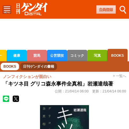
ー
健康
競馬
公営競技
コミック
写真
BOOKS
ボートレース
競輪
オートレース
BOOKS
日刊ゲンダイの書籍
> 一覧へ
ノンフィクションが面白い
「キツネ目 グリコ森永事件全真相」岩瀬達哉著
公開：
21/04/14 06:00
更新：
21/04/14 06:00