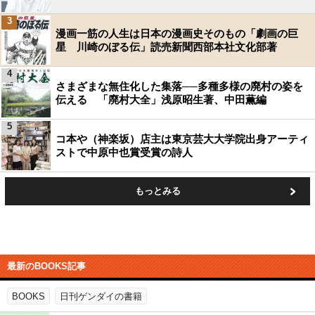
3
漫画一筋の人生は日本の漫画史そのもの「劇画の巨
星 川崎のぼる伝」読売新聞西部本社文化部著
4
さまざまな無住化した集落──多種多様の廃村の姿を
伝える 「廃村大全」浅原昭生著、中田薫編
5
コ本や（神楽坂）店主は東京芸大大学院出身アーティ
ストで中原中也賞受賞の詩人
もっとみる
最新のBOOKS記事
BOOKS
日刊ゲンダイの書籍