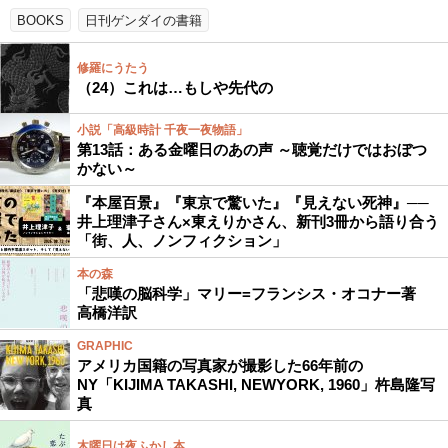
BOOKS
日刊ゲンダイの書籍
修羅にうたう
（24）これは…もしや先代の
小説「高級時計 千夜一夜物語」
第13話：ある金曜日のあの声 ～聴覚だけではおぼつ
かない～
『本屋百景』『東京で驚いた』『見えない死神』──
井上理津子さん×東えりかさん、新刊3冊から語り合う
「街、人、ノンフィクション」
本の森
「悲嘆の脳科学」マリー=フランシス・オコナー著
高橋洋訳
GRAPHIC
アメリカ国籍の写真家が撮影した66年前の
NY「KIJIMA TAKASHI, NEWYORK, 1960」杵島隆写
真
木曜日は夜ふかし本