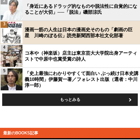
2
「身近にあるドラッグ的なものや脱法性に自覚的にな
ることが大切」──「脱法」磯部涼氏
3
漫画一筋の人生は日本の漫画史そのもの「劇画の巨
星 川崎のぼる伝」読売新聞西部本社文化部著
4
コ本や（神楽坂）店主は東京芸大大学院出身アーティ
ストで中原中也賞受賞の詩人
5
「史上最強にわかりやすくて面白い ぶっ続け日本史講
義10時間」伊藤賀一著／フォレスト出版（選者：中川
淳一郎）
もっとみる
最新のBOOKS記事