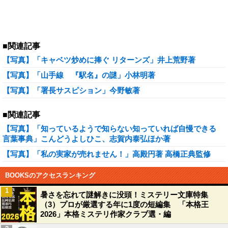
■関連記事
【写真】「キャベツ炒めに捧ぐ リターンズ」井上荒野著
【写真】「山手線 『駅名』の謎」小林明著
【写真】「署長サスピション」今野敏著
■関連記事
【写真】「知っているようで知らない知っていれば自慢できる
言葉事典」こんどうよしひこ、志賀内泰弘ほか著
【写真】「私の実家が売れません！」高殿円著 高橋正典監修
BOOKSのアクセスランキング
1
暑さを忘れて謎解きに没頭！ミステリー文庫特集
（3）プロが厳選する年に1度の短編集 「本格王
2026」本格ミステリ作家クラブ選・編