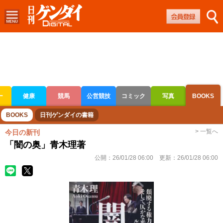
ー
健康
競馬
公営競技
コミック
写真
BOOKS
ボートレース
競輪
オートレース
BOOKS
日刊ゲンダイの書籍
> 一覧へ
今日の新刊
「闇の奥」青木理著
公開：
26/01/28 06:00
更新：
26/01/28 06:00