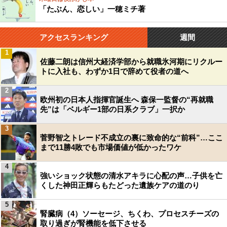
「たぶん、恋しい」一穂ミチ著
アクセスランキング
週間
1
佐藤二朗は信州大経済学部から就職氷河期にリクルー
トに入社も、わずか1日で辞めて役者の道へ
2
欧州初の日本人指揮官誕生へ 森保一監督の“再就職
先”は「ベルギー1部の日系クラブ」一択か
3
菅野智之トレード不成立の裏に致命的な“前科”…ここ
まで11勝4敗でも市場価値が低かったワケ
4
強いショック状態の清水アキラに心配の声…子供を亡
くした神田正輝らもたどった遺族ケアの道のり
5
腎臓病（4）ソーセージ、ちくわ、プロセスチーズの
取り過ぎが腎機能を低下させる