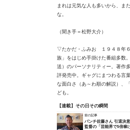
まれは元気な人も多いから、ま
な。
（聞き手＝松野大介）
▽たかだ・ふみお １９４８年
族」をはじめ手掛けた番組多数
送）のパーソナリティー。著作
評発売中。ギャグにまつわる言
な面白さ（あ～わ順の解説）、
ども。
【連載】その日その瞬間
前の記事
パンチ佐藤さん 引退決
監督の「芸能界で5倍稼