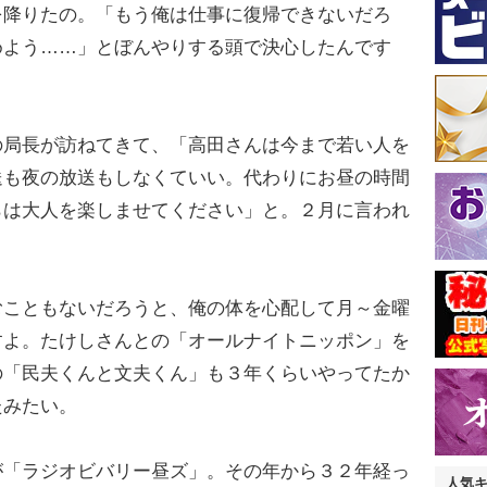
降りたの。「もう俺は仕事に復帰できないだろ
めよう……」とぼんやりする頭で決心したんです
局長が訪ねてきて、「高田さんは今まで若い人を
送も夜の放送もしなくていい。代わりにお昼の時間
らは大人を楽しませてください」と。２月に言われ
こともないだろうと、俺の体を心配して月～金曜
すよ。たけしさんとの「オールナイトニッポン」を
の「民夫くんと文夫くん」も３年くらいやってたか
たみたい。
「ラジオビバリー昼ズ」。その年から３２年経っ
人気