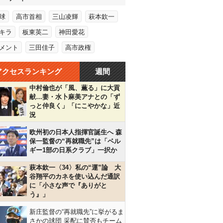
球
高市首相
三山凌輝
萩本欽一
キラ
板東英二
神田愛花
メント
三田佳子
高市政権
アクセスランキング
週間
中村倫也が「風、薫る」に大貢
献…妻・水卜麻美アナとの「ず
っと仲良く」「にこやかな」近
況
欧州初の日本人指揮官誕生へ 森
保一監督の“再就職先”は「ベル
ギー1部の日系クラブ」一択か
萩本欽一〈34〉私の“運”論 大
谷翔平のカネを使い込んだ通訳
に「小さな声で『ありがと
う』」
新庄監督の“再就職先”に挙がるま
さかの球団 采配に賛否もチーム