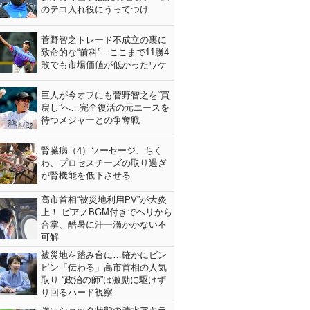
のテコ入れ役にうってつけ
菅野智之トレード不成立の裏に
致命的な“前科”…ここまで11勝4
敗でも市場価値が低かったワケ
巨人が今オフにも菅野智之を“買
戻し”へ…完全復活の元エースを
待つメジャーとの争奪戦
腎臓病（4）ソーセージ、ちく
わ、プロセスチーズの取り過ぎ
が腎機能を低下させる
高市首相“被災地利用PV”が大炎
上！ ピアノBGM付きでヘリから
合掌、酷暑に汗一滴かかない不
可解
被災地を踏み台に…確かにビン
ビン「伝わる」高市首相の人気
取り “政治の師”は激励に駆けず
り回るハード視察