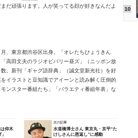
だまだ頑張ります。人が笑ってる顔が好きなんだよ
10
６月、東京都渋谷区出身。「オレたちひょうきん
。「高田文夫のラジオビバリー昼ズ」（ニッポン放
多数。新刊「ギャグ語辞典」（誠文堂新光社）を好
葉をイラストと豆知識でアイーンと読み解く圧倒的
「モンスター番組たち」「バラエティ番組年表」な
次の記事
意は仰木
水道橋博士さん 東京丸・京平“た
げ」
けしさんに恩返し”に感動