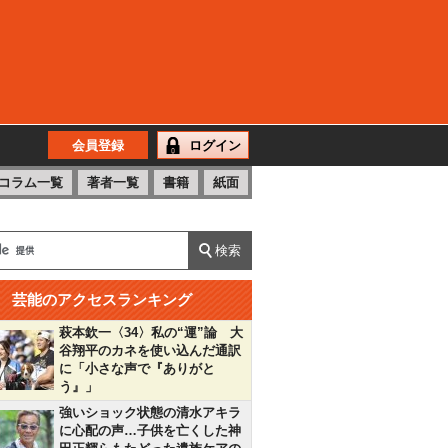
会員登録
ログイン
コラム一覧
著者一覧
書籍
紙面
芸能のアクセスランキング
萩本欽一〈34〉私の“運”論 大
谷翔平のカネを使い込んだ通訳
に「小さな声で『ありがと
う』」
強いショック状態の清水アキラ
に心配の声…子供を亡くした神