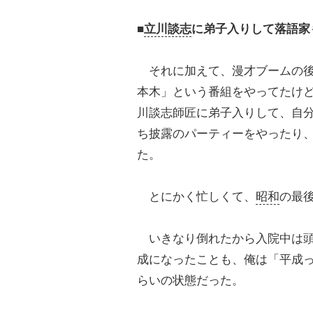
■
立川談志
に弟子入りして落語家
それに加えて、漫才ブームの後
本木」という番組をやってたけ
川談志師匠に弟子入りして、自
ち披露のパーティーをやったり
た。
とにかく忙しくて、
昭和
の最
いきなり倒れたから入院中は頭
成になったことも、俺は「平成
らいの状態だった。