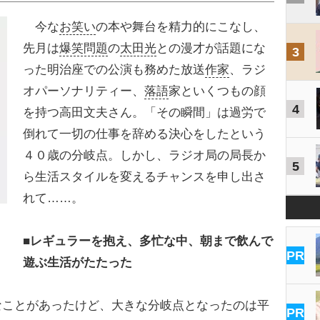
今な
お笑い
の本や舞台を精力的にこなし、
先月は
爆笑問題
の
太田光
との漫才が話題にな
3
った明治座での公演も務めた放送
作家
、ラジ
オパーソナリティー、
落語
家といくつもの顔
4
を持つ高田文夫さん。「その瞬間」は過労で
倒れて一切の仕事を辞める決心をしたという
４０歳の分岐点。しかし、ラジオ局の局長か
5
ら生活スタイルを変えるチャンスを申し出さ
れて……。
■レギュラーを抱え、多忙な中、朝まで飲んで
PR
遊ぶ生活がたたった
ことがあったけど、大きな分岐点となったのは平
PR