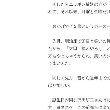
そしたらニッポン放送の方が「
れて、それ以来、月曜と金曜だ
おかげで７２歳というガースー
先月、明治座で芝居と笑いの舞
たから、「太田、俺とやろう」
方もやっちゃうからね。笑いの
うまいんだ。
同じく先月、昔から近年までの
ぱり忙しい。
誕生日が同じ
沢田研二
さんは
方、ヨネスケ、この前舞台に出