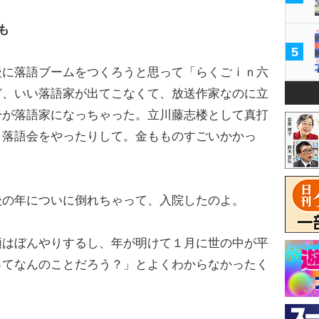
も
5
に落語ブームをつくろうと思って「らくごｉｎ六
ど、いい落語家が出てこなくて、放送作家なのに立
分が落語家になっちゃった。立川藤志楼として真打
、落語会をやったりして。金もものすごいかかっ
後の年についに倒れちゃって、入院したのよ。
はぼんやりするし、年が明けて１月に世の中が平
ってなんのことだろう？」とよくわからなかったく