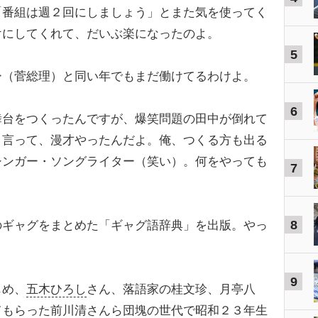
番組は週２回にしましょう」とまた気を使ってく
けにしてくれて、だいぶ楽になったのよ。
5
（菅総理）と同い年でもまだ働けてるわけよ。
6
台をつくったんですが、爆笑問題の田中が倒れて
と言って、漫才やったんだよ。俺、つくる方も出る
シンガー・ソングライター（笑い）。何をやっても
7
8
ギャグをまとめた「ギャグ語辞典」を出版。やっ
9
じめ、
五木ひろし
さん、落語家の桂文珍、月亭八
てもらった
前川清
さんら団塊の世代で昭和２３年生