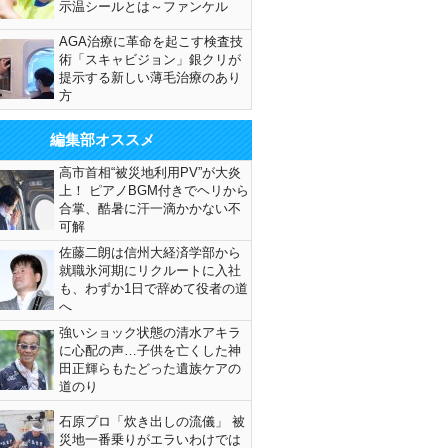
示温シールとは～ファンケル
AGA治療に革命を起こす検査技
術「スキャビジョン」銀クリが
提示する新しい薄毛治療のあり
方
編集部オススメ
高市首相“被災地利用PV”が大炎
上！ ピアノBGM付きでヘリから
合掌、酷暑に汗一滴かかない不
可解
佐藤二朗は信州大経済学部から
就職氷河期にリクルートに入社
も、わずか1日で辞めて役者の道
へ
強いショック状態の清水アキラ
に心配の声…子供を亡くした神
田正輝らもたどった遺族ケアの
道のり
石原プロ「炊き出しの流儀」 被
災地一番乗りがエラいわけでは