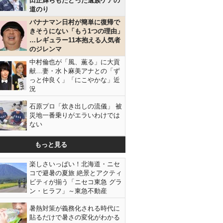
田正輝らもたどった遺族ケアの
道のり
バナナマン日村が簡単に復帰で
きそうにない「もう1つの理由」
…レギュラー11本抱える人気者
のジレンマ
中村倫也が「風、薫る」に大貢
献…妻・水卜麻美アナとの「ず
っと仲良く」「にこやかな」近
況
石原プロ「炊き出しの流儀」 被
災地一番乗りがエラいわけでは
ない
もっと見る
楽しさいっぱい！北海道・ニセ
コで避暑の夏旅 絶景とアクティ
ビティが揃う「ニセコ東急 グラ
ン・ヒラフ」～東急不動産
暑熱対策が義務化される時代に
貼るだけで暑さの変化がわかる