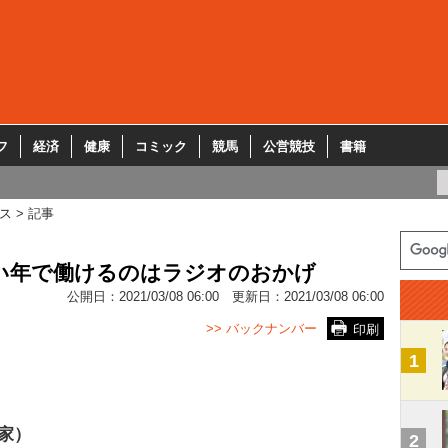
フ
経済
健康
コミック
競馬
公営競技
書籍
ス
記事
同い年で働けるのはラジオのおかげ
公開日：
2021/03/08 06:00
更新日：
2021/03/08 06:00
>> バックナンバー
印刷
1
家）
2