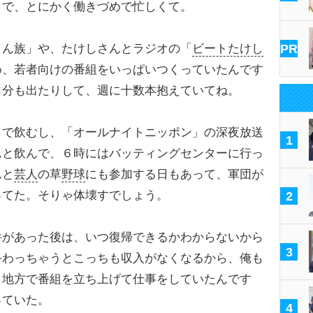
まで、とにかく働きづめで忙しくて。
ん族」や、たけしさんとラジオの「
ビートたけし
PR
め、若者向けの番組をいっぱいつくっていたんです
自分も出たりして、週に十数本抱えていてね。
で飲むし、「オールナイトニッポン」の深夜放送
1
んと飲んで、６時にはバッティングセンターに行っ
んと
芸人
の草
野球
にも参加する日もあって、軍団が
ってた。そりゃ体壊すでしょう。
2
があった後は、いつ復帰できるかわからないから
3
終わっちゃうとこっちも収入がなくなるから、俺も
と地方で番組を立ち上げて仕事をしていたんです
っていた。
4