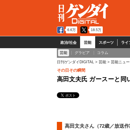
6.6万
18.5万
政治/社会
芸能
スポーツ
ライ
芸能
グラビア
コラム
日刊ゲンダイDIGITAL
芸能
芸能ニュー
その日その瞬間
高田文夫氏 ガースーと
高田文夫さん（72歳／放送作