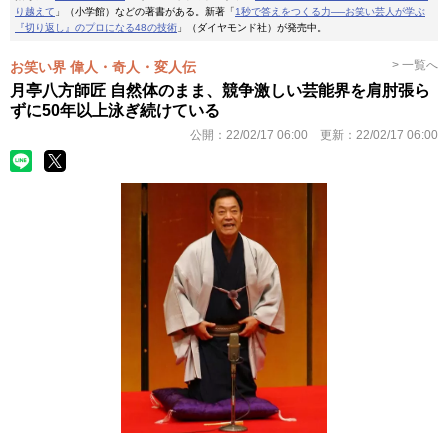
り越えて
」（小学館）などの著書がある。新著「
1秒で答えをつくる力──お笑い芸人が学ぶ
『切り返し』のプロになる48の技術
」（ダイヤモンド社）が発売中。
> 一覧へ
お笑い界 偉人・奇人・変人伝
月亭八方師匠 自然体のまま、競争激しい芸能界を肩肘張ら
ずに50年以上泳ぎ続けている
公開：
22/02/17 06:00
更新：
22/02/17 06:00