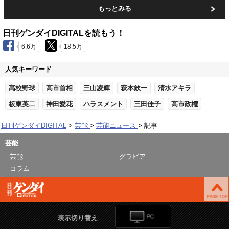
もっとみる
日刊ゲンダイDIGITALを読もう！
6.6万
18.5万
人気キーワード
高校野球
高市首相
三山凌輝
萩本欽一
清水アキラ
板東英二
神田愛花
ハラスメント
三田佳子
高市政権
日刊ゲンダイDIGITAL
芸能
芸能ニュース
記事
芸能
芸能
グラビア
コラム
表示切り替え