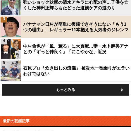
強いショック状態の清水アキラに心配の声…子供を亡
くした神田正輝らもたどった遺族ケアの道のり
3
バナナマン日村が簡単に復帰できそうにない「もう1
つの理由」…レギュラー11本抱える人気者のジレンマ
4
中村倫也が「風、薫る」に大貢献…妻・水卜麻美アナ
との「ずっと仲良く」「にこやかな」近況
5
石原プロ「炊き出しの流儀」 被災地一番乗りがエラい
わけではない
もっとみる
最新の芸能記事