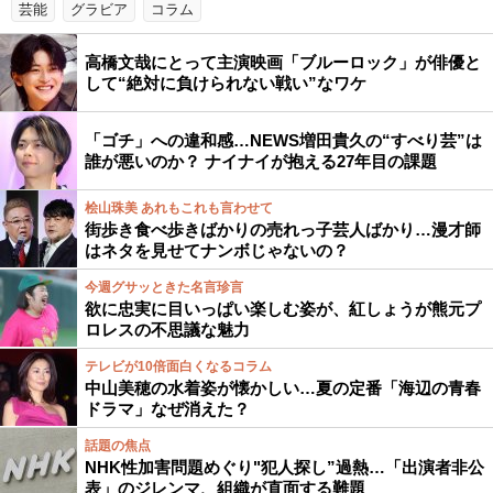
芸能
グラビア
コラム
高橋文哉にとって主演映画「ブルーロック」が俳優と
して“絶対に負けられない戦い”なワケ
「ゴチ」への違和感…NEWS増田貴久の“すべり芸”は
誰が悪いのか？ ナイナイが抱える27年目の課題
桧山珠美 あれもこれも言わせて
街歩き食べ歩きばかりの売れっ子芸人ばかり…漫才師
はネタを見せてナンボじゃないの？
今週グサッときた名言珍言
欲に忠実に目いっぱい楽しむ姿が、紅しょうが熊元プ
ロレスの不思議な魅力
テレビが10倍面白くなるコラム
中山美穂の水着姿が懐かしい…夏の定番「海辺の青春
ドラマ」なぜ消えた？
話題の焦点
NHK性加害問題めぐり"犯人探し”過熱…「出演者非公
表」のジレンマ、組織が直面する難題