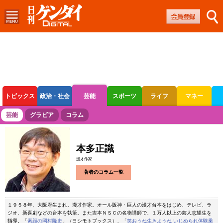
トピックス
政治・社会
芸能
スポーツ
ライフ
マネー
ボートレース
競輪
オートレース
芸能
グラビア
コラム
本多正識
漫才作家
著者のコラム一覧
１９５８年、大阪府生まれ。漫才作家。オール阪神・巨人の漫才台本をはじめ、テレビ、ラ
ジオ、新喜劇などの台本を執筆。また吉本ＮＳＣの名物講師で、１万人以上の芸人志望生を
指導。「
素顔の岡村隆史
」（ヨシモトブックス）、「
笑おうね生きようね いじめられ体験乗