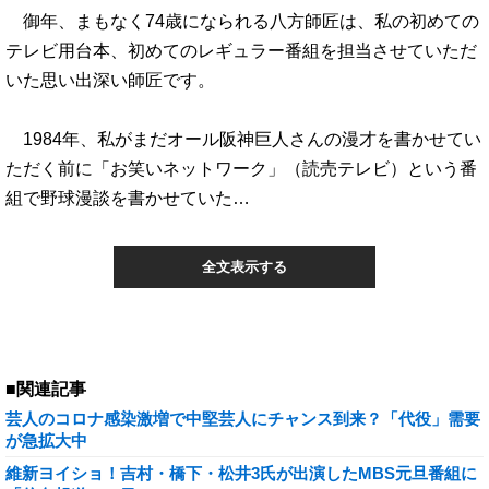
御年、まもなく74歳になられる八方師匠は、私の初めての
テレビ用台本、初めてのレギュラー番組を担当させていただ
いた思い出深い師匠です。
1984年、私がまだオール阪神巨人さんの漫才を書かせてい
ただく前に「お笑いネットワーク」（読売テレビ）という番
組で野球漫談を書かせていた…
全文表示する
■関連記事
芸人のコロナ感染激増で中堅芸人にチャンス到来？「代役」需要
が急拡大中
維新ヨイショ！吉村・橋下・松井3氏が出演したMBS元旦番組に