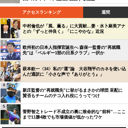
アクセスランキング
週間
1
中村倫也が「風、薫る」に大貢献…妻・水卜麻美アナ
との「ずっと仲良く」「にこやかな」近況
2
欧州初の日本人指揮官誕生へ 森保一監督の“再就職
先”は「ベルギー1部の日系クラブ」一択か
3
萩本欽一〈34〉私の“運”論 大谷翔平のカネを使い込
んだ通訳に「小さな声で『ありがとう』」
4
新庄監督の“再就職先”に挙がるまさかの球団 采配に
賛否もチームのテコ入れ役にうってつけ
5
菅野智之トレード不成立の裏に致命的な“前科”…ここ
まで11勝4敗でも市場価値が低かったワケ