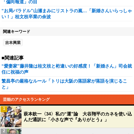
「偏向報道」の目
“お局バラドル”山瀬まみにリストラの嵐…「新婚さんいらっしゃ
い！」桂文枝卒業の余波
関連キーワード
吉本興業
■関連記事
“愛妻家”藤井隆は桂文枝と桁違いの好感度！「新婚さん」司会就
任に祝福の声
繁昌亭の厳格なルール「トリは大阪の落語家が落語を演じるこ
と」
芸能のアクセスランキング
1
萩本欽一〈34〉私の“運”論 大谷翔平のカネを使い込
んだ通訳に「小さな声で『ありがとう』」
2