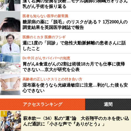
潔く右胸の全摘を決断…モデル講師の桐嶋カオリさん
乳がん手術を振り返る
医者も知らない医学の新常識
糖尿病の薬に「脱毛」のリスクがある？ 1万2000人の
調査結果を英国医学雑誌で報告
医療のミカタ 医療のフシギ
週に1度の「回診」で急性大動脈解離の患者さんに話
したこと
Dr.中川 がんサバイバーの知恵
胃がん&食道がんの2割は術後18カ月でも仕事に復帰
できない…京大が研究を公表
高齢者の正しいクスリとの付き合い方
湿布薬を使うなら光線過敏症に注意…剥がした後も安
心できない
アクセスランキング
週間
1
萩本欽一〈34〉私の“運”論 大谷翔平のカネを使い込
んだ通訳に「小さな声で『ありがとう』」