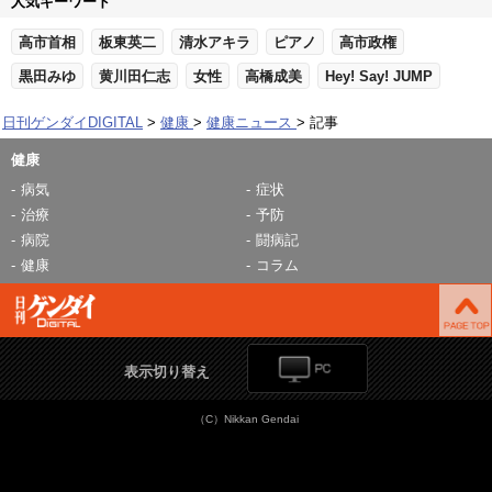
人気キーワード
高市首相
板東英二
清水アキラ
ピアノ
高市政権
黒田みゆ
黄川田仁志
女性
高橋成美
Hey! Say! JUMP
日刊ゲンダイDIGITAL
健康
健康ニュース
記事
健康
病気
症状
治療
予防
病院
闘病記
健康
コラム
表示切り替え
（C）Nikkan Gendai