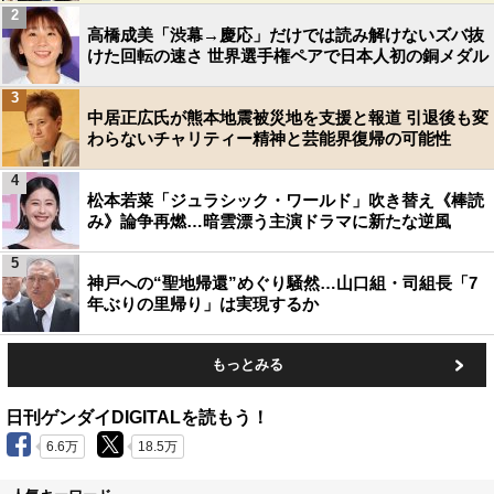
2
高橋成美「渋幕→慶応」だけでは読み解けないズバ抜
けた回転の速さ 世界選手権ペアで日本人初の銅メダル
3
中居正広氏が熊本地震被災地を支援と報道 引退後も変
わらないチャリティー精神と芸能界復帰の可能性
4
松本若菜「ジュラシック・ワールド」吹き替え《棒読
み》論争再燃…暗雲漂う主演ドラマに新たな逆風
5
神戸への“聖地帰還”めぐり騒然…山口組・司組長「7
年ぶりの里帰り」は実現するか
もっとみる
日刊ゲンダイDIGITALを読もう！
6.6万
18.5万