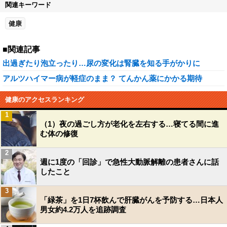
関連キーワード
健康
■関連記事
出過ぎたり泡立ったり…尿の変化は腎臓を知る手がかりに
アルツハイマー病が軽症のまま？ てんかん薬にかかる期待
健康のアクセスランキング
1
（1）夜の過ごし方が老化を左右する…寝てる間に進
む体の修復
2
週に1度の「回診」で急性大動脈解離の患者さんに話
したこと
3
「緑茶」を1日7杯飲んで肝臓がんを予防する…日本人
男女約4.2万人を追跡調査