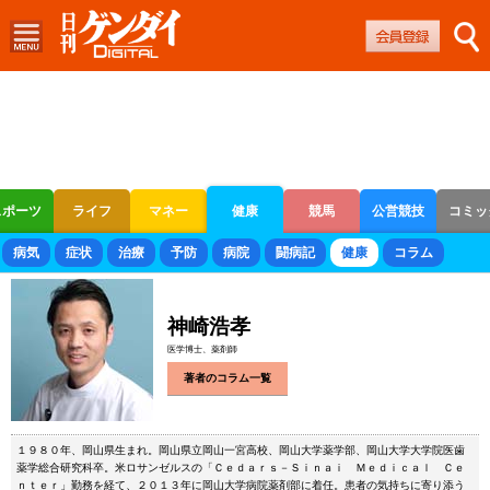
スポーツ
ライフ
マネー
健康
競馬
公営競技
コミッ
ボートレース
競輪
オートレース
病気
症状
治療
予防
病院
闘病記
健康
コラム
神崎浩孝
医学博士、薬剤師
著者のコラム一覧
１９８０年、岡山県生まれ。岡山県立岡山一宮高校、岡山大学薬学部、岡山大学大学院医歯
薬学総合研究科卒。米ロサンゼルスの「Ｃｅｄａｒｓ－Ｓｉｎａｉ Ｍｅｄｉｃａｌ Ｃｅ
ｎｔｅｒ」勤務を経て、２０１３年に岡山大学病院薬剤部に着任。患者の気持ちに寄り添う