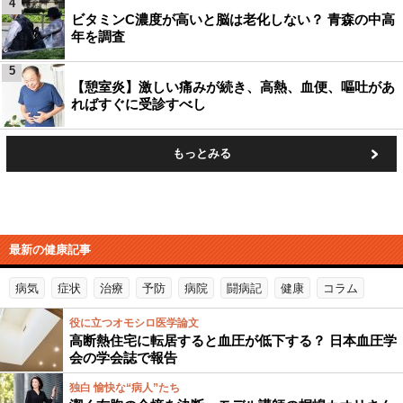
4
ビタミンC濃度が高いと脳は老化しない？ 青森の中高
年を調査
5
【憩室炎】激しい痛みが続き、高熱、血便、嘔吐があ
ればすぐに受診すべし
もっとみる
最新の健康記事
病気
症状
治療
予防
病院
闘病記
健康
コラム
役に立つオモシロ医学論文
高断熱住宅に転居すると血圧が低下する？ 日本血圧学
会の学会誌で報告
独白 愉快な“病人”たち