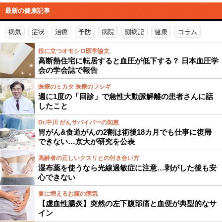
最新の健康記事
病気
症状
治療
予防
病院
闘病記
健康
コラム
役に立つオモシロ医学論文
高断熱住宅に転居すると血圧が低下する？ 日本血圧学
会の学会誌で報告
医療のミカタ 医療のフシギ
週に1度の「回診」で急性大動脈解離の患者さんに話
したこと
Dr.中川 がんサバイバーの知恵
胃がん&食道がんの2割は術後18カ月でも仕事に復帰
できない…京大が研究を公表
高齢者の正しいクスリとの付き合い方
湿布薬を使うなら光線過敏症に注意…剥がした後も安
心できない
夏に増えるお腹の病気
【虚血性腸炎】突然の左下腹部痛と血便が典型的なサ
イン