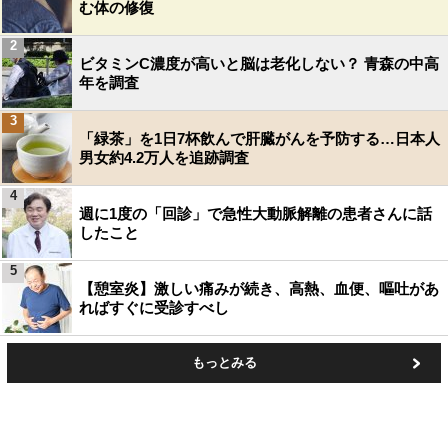
む体の修復
2
ビタミンC濃度が高いと脳は老化しない？ 青森の中高
年を調査
3
「緑茶」を1日7杯飲んで肝臓がんを予防する…日本人
男女約4.2万人を追跡調査
4
週に1度の「回診」で急性大動脈解離の患者さんに話
したこと
5
【憩室炎】激しい痛みが続き、高熱、血便、嘔吐があ
ればすぐに受診すべし
もっとみる