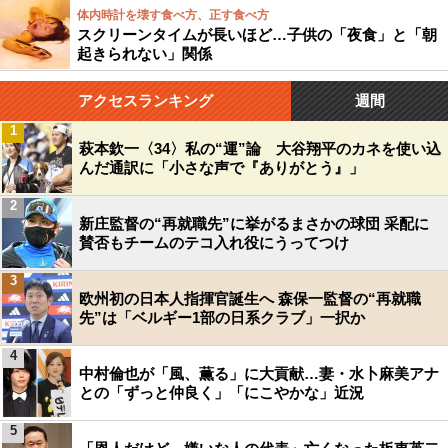
体内時計を壊す食べ方、正す食べ方
スクリーンタイムが長いほど…子供の「夜食」と「朝
起きられない」関係
アクセスランキング
週間
1
萩本欽一〈34〉私の“運”論 大谷翔平のカネを使い込
んだ通訳に「小さな声で『ありがとう』」
2
新庄監督の“再就職先”に挙がるまさかの球団 采配に
賛否もチームのテコ入れ役にうってつけ
3
欧州初の日本人指揮官誕生へ 森保一監督の“再就職
先”は「ベルギー1部の日系クラブ」一択か
4
中村倫也が「風、薫る」に大貢献…妻・水卜麻美アナ
との「ずっと仲良く」「にこやかな」近況
5