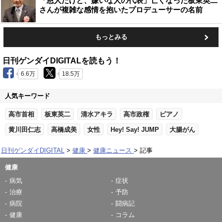
「恩人だけど、嫌いな人の代表」亡くなった板東英二
さんが複雑な感情を抱いたプロデューサーの名前
もっとみる
日刊ゲンダイDIGITALを読もう！
6.6万
18.5万
人気キーワード
高市首相
板東英二
清水アキラ
高市政権
ピアノ
黄川田仁志
高橋成美
女性
Hey! Say! JUMP
大腸がん
日刊ゲンダイDIGITAL
健康
健康ニュース
記事
健康
病気
症状
治療
予防
病院
闘病記
健康
コラム