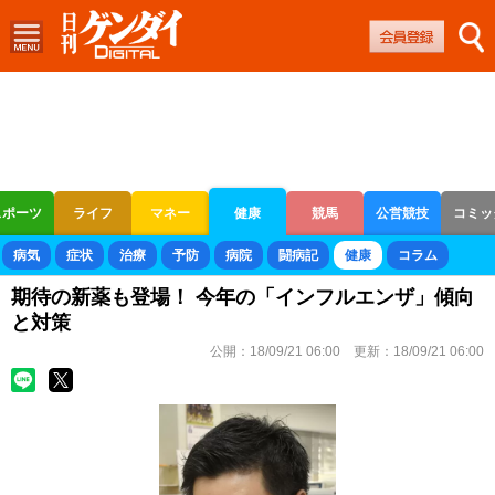
スポーツ
ライフ
マネー
健康
競馬
公営競技
コミッ
ボートレース
競輪
オートレース
病気
症状
治療
予防
病院
闘病記
健康
コラム
期待の新薬も登場！ 今年の「インフルエンザ」傾向
と対策
公開：
18/09/21 06:00
更新：
18/09/21 06:00