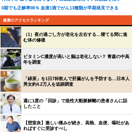
0期でも正解率98％ 血液1滴でがん13種類が早期発見できる
健康のアクセスランキング
1
（1）夜の過ごし方が老化を左右する…寝てる間に進
む体の修復
2
ビタミンC濃度が高いと脳は老化しない？ 青森の中高
年を調査
3
「緑茶」を1日7杯飲んで肝臓がんを予防する…日本人
男女約4.2万人を追跡調査
4
週に1度の「回診」で急性大動脈解離の患者さんに話
したこと
5
【憩室炎】激しい痛みが続き、高熱、血便、嘔吐があ
ればすぐに受診すべし