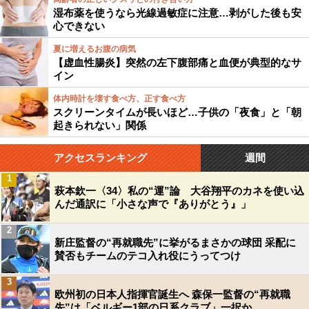
湿布薬を使うなら光線過敏症に注意…剥がした後も安
心できない
夏に増えるお腹の病気
【虚血性腸炎】突然の左下腹部痛と血便が典型的なサ
イン
体内時計を壊す食べ方、正す食べ方
スクリーンタイムが長いほど…子供の「夜食」と「朝
起きられない」関係
アクセスランキング
週間
1
萩本欽一〈34〉私の“運”論 大谷翔平のカネを使い込
んだ通訳に「小さな声で『ありがとう』」
2
新庄監督の“再就職先”に挙がるまさかの球団 采配に
賛否もチームのテコ入れ役にうってつけ
3
欧州初の日本人指揮官誕生へ 森保一監督の“再就職
先”は「ベルギー1部の日系クラブ」一択か