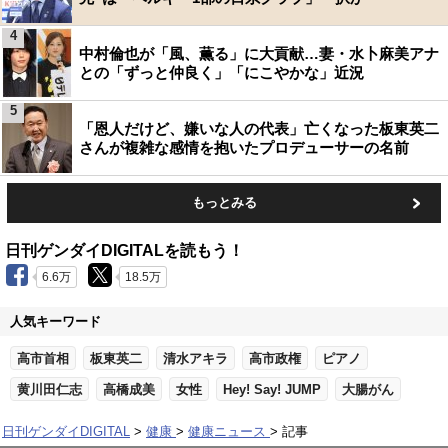
4
中村倫也が「風、薫る」に大貢献…妻・水卜麻美アナ
との「ずっと仲良く」「にこやかな」近況
5
「恩人だけど、嫌いな人の代表」亡くなった板東英二
さんが複雑な感情を抱いたプロデューサーの名前
もっとみる
日刊ゲンダイDIGITALを読もう！
6.6万
18.5万
人気キーワード
高市首相
板東英二
清水アキラ
高市政権
ピアノ
黄川田仁志
高橋成美
女性
Hey! Say! JUMP
大腸がん
日刊ゲンダイDIGITAL
健康
健康ニュース
記事