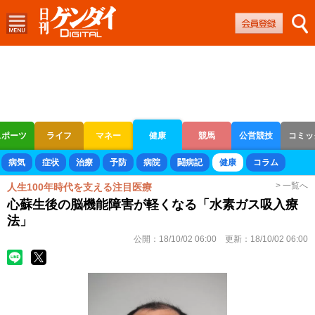
スポーツ
ライフ
マネー
健康
競馬
公営競技
コミッ
ボートレース
競輪
オートレース
病気
症状
治療
予防
病院
闘病記
健康
コラム
> 一覧へ
人生100年時代を支える注目医療
心蘇生後の脳機能障害が軽くなる「水素ガス吸入療
法」
公開：
18/10/02 06:00
更新：
18/10/02 06:00