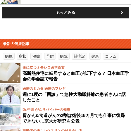
もっとみる
最新の健康記事
病気
症状
治療
予防
病院
闘病記
健康
コラム
役に立つオモシロ医学論文
高断熱住宅に転居すると血圧が低下する？ 日本血圧学
会の学会誌で報告
医療のミカタ 医療のフシギ
週に1度の「回診」で急性大動脈解離の患者さんに話
したこと
Dr.中川 がんサバイバーの知恵
胃がん&食道がんの2割は術後18カ月でも仕事に復帰
できない…京大が研究を公表
高齢者の正しいクスリとの付き合い方