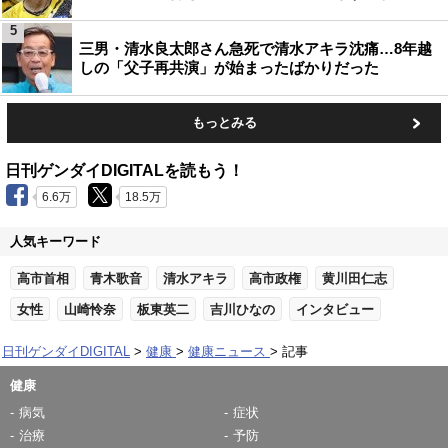
5
三男・清水良太郎さん急死で清水アキラ沈痛…8年越
しの「父子再共演」が始まったばかりだった
もっとみる
日刊ゲンダイDIGITALを読もう！
6.6万
18.5万
人気キーワード
高市首相
青木歌音
清水アキラ
高市政権
黄川田仁志
女性
山崎怜奈
板東英二
吉川ひなの
インタビュー
日刊ゲンダイDIGITAL
健康
健康ニュース
記事
健康
病気
症状
治療
予防