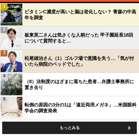
1
ビタミンC濃度が高いと脳は老化しない？ 青森の中高
年を調査
2
板東英二さんは気さくな人柄だった 甲子園延長18回
について質問すると…
3
松尾雄治さん（1）ゴルフ場で意識を失う…「気が付
いたら病院のベッドでした」
4
（8）法制度のはざまに落ちた患者…弁護士事務所に
置き去り
5
転倒の原因の3分の1は「遠近両用メガネ」…米国眼科
学会の調査発表
もっとみる