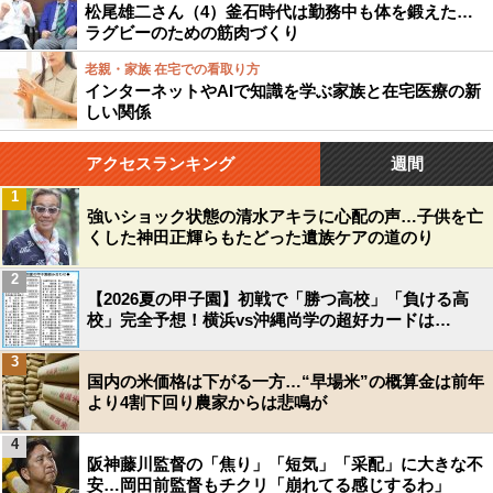
松尾雄二さん（4）釜石時代は勤務中も体を鍛えた…
ラグビーのための筋肉づくり
老親・家族 在宅での看取り方
インターネットやAIで知識を学ぶ家族と在宅医療の新
しい関係
アクセスランキング
週間
1
強いショック状態の清水アキラに心配の声…子供を亡
くした神田正輝らもたどった遺族ケアの道のり
2
【2026夏の甲子園】初戦で「勝つ高校」「負ける高
校」完全予想！横浜vs沖縄尚学の超好カードは…
3
国内の米価格は下がる一方…“早場米”の概算金は前年
より4割下回り農家からは悲鳴が
4
阪神藤川監督の「焦り」「短気」「采配」に大きな不
安…岡田前監督もチクリ「崩れてる感じするわ」