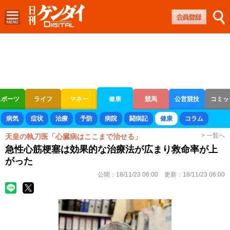
スポーツ
ライフ
マネー
健康
競馬
公営競技
コミッ
ボートレース
競輪
オートレース
病気
症状
治療
予防
病院
闘病記
健康
コラム
> 一覧へ
天皇の執刀医「心臓病はここまで治せる」
急性心筋梗塞は効果的な治療法が広まり救命率が上
がった
公開：
18/11/23 06:00
更新：
18/11/23 06:00