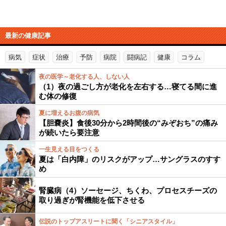
最新の健康記事
病気
症状
治療
予防
病院
闘病記
健康
コラム
夜の医学～老化する人、しない人
（1）夜の過ごし方が老化を左右する…寝てる間に進
む体の修復
夏に増えるお腹の病気
【胆嚢炎】食後30分から2時間後の“みぞおち”の痛み
が続いたら要注意
一生見える目をつくる
夏は「白内障」のリスクがアップ…サングラスのすす
め
腎臓病（4）ソーセージ、ちくわ、プロセスチーズの
取り過ぎが腎機能を低下させる
伝説のトップアスリートに聞く「シニアスタイル」