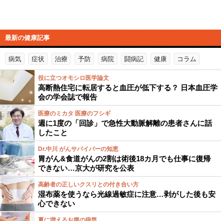
最新の健康記事
病気
症状
治療
予防
病院
闘病記
健康
コラム
役に立つオモシロ医学論文
高断熱住宅に転居すると血圧が低下する？ 日本血圧学
会の学会誌で報告
医療のミカタ 医療のフシギ
週に1度の「回診」で急性大動脈解離の患者さんに話
したこと
Dr.中川 がんサバイバーの知恵
胃がん&食道がんの2割は術後18カ月でも仕事に復帰
できない…京大が研究を公表
高齢者の正しいクスリとの付き合い方
湿布薬を使うなら光線過敏症に注意…剥がした後も安
心できない
夏に増えるお腹の病気