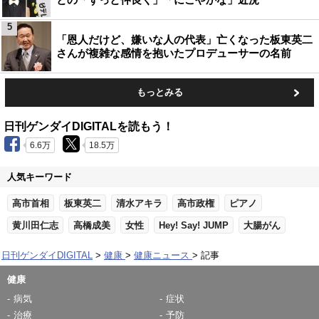
5
「恩人だけど、嫌いな人の代表」亡くなった板東英二
さんが複雑な感情を抱いたプロデューサーの名前
もっとみる
日刊ゲンダイDIGITALを読もう！
6.6万
18.5万
人気キーワード
高市首相
板東英二
清水アキラ
高市政権
ピアノ
黄川田仁志
高橋成美
女性
Hey! Say! JUMP
大腸がん
日刊ゲンダイDIGITAL
健康
健康ニュース
記事
健康
病気
症状
治療
予防