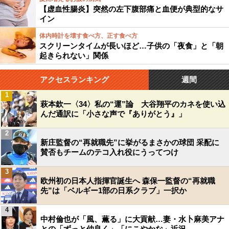
【虚血性腸炎】突然の左下腹部痛と血便が典型的なサ
イン
体内時計を壊す食べ方、正す食べ方
スクリーンタイムが長いほど…子供の「夜食」と「朝
起きられない」関係
アクセスランキング
週間
1
萩本欽一〈34〉私の“運”論 大谷翔平のカネを使い込
んだ通訳に「小さな声で『ありがとう』」
2
新庄監督の“再就職先”に挙がるまさかの球団 采配に
賛否もチームのテコ入れ役にうってつけ
3
欧州初の日本人指揮官誕生へ 森保一監督の“再就職
先”は「ベルギー1部の日系クラブ」一択か
4
中村倫也が「風、薫る」に大貢献…妻・水卜麻美アナ
との「ずっと仲良く」「にこやかな」近況