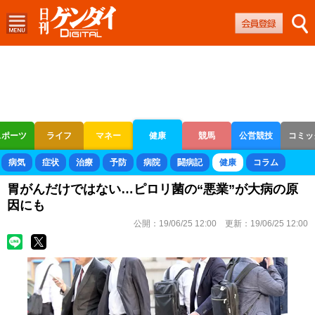
スポーツ
ライフ
マネー
健康
競馬
公営競技
コミッ
ボートレース
競輪
オートレース
病気
症状
治療
予防
病院
闘病記
健康
コラム
胃がんだけではない…ピロリ菌の“悪業”が大病の原
因にも
公開：
19/06/25 12:00
更新：
19/06/25 12:00