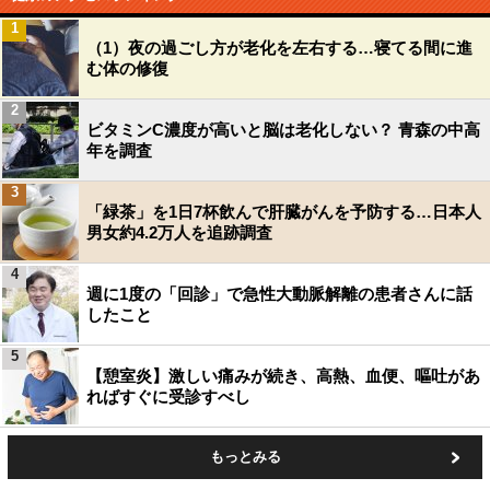
1
（1）夜の過ごし方が老化を左右する…寝てる間に進
む体の修復
2
ビタミンC濃度が高いと脳は老化しない？ 青森の中高
年を調査
3
「緑茶」を1日7杯飲んで肝臓がんを予防する…日本人
男女約4.2万人を追跡調査
4
週に1度の「回診」で急性大動脈解離の患者さんに話
したこと
5
【憩室炎】激しい痛みが続き、高熱、血便、嘔吐があ
ればすぐに受診すべし
もっとみる