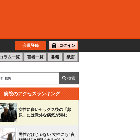
会員登録
ログイン
コラム一覧
著者一覧
書籍
紙面
病院のアクセスランキング
女性に多いセックス後の「頻
尿」には意外な病気が潜む
男性だけじゃない 女性にも“夜