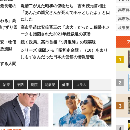
最長老の
堤清二が見た昭和の傑物たち…吉田茂元首相は
高市首
「あんたの親父さんが死んでホッとしたよ」と口
高市政
にした
わる」高
駆けずり回
高市早苗は安倍晋三の「忠犬」だった…服装もメ
板東英
ークも指図された2021年総裁選の茶番
安・物価
続く政局…高市首相「9月退陣」の現実味
放漫財
シリーズ 保阪メモ「昭和史余話」（10）あまり
にもずさんだった日本大使館の情報管理
1
する人間
2
治療
予防
病院
闘病記
健康
コラム
3
4