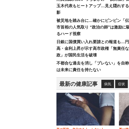
玉木代表もヒートアップ…見え隠れする
影
被災地を踏み台に…確かにビンビン「伝
市首相の人気取り “政治の師”は激励に
るハード視察
日銀に国債買い入れ要請との報道も…円
高・金利上昇が示す高市政権「無責任な
政」が国民生活を破壊
不都合な過去を消し「ブレない」を自称
は未来に責任を持たない
最新の健康記事
病気
症状