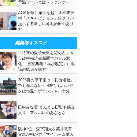
示温シールとは～ファンケル
AGA治療に革命を起こす検査技
術「スキャビジョン」銀クリが
提示する新しい薄毛治療のあり
方
編集部オススメ
「将来の愛子天皇を認めろ」高
市政権vs読売新聞でバトル激
化！ 皇室典範「再び改定」に世
論の85％が味方
2026夏の甲子園は「初出場校」
でも侮れない！ 4校ともハンデ
をはね返すポテンシャル十分
田中みな実“まんまるE乳”も筋金
入り！アッパレのあざとさ
阪神1位・森下翔太を英才教育
父親が明かす「マイホーム購入