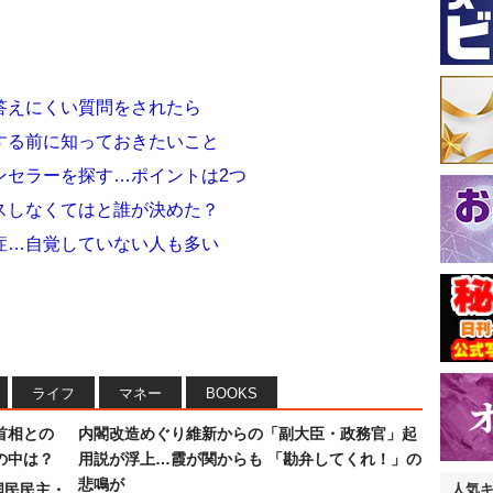
答えにくい質問をされたら
する前に知っておきたいこと
ンセラーを探す…ポイントは2つ
スしなくてはと誰が決めた？
症…自覚していない人も多い
ライフ
マネー
BOOKS
首相との
内閣改造めぐり維新からの「副大臣・政務官」起
の中は？
用説が浮上…霞が関からも 「勘弁してくれ！」の
悲鳴が
国民民主・
人気