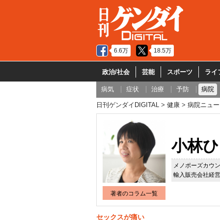
6.6万
18.5万
政治/社会
芸能
スポーツ
ライ
病気
症状
治療
予防
病院
日刊ゲンダイDIGITAL
健康
病院ニュー
小林ひ
メノポーズカウ
輸入販売会社経
著者のコラム一覧
セックスが痛い