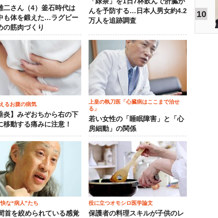
「緑茶」を1日7杯飲んで肝臓が
雄二さん（4）釜石時代は
んを予防する…日本人男女約4.2
10
中も体を鍛えた…ラグビー
万人を追跡調査
めの筋肉づくり
上皇の執刀医「心臓病はここまで治せ
えるお腹の病気
る」
垂炎】みぞおちから右の下
若い女性の「睡眠障害」と「心
に移動する痛みに注意！
房細動」の関係
愉快な“病人”たち
役に立つオモシロ医学論文
時間首を絞められている感覚
保護者の料理スキルが子供のレ