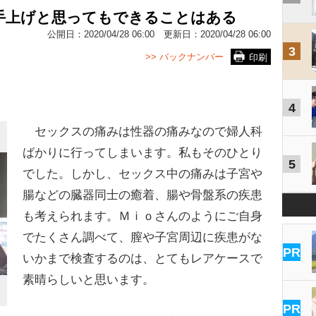
手上げと思ってもできることはある
公開日：
2020/04/28 06:00
更新日：
2020/04/28 06:00
3
>> バックナンバー
印刷
4
セックスの痛みは性器の痛みなので婦人科
ばかりに行ってしまいます。私もそのひとり
5
でした。しかし、セックス中の痛みは子宮や
腸などの臓器同士の癒着、腸や骨盤系の疾患
も考えられます。Ｍｉｏさんのようにご自身
でたくさん調べて、膣や子宮周辺に疾患がな
PR
いかまで検査するのは、とてもレアケースで
素晴らしいと思います。
PR