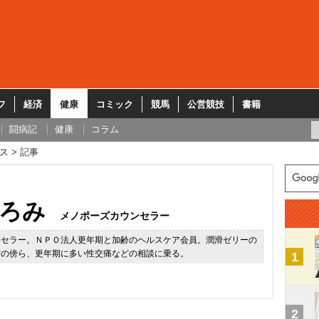
フ
経済
健康
コミック
競馬
公営競技
書籍
闘病記
健康
コラム
ス
記事
ろみ
メノポーズカウンセラー
ンセラー。ＮＰＯ法人更年期と加齢のヘルスケア会員。潤滑ゼリーの
営の傍ら、更年期に多い性交痛などの相談に乗る。
1
2