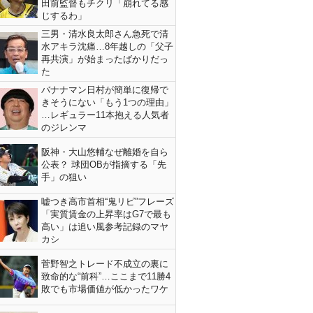
田前監督もチクリ「崩れてる感
じするわ」
三男・清水良太郎さん急死で清
水アキラ沈痛…8年越しの「父子
再共演」が始まったばかりだっ
た
バナナマン日村が簡単に復帰で
きそうにない「もう1つの理由」
…レギュラー11本抱える人気者
のジレンマ
阪神・大山悠輔なぜ離婚を自ら
公表？ 球団OBが指摘する「先
手」の狙い
嘘つき高市首相“鬼リピ”フレーズ
「実質賃金の上昇率はG7で最も
高い」は追い風参考記録のマヤ
カシ
菅野智之トレード不成立の裏に
致命的な“前科”…ここまで11勝4
敗でも市場価値が低かったワケ