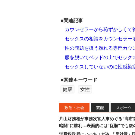
■関連記事
カウンセラーから恥ずかしくて
セックスの相談をカウンセラー
性の問題を扱う頼れる専門カウ
服を脱いてベッドの上でセック
セックスしていないのに性感染
■関連キーワード
健康
女性
政治・社会
芸能
スポーツ
片山財務相が事務次官人事めぐる“高市
暗闘”に勝利…表面的には“従順”でも腹
消費税政局にいっちょがみ 「反対派」