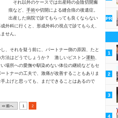
それ以外のケースでは出産時の会陰切開瘢
痕など、
手術
や切開による縫合痕の後遺症。
出産した病院で診てもらっても良くならない
PR
形成外科に行くと、形成外科の視点で診てもらえ、
れません。
し、それを疑う前に、パートナー側の原因、たと
1
の方法はどうでしょうか？ 激しいピストン
運動
、
ない場所への愛撫や馴染めない体位の継続などもセ
パートナーの工夫で、激痛が改善することもありま
2
お手上げと思っても、まだできることはあるので
3
前へ
1
2
<<
4