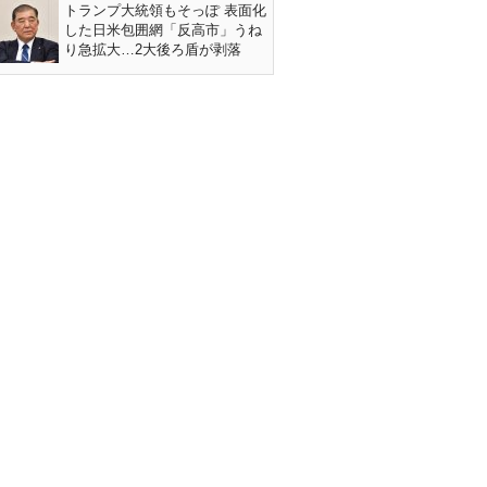
トランプ大統領もそっぽ 表面化
した日米包囲網「反高市」うね
り急拡大…2大後ろ盾が剥落