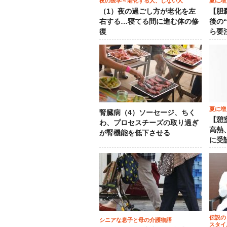
夜の医学～老化する人、しない人
夏に増
（1）夜の過ごし方が老化を左
【胆
右する…寝てる間に進む体の修
後の
復
ら要
夏に増
腎臓病（4）ソーセージ、ちく
【憩
わ、プロセスチーズの取り過ぎ
高熱
が腎機能を低下させる
に受
伝説の
シニアな息子と母の介護物語
スタイ