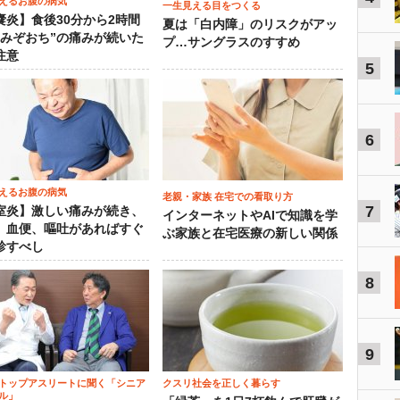
えるお腹の病気
一生見える目をつくる
嚢炎】食後30分から2時間
夏は「白内障」のリスクがアッ
“みぞおち”の痛みが続いた
プ…サングラスのすすめ
注意
5
6
えるお腹の病気
老親・家族 在宅での看取り方
7
室炎】激しい痛みが続き、
インターネットやAIで知識を学
、血便、嘔吐があればすぐ
ぶ家族と在宅医療の新しい関係
診すべし
8
9
トップアスリートに聞く「シニア
クスリ社会を正しく暮らす
ル」