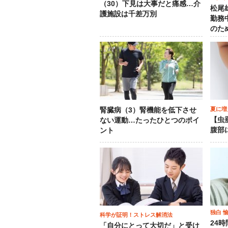
（30）下見は大事だと痛感…介
松尾
護施設は千差万別
勤務
のた
夏に増
腎臓病（3）腎機能を低下させ
【虫
ない運動…たったひとつのポイ
腹部
ント
独白 
科学が証明！ストレス解消法
24
「自分にとって大切だ」と受け