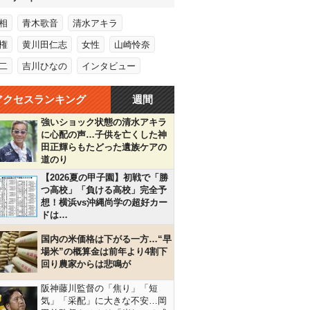
相
青木歌音
清水アキラ
権
黄川田仁志
女性
山崎怜奈
二
吉川ひなの
インタビュー
アクセスランキング
週間
強いショック状態の清水アキラ
に心配の声…子供を亡くした神
田正輝らもたどった遺族ケアの
道のり
【2026夏の甲子園】初戦で「勝
つ高校」「負ける高校」完全予
想！横浜vs沖縄尚学の超好カー
ドは…
国内の米価格は下がる一方…“早
場米”の概算金は前年より4割下
回り農家からは悲鳴が
阪神藤川監督の「焦り」「短
気」「采配」に大きな不安…岡