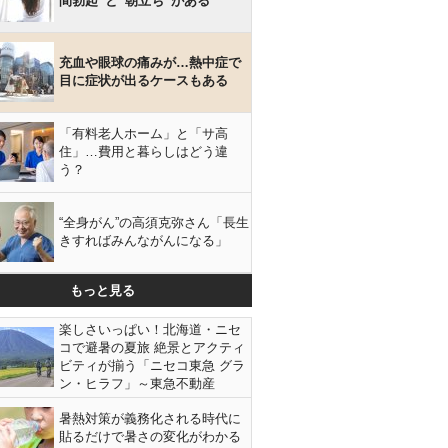
間勃起”と“朝立ち”がある
充血や眼球の痛みが…熱中症で
目に症状が出るケースもある
「有料老人ホーム」と「サ高
住」…費用と暮らしはどう違
う？
“全身がん”の高須克弥さん「長生
きすればみんながんになる」
もっと見る
楽しさいっぱい！北海道・ニセ
コで避暑の夏旅 絶景とアクティ
ビティが揃う「ニセコ東急 グラ
ン・ヒラフ」～東急不動産
暑熱対策が義務化される時代に
貼るだけで暑さの変化がわかる