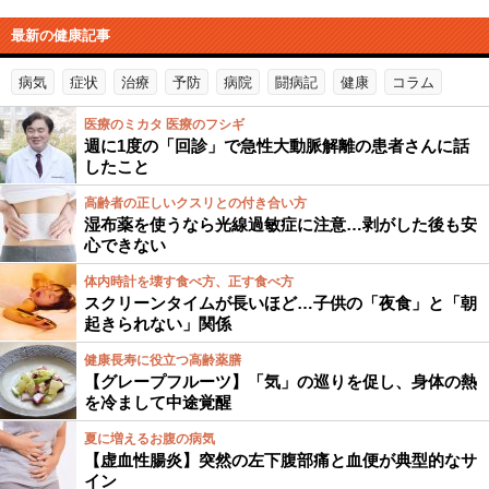
最新の健康記事
病気
症状
治療
予防
病院
闘病記
健康
コラム
医療のミカタ 医療のフシギ
週に1度の「回診」で急性大動脈解離の患者さんに話
したこと
高齢者の正しいクスリとの付き合い方
湿布薬を使うなら光線過敏症に注意…剥がした後も安
心できない
体内時計を壊す食べ方、正す食べ方
スクリーンタイムが長いほど…子供の「夜食」と「朝
起きられない」関係
健康長寿に役立つ高齢薬膳
【グレープフルーツ】「気」の巡りを促し、身体の熱
を冷まして中途覚醒
夏に増えるお腹の病気
【虚血性腸炎】突然の左下腹部痛と血便が典型的なサ
イン