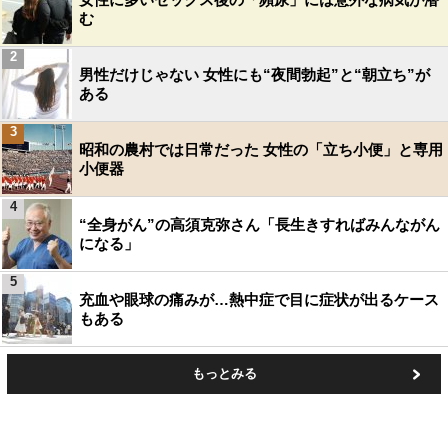
む
2
男性だけじゃない 女性にも“夜間勃起”と“朝立ち”が
ある
3
昭和の農村では日常だった 女性の「立ち小便」と専用
小便器
4
“全身がん”の高須克弥さん「長生きすればみんながん
になる」
5
充血や眼球の痛みが…熱中症で目に症状が出るケース
もある
もっとみる