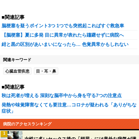
■関連記事
脳梗塞を疑うポイント3つ 1つでも突然起こればすぐ救急車
【脳梗塞】夏に多発 目に異常が表れたら躊躇せずに病院へ
紺と黒の区別があいまいになったら… 色覚異常かもしれない
関連キーワード
心臓血管疾患
目・耳・鼻
■関連記事
秋は死者が増える 深刻な脳卒中から身を守る7つの注意点
発熱や味覚障害なくても要注意…コロナが疑われる「ありがちな
症状」
病院のアクセスランキング
1
女性に多いセックス後の「頻尿」には意外な病気が潜