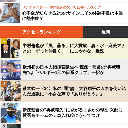
リングドクター・仲間医師のズバリ回答ヘルスケア
心不全が知らせる2つのサイン…その体調不良は本当
に熱中症？
アクセスランキング
週間
1
中村倫也が「風、薫る」に大貢献…妻・水卜麻美アナ
との「ずっと仲良く」「にこやかな」近況
2
欧州初の日本人指揮官誕生へ 森保一監督の“再就職
先”は「ベルギー1部の日系クラブ」一択か
3
萩本欽一〈34〉私の“運”論 大谷翔平のカネを使い込
んだ通訳に「小さな声で『ありがとう』」
4
新庄監督の“再就職先”に挙がるまさかの球団 采配に
賛否もチームのテコ入れ役にうってつけ
5