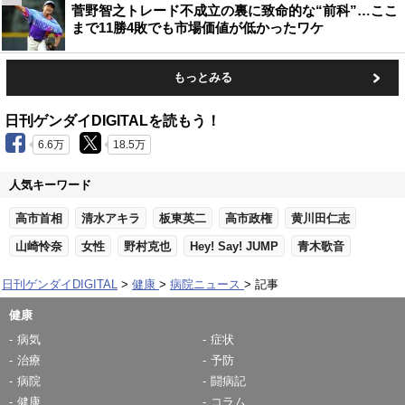
菅野智之トレード不成立の裏に致命的な“前科”…ここ
まで11勝4敗でも市場価値が低かったワケ
もっとみる
日刊ゲンダイDIGITALを読もう！
6.6万
18.5万
人気キーワード
高市首相
清水アキラ
板東英二
高市政権
黄川田仁志
山崎怜奈
女性
野村克也
Hey! Say! JUMP
青木歌音
日刊ゲンダイDIGITAL
健康
病院ニュース
記事
健康
病気
症状
治療
予防
病院
闘病記
健康
コラム