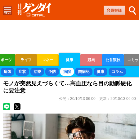
スポーツ
ライフ
マネー
健康
競馬
公営競技
コミッ
ボートレース
競輪
オートレース
病気
症状
治療
予防
病院
闘病記
健康
コラム
モノが突然見えづらくて…高血圧なら目の動脈硬化
に要注意
公開：
20/10/13 06:00
更新：
20/10/13 06:00