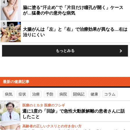
4
脇に塗る“汗止め”で「片目だけ瞳孔が開く」ケース
が…猛暑の中の意外な病気
5
大腸がんは「左」と「右」で治療効果が異なる…右は
治りにくい
もっとみる
最新の健康記事
病気
症状
治療
予防
病院
闘病記
健康
コラム
医療のミカタ 医療のフシギ
週に1度の「回診」で急性大動脈解離の患者さんに話
したこと
高齢者の正しいクスリとの付き合い方