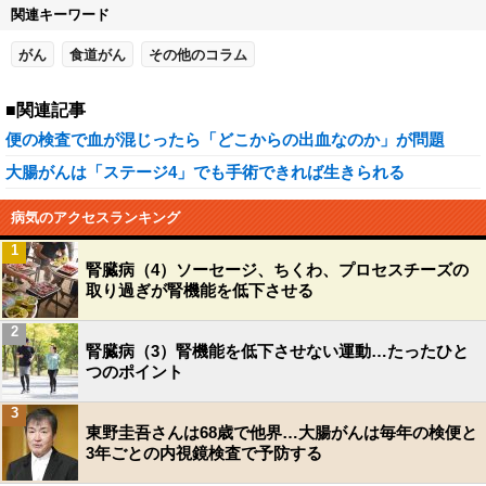
関連キーワード
がん
食道がん
その他のコラム
■関連記事
便の検査で血が混じったら「どこからの出血なのか」が問題
大腸がんは「ステージ4」でも手術できれば生きられる
病気のアクセスランキング
1
腎臓病（4）ソーセージ、ちくわ、プロセスチーズの
取り過ぎが腎機能を低下させる
2
腎臓病（3）腎機能を低下させない運動…たったひと
つのポイント
3
東野圭吾さんは68歳で他界…大腸がんは毎年の検便と
3年ごとの内視鏡検査で予防する