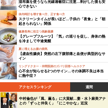
湿布薬を使うなら光線過敏症に注意…剥がした後も安
心できない
体内時計を壊す食べ方、正す食べ方
スクリーンタイムが長いほど…子供の「夜食」と「朝
起きられない」関係
健康長寿に役立つ高齢薬膳
【グレープフルーツ】「気」の巡りを促し、身体の熱
を冷まして中途覚醒
夏に増えるお腹の病気
【虚血性腸炎】突然の左下腹部痛と血便が典型的なサ
イン
リングドクター・仲間医師のズバリ回答ヘルスケア
心不全が知らせる2つのサイン…その体調不良は本当
に熱中症？
アクセスランキング
週間
1
中村倫也が「風、薫る」に大貢献…妻・水卜麻美アナ
との「ずっと仲良く」「にこやかな」近況