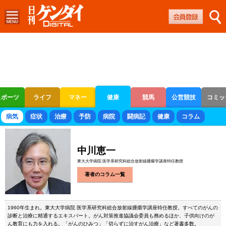
スポーツ
ライフ
マネー
健康
競馬
公営競技
コミッ
ボートレース
競輪
オートレース
病気
症状
治療
予防
病院
闘病記
健康
コラム
中川恵一
東大大学病院 医学系研究科総合放射線腫瘍学講座特任教授
著者のコラム一覧
1960年生まれ。東大大学病院 医学系研究科総合放射線腫瘍学講座特任教授。すべてのがんの
診断と治療に精通するエキスパート。がん対策推進協議会委員も務めるほか、子供向けのが
ん教育にも力を入れる。「がんのひみつ」「切らずに治すがん治療」など著書多数。