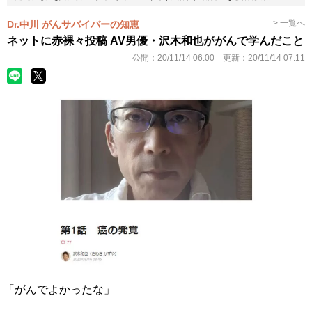
> 一覧へ
Dr.中川 がんサバイバーの知恵
ネットに赤裸々投稿 AV男優・沢木和也ががんで学んだこと
公開：
20/11/14 06:00
更新：
20/11/14 07:11
「がんでよかったな」