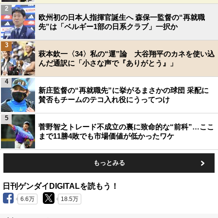
2
欧州初の日本人指揮官誕生へ 森保一監督の“再就職
先”は「ベルギー1部の日系クラブ」一択か
3
萩本欽一〈34〉私の“運”論 大谷翔平のカネを使い込
んだ通訳に「小さな声で『ありがとう』」
4
新庄監督の“再就職先”に挙がるまさかの球団 采配に
賛否もチームのテコ入れ役にうってつけ
5
菅野智之トレード不成立の裏に致命的な“前科”…ここ
まで11勝4敗でも市場価値が低かったワケ
もっとみる
日刊ゲンダイDIGITALを読もう！
6.6万
18.5万