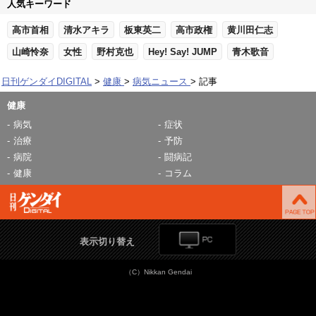
人気キーワード
高市首相
清水アキラ
板東英二
高市政権
黄川田仁志
山崎怜奈
女性
野村克也
Hey! Say! JUMP
青木歌音
日刊ゲンダイDIGITAL
健康
病気ニュース
記事
健康
病気
症状
治療
予防
病院
闘病記
健康
コラム
表示切り替え
（C）Nikkan Gendai