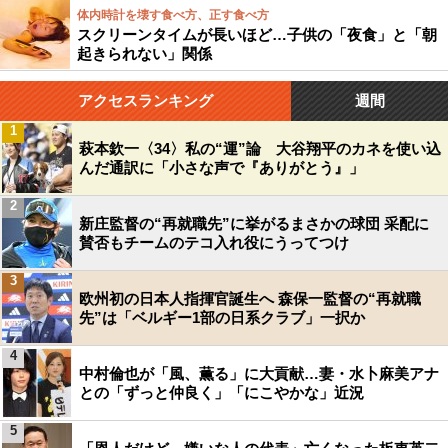
体内時計を壊す食べ方、正す食べ方
スクリーンタイムが長いほど…子供の「夜食」と「朝
起きられない」関係
アクセスランキング
週間
1
萩本欽一〈34〉私の“運”論 大谷翔平のカネを使い込
んだ通訳に「小さな声で『ありがとう』」
2
新庄監督の“再就職先”に挙がるまさかの球団 采配に
賛否もチームのテコ入れ役にうってつけ
3
欧州初の日本人指揮官誕生へ 森保一監督の“再就職
先”は「ベルギー1部の日系クラブ」一択か
4
中村倫也が「風、薫る」に大貢献…妻・水卜麻美アナ
との「ずっと仲良く」「にこやかな」近況
5