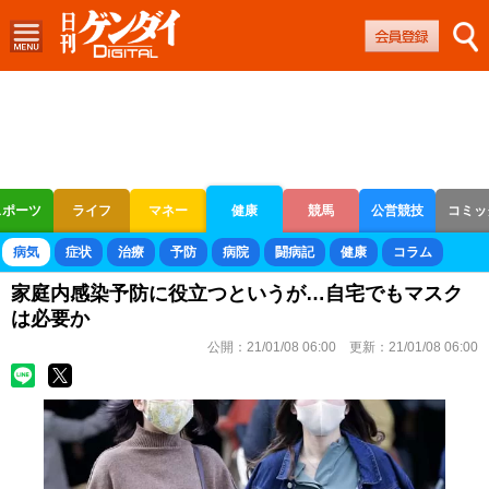
スポーツ
ライフ
マネー
健康
競馬
公営競技
コミッ
ボートレース
競輪
オートレース
病気
症状
治療
予防
病院
闘病記
健康
コラム
家庭内感染予防に役立つというが…自宅でもマスク
は必要か
公開：
21/01/08 06:00
更新：
21/01/08 06:00