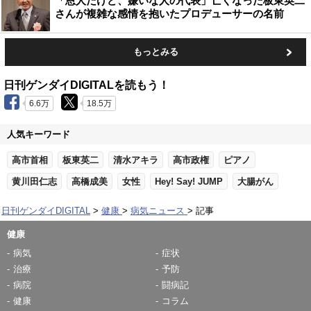
「恩人だけど、嫌いな人の代表」亡くなった板東英二
さんが複雑な感情を抱いたプロデューサーの名前
もっとみる
日刊ゲンダイDIGITALを読もう！
6.6万
18.5万
人気キーワード
高市首相
板東英二
清水アキラ
高市政権
ピアノ
黄川田仁志
高橋成美
女性
Hey! Say! JUMP
大腸がん
日刊ゲンダイDIGITAL
健康
病気ニュース
記事
健康
病気
症状
治療
予防
病院
闘病記
健康
コラム