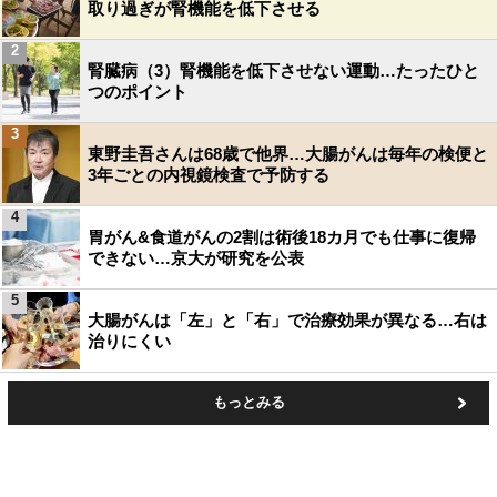
取り過ぎが腎機能を低下させる
2
腎臓病（3）腎機能を低下させない運動…たったひと
つのポイント
3
東野圭吾さんは68歳で他界…大腸がんは毎年の検便と
3年ごとの内視鏡検査で予防する
4
胃がん&食道がんの2割は術後18カ月でも仕事に復帰
できない…京大が研究を公表
5
大腸がんは「左」と「右」で治療効果が異なる…右は
治りにくい
もっとみる