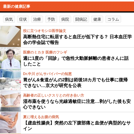
最新の健康記事
病気
症状
治療
予防
病院
闘病記
健康
コラム
役に立つオモシロ医学論文
高断熱住宅に転居すると血圧が低下する？ 日本血圧学
会の学会誌で報告
医療のミカタ 医療のフシギ
週に1度の「回診」で急性大動脈解離の患者さんに話
したこと
Dr.中川 がんサバイバーの知恵
胃がん&食道がんの2割は術後18カ月でも仕事に復帰
できない…京大が研究を公表
高齢者の正しいクスリとの付き合い方
湿布薬を使うなら光線過敏症に注意…剥がした後も安
心できない
夏に増えるお腹の病気
【虚血性腸炎】突然の左下腹部痛と血便が典型的なサ
イン