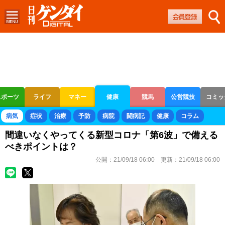
スポーツ
ライフ
マネー
健康
競馬
公営競技
コミッ
ボートレース
競輪
オートレース
病気
症状
治療
予防
病院
闘病記
健康
コラム
間違いなくやってくる新型コロナ「第6波」で備える
べきポイントは？
公開：
21/09/18 06:00
更新：
21/09/18 06:00