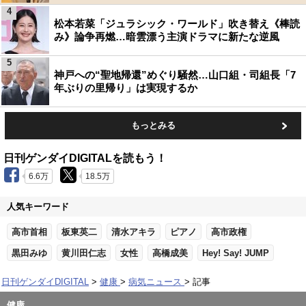
4
松本若菜「ジュラシック・ワールド」吹き替え《棒読
み》論争再燃…暗雲漂う主演ドラマに新たな逆風
5
神戸への“聖地帰還”めぐり騒然…山口組・司組長「7
年ぶりの里帰り」は実現するか
もっとみる
日刊ゲンダイDIGITALを読もう！
6.6万
18.5万
人気キーワード
高市首相
板東英二
清水アキラ
ピアノ
高市政権
黒田みゆ
黄川田仁志
女性
高橋成美
Hey! Say! JUMP
日刊ゲンダイDIGITAL
健康
病気ニュース
記事
健康