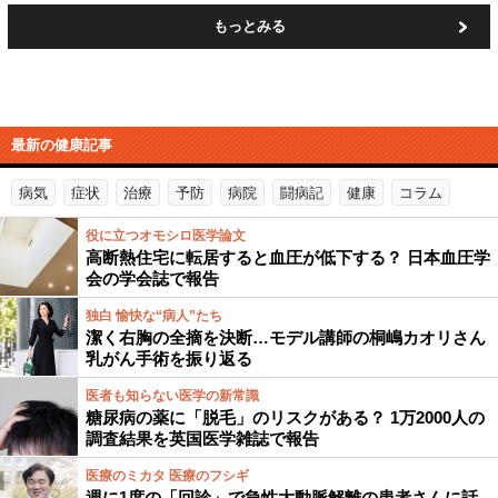
もっとみる
最新の健康記事
病気
症状
治療
予防
病院
闘病記
健康
コラム
役に立つオモシロ医学論文
高断熱住宅に転居すると血圧が低下する？ 日本血圧学
会の学会誌で報告
独白 愉快な“病人”たち
潔く右胸の全摘を決断…モデル講師の桐嶋カオリさん
乳がん手術を振り返る
医者も知らない医学の新常識
糖尿病の薬に「脱毛」のリスクがある？ 1万2000人の
調査結果を英国医学雑誌で報告
医療のミカタ 医療のフシギ
週に1度の「回診」で急性大動脈解離の患者さんに話