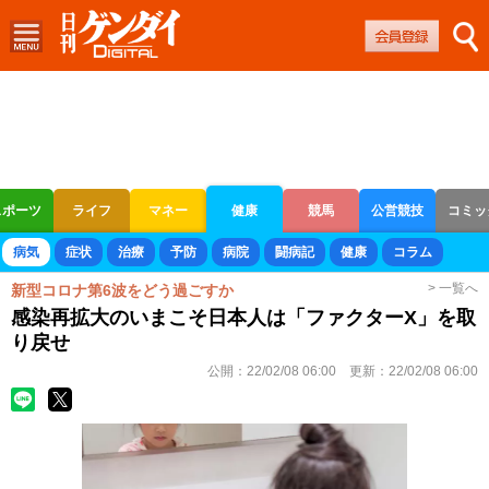
スポーツ
ライフ
マネー
健康
競馬
公営競技
コミッ
ボートレース
競輪
オートレース
病気
症状
治療
予防
病院
闘病記
健康
コラム
> 一覧へ
新型コロナ第6波をどう過ごすか
感染再拡大のいまこそ日本人は「ファクターX」を取
り戻せ
公開：
22/02/08 06:00
更新：
22/02/08 06:00