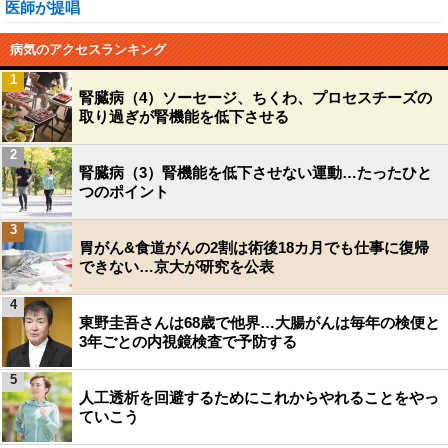
医師が提唱
病気のアクセスランキング
1
腎臓病（4）ソーセージ、ちくわ、プロセスチーズの
取り過ぎが腎機能を低下させる
2
腎臓病（3）腎機能を低下させない運動…たったひと
つのポイント
3
胃がん&食道がんの2割は術後18カ月でも仕事に復帰
できない…京大が研究を公表
4
東野圭吾さんは68歳で他界…大腸がんは毎年の検便と
3年ごとの内視鏡検査で予防する
5
人工透析を回避するためにこれからやれることをやっ
ていこう