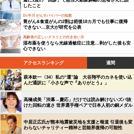
したこと
Dr.中川 がんサバイバーの知恵
胃がん&食道がんの2割は術後18カ月でも仕事に復帰
できない…京大が研究を公表
高齢者の正しいクスリとの付き合い方
湿布薬を使うなら光線過敏症に注意…剥がした後も安
心できない
アクセスランキング
週間
1
萩本欽一〈34〉私の“運”論 大谷翔平のカネを使い込
んだ通訳に「小さな声で『ありがとう』」
2
高橋成美「渋幕→慶応」だけでは読み解けないズバ抜
けた回転の速さ 世界選手権ペアで日本人初の銅メダル
3
中居正広氏が熊本地震被災地を支援と報道 引退後も変
わらないチャリティー精神と芸能界復帰の可能性