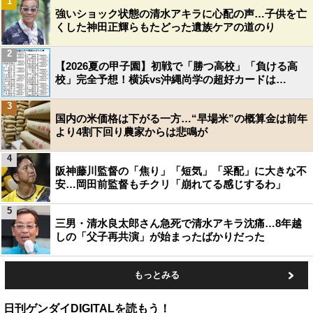
1
強いショック状態の清水アキラに心配の声…子供を亡
くした神田正輝らもたどった遺族ケアの道のり
2
【2026夏の甲子園】初戦で「勝つ高校」「負ける高
校」完全予想！横浜vs沖縄尚学の超好カードは…
3
国内の米価格は下がる一方…“早場米”の概算金は前年
より4割下回り農家からは悲鳴が
4
阪神藤川監督の「焦り」「短気」「采配」に大きな不
安…岡田前監督もチクリ「崩れてる感じするわ」
5
三男・清水良太郎さん急死で清水アキラ沈痛…8年越
しの「父子再共演」が始まったばかりだった
もっとみる
日刊ゲンダイDIGITALを読もう！