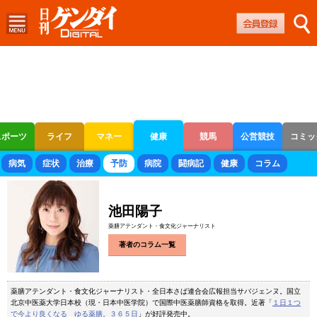
スポーツ
ライフ
マネー
健康
競馬
公営競技
コミッ
ボートレース
競輪
オートレース
病気
症状
治療
予防
病院
闘病記
健康
コラム
池田陽子
薬膳アテンダント・食文化ジャーナリスト
著者のコラム一覧
薬膳アテンダント・食文化ジャーナリスト・全日本さば連合会広報担当サバジェンヌ。国立
北京中医薬大学日本校（現・日本中医学院）で国際中医薬膳師資格を取得。近著「
１日１つ
で今より良くなる ゆる薬膳。３６５日
」が好評発売中。