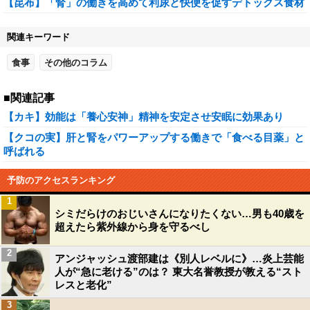
【昆布】「腎」の働きを高めて利尿と快便を促すデトックス食材
関連キーワード
食事
その他のコラム
■関連記事
【カキ】効能は「養心安神」精神を安定させ安眠に効果あり
【クコの実】肝と腎をパワーアップする働きで「食べる目薬」と
呼ばれる
予防のアクセスランキング
1
シミだらけのおじいさんになりたくない…男も40歳を
超えたら紫外線から身を守るべし
2
アンジャッシュ渡部建は《別人レベルに》…炎上芸能
人が“急に老ける”のは？ 東大名誉教授が教える“スト
レスと老化”
3