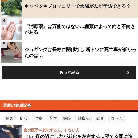
キャベツやブロッコリーで大腸がんが予防できる？
4
「消毒薬」は万能ではない…種類によって向き不向き
がある
5
ジョギングは長寿に関係なし 断トツに死亡率が低かっ
たのは…
もっとみる
最新の健康記事
病気
症状
治療
予防
病院
闘病記
健康
コラム
夜の医学～老化する人、しない人
（1）夜の過ごし方が老化を左右する…寝てる間に進