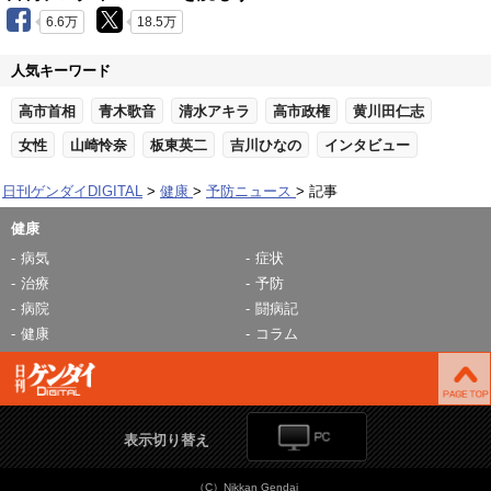
6.6万
18.5万
人気キーワード
高市首相
青木歌音
清水アキラ
高市政権
黄川田仁志
女性
山崎怜奈
板東英二
吉川ひなの
インタビュー
日刊ゲンダイDIGITAL
健康
予防ニュース
記事
健康
病気
症状
治療
予防
病院
闘病記
健康
コラム
表示切り替え
（C）Nikkan Gendai