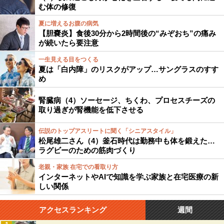
む体の修復
夏に増えるお腹の病気
【胆嚢炎】食後30分から2時間後の“みぞおち”の痛み
が続いたら要注意
一生見える目をつくる
夏は「白内障」のリスクがアップ…サングラスのすす
め
腎臓病（4）ソーセージ、ちくわ、プロセスチーズの
取り過ぎが腎機能を低下させる
伝説のトップアスリートに聞く「シニアスタイル」
松尾雄二さん（4）釜石時代は勤務中も体を鍛えた…
ラグビーのための筋肉づくり
老親・家族 在宅での看取り方
インターネットやAIで知識を学ぶ家族と在宅医療の新
しい関係
アクセスランキング
週間