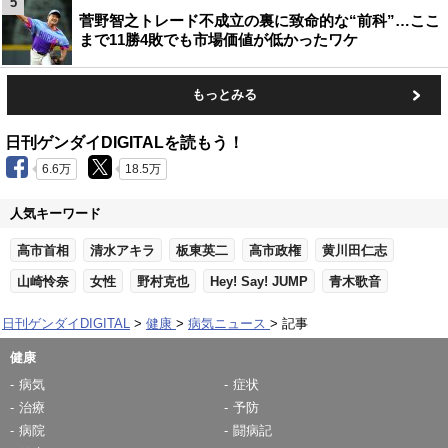
5
菅野智之トレード不成立の裏に致命的な“前科”…ここ
まで11勝4敗でも市場価値が低かったワケ
もっとみる
日刊ゲンダイDIGITALを読もう！
6.6万
18.5万
人気キーワード
高市首相
清水アキラ
板東英二
高市政権
黄川田仁志
山崎怜奈
女性
野村克也
Hey! Say! JUMP
青木歌音
日刊ゲンダイDIGITAL
健康
病気ニュース
記事
健康
病気
症状
治療
予防
病院
闘病記