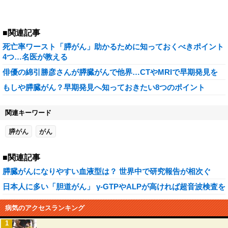
■関連記事
死亡率ワースト「膵がん」助かるために知っておくべきポイント
4つ…名医が教える
俳優の綿引勝彦さんが膵臓がんで他界…CTやMRIで早期発見を
もしや膵臓がん？早期発見へ知っておきたい8つのポイント
関連キーワード
膵がん
がん
■関連記事
膵臓がんになりやすい血液型は？ 世界中で研究報告が相次ぐ
日本人に多い「胆道がん」 γ-GTPやALPが高ければ超音波検査を
病気のアクセスランキング
1