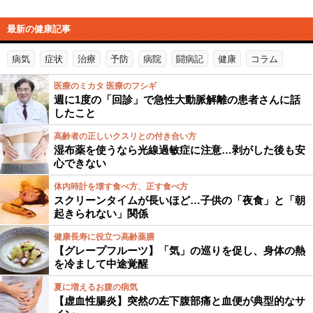
最新の健康記事
病気
症状
治療
予防
病院
闘病記
健康
コラム
医療のミカタ 医療のフシギ
週に1度の「回診」で急性大動脈解離の患者さんに話
したこと
高齢者の正しいクスリとの付き合い方
湿布薬を使うなら光線過敏症に注意…剥がした後も安
心できない
体内時計を壊す食べ方、正す食べ方
スクリーンタイムが長いほど…子供の「夜食」と「朝
起きられない」関係
健康長寿に役立つ高齢薬膳
【グレープフルーツ】「気」の巡りを促し、身体の熱
を冷まして中途覚醒
夏に増えるお腹の病気
【虚血性腸炎】突然の左下腹部痛と血便が典型的なサ