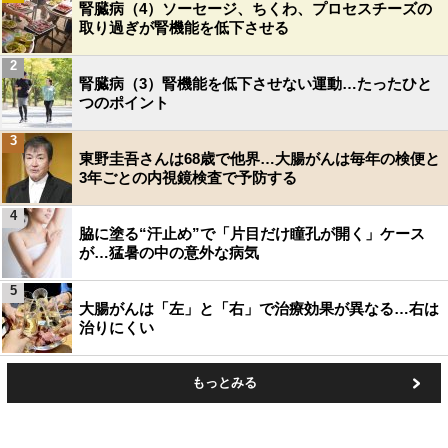
腎臓病（4）ソーセージ、ちくわ、プロセスチーズの
取り過ぎが腎機能を低下させる
2
腎臓病（3）腎機能を低下させない運動…たったひと
つのポイント
3
東野圭吾さんは68歳で他界…大腸がんは毎年の検便と
3年ごとの内視鏡検査で予防する
4
脇に塗る“汗止め”で「片目だけ瞳孔が開く」ケース
が…猛暑の中の意外な病気
5
大腸がんは「左」と「右」で治療効果が異なる…右は
治りにくい
もっとみる