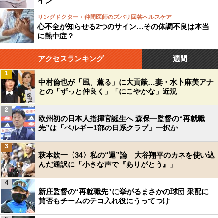
イン
リングドクター・仲間医師のズバリ回答ヘルスケア
心不全が知らせる2つのサイン…その体調不良は本当
に熱中症？
アクセスランキング
週間
1
中村倫也が「風、薫る」に大貢献…妻・水卜麻美アナ
との「ずっと仲良く」「にこやかな」近況
2
欧州初の日本人指揮官誕生へ 森保一監督の“再就職
先”は「ベルギー1部の日系クラブ」一択か
3
萩本欽一〈34〉私の“運”論 大谷翔平のカネを使い込
んだ通訳に「小さな声で『ありがとう』」
4
新庄監督の“再就職先”に挙がるまさかの球団 采配に
賛否もチームのテコ入れ役にうってつけ