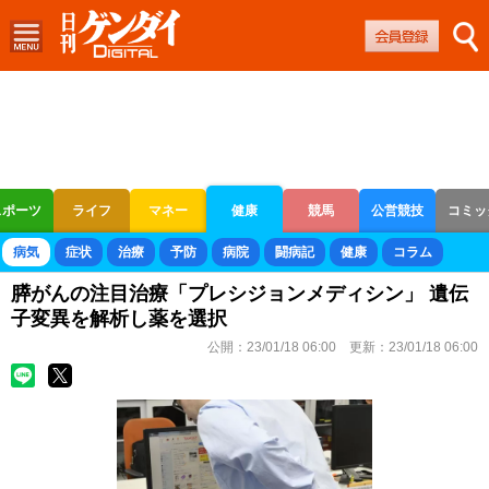
スポーツ
ライフ
マネー
健康
競馬
公営競技
コミッ
ボートレース
競輪
オートレース
病気
症状
治療
予防
病院
闘病記
健康
コラム
膵がんの注目治療「プレシジョンメディシン」 遺伝
子変異を解析し薬を選択
公開：
23/01/18 06:00
更新：
23/01/18 06:00