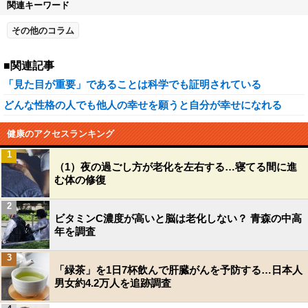
関連キーワード
その他のコラム
■関連記事
「見た目が重要」であることは科学でも証明されている
どんな性格の人でも他人の幸せを願うと自分が幸せになれる
健康のアクセスランキング
1
（1）夜の過ごし方が老化を左右する…寝てる間に進
む体の修復
2
ビタミンC濃度が高いと脳は老化しない？ 青森の中高
年を調査
3
「緑茶」を1日7杯飲んで肝臓がんを予防する…日本人
男女約4.2万人を追跡調査