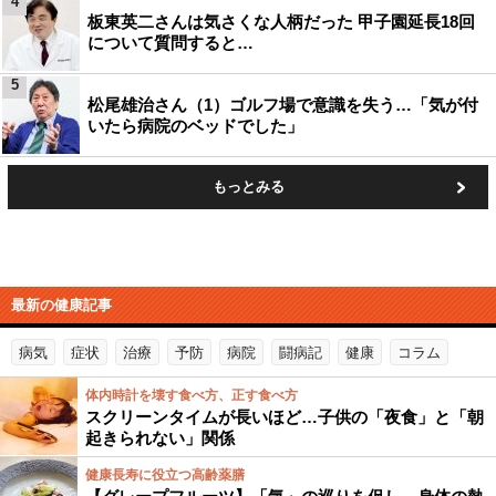
4
板東英二さんは気さくな人柄だった 甲子園延長18回
について質問すると…
5
松尾雄治さん（1）ゴルフ場で意識を失う…「気が付
いたら病院のベッドでした」
もっとみる
最新の健康記事
病気
症状
治療
予防
病院
闘病記
健康
コラム
体内時計を壊す食べ方、正す食べ方
スクリーンタイムが長いほど…子供の「夜食」と「朝
起きられない」関係
健康長寿に役立つ高齢薬膳