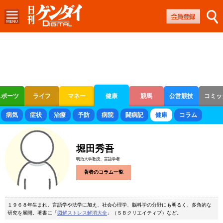
スポーツ
ライフ
マネー
健康
競馬
公営競技
コミッ
ボートレース
競輪
オートレース
病気
症状
治療
予防
病院
闘病記
健康
コラム
堀田秀吾
明治大学教授、言語学者
著者のコラム一覧
１９６８年生まれ。言語学や法学に加え、社会心理学、脳科学の分野にも明るく、多角的な
研究を展開。著書に「
図解ストレス解消大全
」（ＳＢクリエイティブ）など。