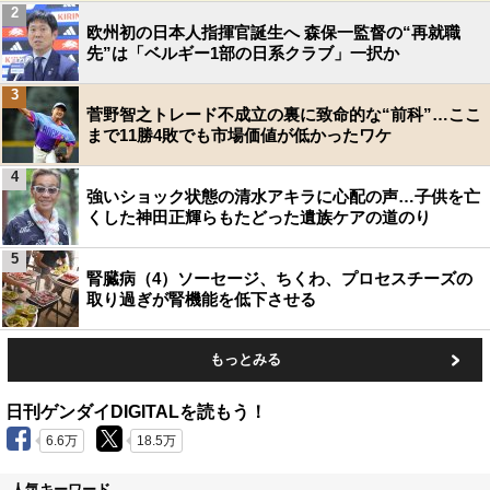
2
欧州初の日本人指揮官誕生へ 森保一監督の“再就職
先”は「ベルギー1部の日系クラブ」一択か
3
菅野智之トレード不成立の裏に致命的な“前科”…ここ
まで11勝4敗でも市場価値が低かったワケ
4
強いショック状態の清水アキラに心配の声…子供を亡
くした神田正輝らもたどった遺族ケアの道のり
5
腎臓病（4）ソーセージ、ちくわ、プロセスチーズの
取り過ぎが腎機能を低下させる
もっとみる
日刊ゲンダイDIGITALを読もう！
6.6万
18.5万
人気キーワード