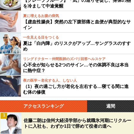
【グレープフルーツ】「気」の巡りを促し、身体の熱
を冷まして中途覚醒
夏に増えるお腹の病気
【虚血性腸炎】突然の左下腹部痛と血便が典型的なサ
イン
一生見える目をつくる
夏は「白内障」のリスクがアップ…サングラスのすす
め
リングドクター・仲間医師のズバリ回答ヘルスケア
心不全が知らせる2つのサイン…その体調不良は本当
に熱中症？
夜の医学～老化する人、しない人
（1）夜の過ごし方が老化を左右する…寝てる間に進
む体の修復
アクセスランキング
週間
1
佐藤二朗は信州大経済学部から就職氷河期にリクルー
トに入社も、わずか1日で辞めて役者の道へ