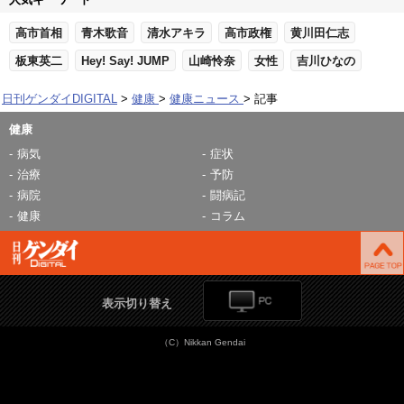
高市首相
青木歌音
清水アキラ
高市政権
黄川田仁志
板東英二
Hey! Say! JUMP
山崎怜奈
女性
吉川ひなの
日刊ゲンダイDIGITAL
健康
健康ニュース
記事
健康
病気
症状
治療
予防
病院
闘病記
健康
コラム
表示切り替え
（C）Nikkan Gendai