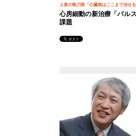
上皇の執刀医「心臓病はここまで治せる
心房細動の新治療「パル
課題