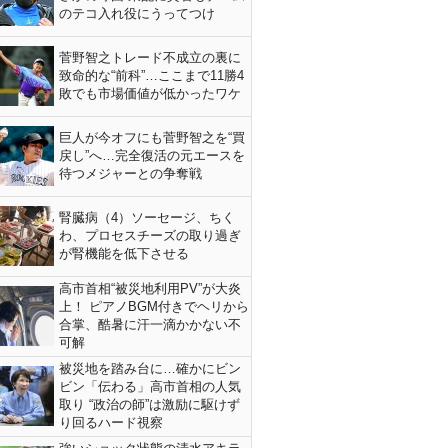
のテコ入れ役にうってつけ
菅野智之トレード不成立の裏に
致命的な“前科”…ここまで11勝4
敗でも市場価値が低かったワケ
巨人が今オフにも菅野智之を“買
戻し”へ…完全復活の元エースを
待つメジャーとの争奪戦
腎臓病（4）ソーセージ、ちく
わ、プロセスチーズの取り過ぎ
が腎機能を低下させる
高市首相“被災地利用PV”が大炎
上！ ピアノBGM付きでヘリから
合掌、酷暑に汗一滴かかない不
可解
被災地を踏み台に…確かにビン
ビン「伝わる」高市首相の人気
取り “政治の師”は激励に駆けず
り回るハード視察