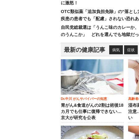
に激怒！
OTC類似薬「追加負担免除」の“落とし
疾患の患者でも「配慮」されない恐れあ
自民党総裁選は「うんこ味のカレーか、
のうんこか」 どれを選んでも地獄だっ
最新の健康記事
病気
症状
Dr.中川 がんサバイバーの知恵
高齢者
胃がん&食道がんの2割は術後18
湿布
カ月でも仕事に復帰できない…
注意
京大が研究を公表
い