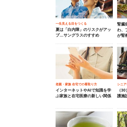
一生見える目をつくる
腎臓
夏は「白内障」のリスクがアッ
わ、
プ…サングラスのすすめ
が腎
老親・家族 在宅での看取り方
シニア
インターネットやAIで知識を学
（3
ぶ家族と在宅医療の新しい関係
護施