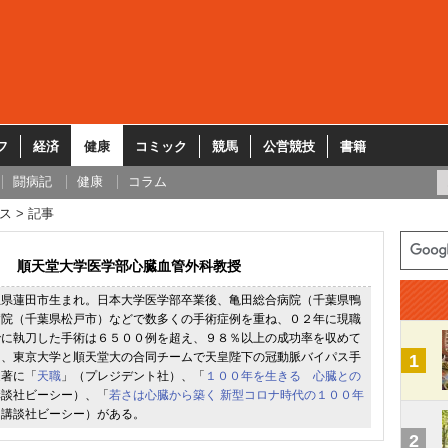
フ
経済
健康
コミック
競馬
公営競技
書籍
闘病記
健康
コラム
ス
記事
順天堂大学医学部心臓血管外科教授
玉県蓮田市生まれ。日本大学医学部卒業後、亀田総合病院（千葉県鴨
病院（千葉県松戸市）などで数多くの手術症例を重ね、０２年に現職
でに執刀した手術は６５００例を超え、９８％以上の成功率を収めて
月、東京大学と順天堂大の合同チームで天皇陛下の冠動脈バイパス手
1
近著に「
天職
」（プレジデント社）、「
１００年を生きる 心臓との
講談社ビーシー）、「
若さは心臓から築く 新型コロナ時代の１００年
（講談社ビーシー）がある。
2