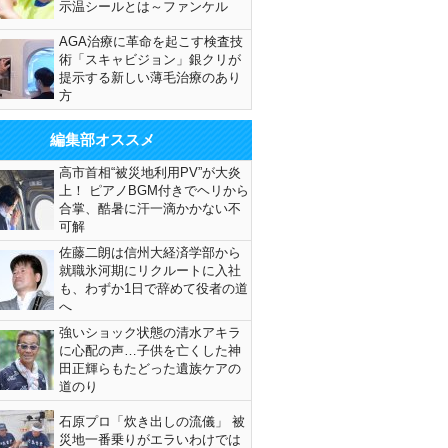
示温シールとは～ファンケル
AGA治療に革命を起こす検査技
術「スキャビジョン」銀クリが
提示する新しい薄毛治療のあり
方
編集部オススメ
高市首相“被災地利用PV”が大炎
上！ ピアノBGM付きでヘリから
合掌、酷暑に汗一滴かかない不
可解
佐藤二朗は信州大経済学部から
就職氷河期にリクルートに入社
も、わずか1日で辞めて役者の道
へ
強いショック状態の清水アキラ
に心配の声…子供を亡くした神
田正輝らもたどった遺族ケアの
道のり
石原プロ「炊き出しの流儀」 被
災地一番乗りがエラいわけでは