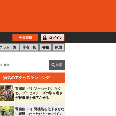
会員登録
ログイン
コラム一覧
著者一覧
書籍
紙面
病気のアクセスランキング
腎臓病（4）ソーセージ、ちく
わ、プロセスチーズの取り過ぎ
が腎機能を低下させる
腎臓病（3）腎機能を低下させな
い運動…たったひとつのポイン