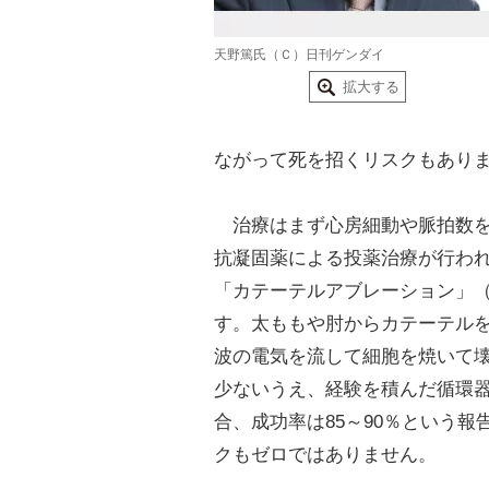
天野篤氏（Ｃ）日刊ゲンダイ
拡大する
ながって死を招くリスクもあり
治療はまず心房細動や脈拍数を
抗凝固薬による投薬治療が行わ
「カテーテルアブレーション」
す。太ももや肘からカテーテル
波の電気を流して細胞を焼いて
少ないうえ、経験を積んだ循環
合、成功率は85～90％という
クもゼロではありません。