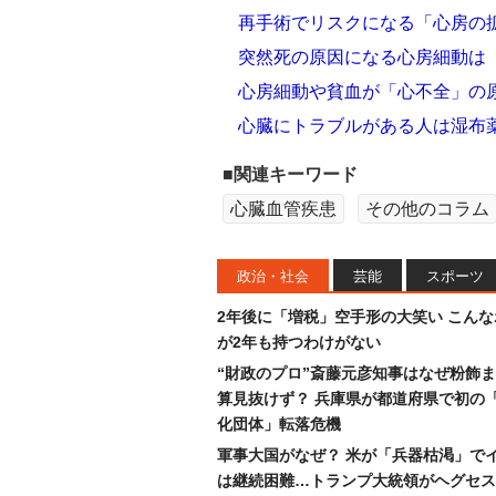
再手術でリスクになる「心房の
突然死の原因になる心房細動は
心房細動や貧血が「心不全」の
心臓にトラブルがある人は湿布
■関連キーワード
心臓血管疾患
その他のコラム
政治・社会
芸能
スポーツ
2年後に「増税」空手形の大笑い こん
が2年も持つわけがない
“財政のプロ”斎藤元彦知事はなぜ粉飾
算見抜けず？ 兵庫県が都道府県で初の
化団体」転落危機
軍事大国がなぜ？ 米が「兵器枯渇」で
は継続困難…トランプ大統領がヘグセス