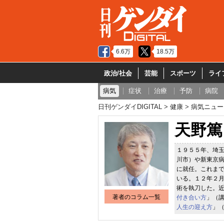
6.6万
18.5万
政治/社会
芸能
スポーツ
ライ
病気
症状
治療
予防
病院
日刊ゲンダイDIGITAL
健康
病気ニュー
天野篤
１９５５年、埼
川市）や新東京
に就任。これま
いる。１２年２
術を執刀した。
著者のコラム一覧
付き合い方
」（
人生の迎え方
」