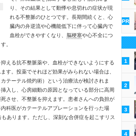
り、その結果として動悸や息切れの症状が現
れる不整脈のひとつです。長期間続くと、心
PR
臓内の弁逆流や心機能低下に伴って心臓内で
血栓ができやすくなり、
脳梗塞
や心不全につ
ます。
1
抑える抗不整脈薬や、血栓ができないようにする
れます。投薬でそれほど効果がみられない場合は、
（カテーテル焼灼術）という治療法が検討されま
2
を挿入し、心房細動の原因となっている部分に高周
壊死させ、不整脈を抑えます。患者さんへの負担が
器内科医がカテーテルアブレーションを行った場
3
報告もあります。ただし、深刻な合併症を起こすリス
4