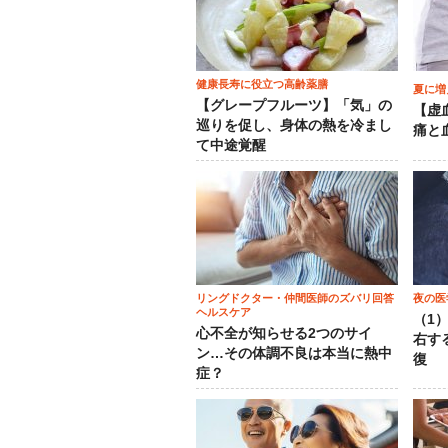
健康長寿に役立つ高齢薬膳
夏に増
【グレープフルーツ】「気」の
【虚
巡りを促し、身体の熱を冷まし
痛と
て中途覚醒
リングドクター・仲間医師のズバリ回答
夜の医
ヘルスケア
（1
心不全が知らせる2つのサイ
右す
ン…その体調不良は本当に熱中
復
症？