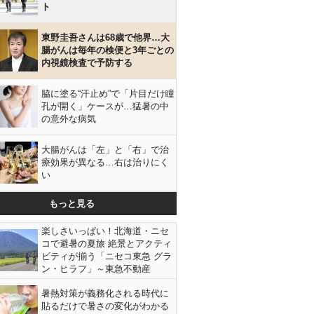
ト
東野圭吾さんは68歳で他界…大
腸がんは毎年の検便と3年ごとの
内視鏡検査で予防する
脇に塗る“汗止め”で「片目だけ瞳
孔が開く」ケースが…猛暑の中
の意外な病気
大腸がんは「左」と「右」で治
療効果が異なる…右は治りにく
い
もっと見る
楽しさいっぱい！北海道・ニセ
コで避暑の夏旅 絶景とアクティ
ビティが揃う「ニセコ東急 グラ
ン・ヒラフ」～東急不動産
暑熱対策が義務化される時代に
貼るだけで暑さの変化がわかる