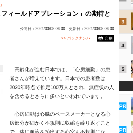
」
スフィールドアブレーション」の期待と
3
公開日：
2024/03/08 06:00
更新日：
2024/03/08 06:00
>> バックナンバー
印刷
4
5
高齢化が進む日本では、「心房細動」の患
者さんが増えています。日本での患者数は
2020年時点で推定100万人とされ、無症状の人
を含めるとさらに多いといわれています。
PR
心房細動は心臓のペースメーカーとなる心
房部分が細かく不規則に収縮を繰り返すこと
PR
で、体に血液を拍出する心室も不規則にな