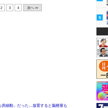
2
3
4
次へ
>>
5
心房細動」だった…放置すると脳梗塞も