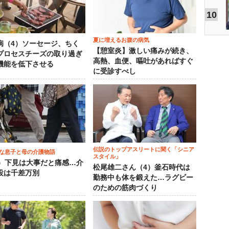
10
夏に増えるお腹の病気
病（4）ソーセージ、ちく
【憩室炎】激しい痛みが続き、
プロセスチーズの取り過ぎ
高熱、血便、嘔吐があればすぐ
機能を低下させる
に受診すべし
伝説のトップアスリートに聞く「シニア
な息子と母の介護物語
スタイル」
0）下見は大事だと痛感…介
松尾雄二さん（4）釜石時代は
設は千差万別
勤務中も体を鍛えた…ラグビー
のための筋肉づくり