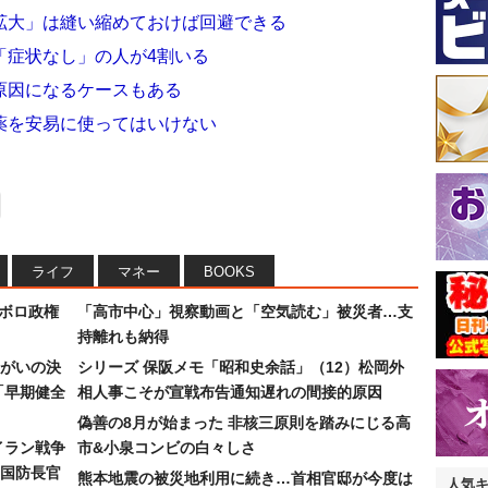
拡大」は縫い縮めておけば回避できる
「症状なし」の人が4割いる
原因になるケースもある
薬を安易に使ってはいけない
ライフ
マネー
BOOKS
なボロ政権
「高市中心」視察動画と「空気読む」被災者…支
持離れも納得
まがいの決
シリーズ 保阪メモ「昭和史余話」（12）松岡外
「早期健全
相人事こそが宣戦布告通知遅れの間接的原因
偽善の8月が始まった 非核三原則を踏みにじる高
イラン戦争
市&小泉コンビの白々しさ
国防長官
熊本地震の被災地利用に続き…首相官邸が今度は
人気