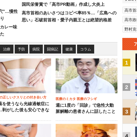
国民栄誉賞で「高市PR動画」作成し大炎上
高市首
穴”…慢性
高市首相のあいさつはコピペ率85％…「広島への
り
思い」石破前首相・愛子内親王とは絶望的格差
高市政
カレー味
野村克
た
治療
予防
病院
闘病記
健康
コラム
1
2
の正しいクスリとの付き合い方
医療のミカタ 医療のフシギ
薬を使うなら光線過敏症に
週に1度の「回診」で急性大動
…剥がした後も安心できな
3
脈解離の患者さんに話したこと
4