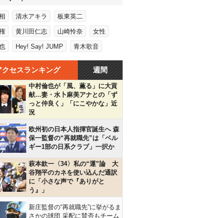
相
清水アキラ
板東英二
権
黄川田仁志
山崎怜奈
女性
也
Hey! Say! JUMP
青木歌音
アクセスランキング
週間
中村倫也が「風、薫る」に大貢
献…妻・水卜麻美アナとの「ず
っと仲良く」「にこやかな」近
況
欧州初の日本人指揮官誕生へ 森
保一監督の“再就職先”は「ベル
ギー1部の日系クラブ」一択か
萩本欽一〈34〉私の“運”論 大
谷翔平のカネを使い込んだ通訳
に「小さな声で『ありがと
う』」
新庄監督の“再就職先”に挙がるま
さかの球団 采配に賛否もチーム