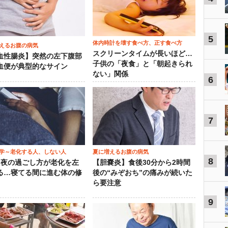
5
体内時計を壊す食べ方、正す食べ方
えるお腹の病気
スクリーンタイムが長いほど…
血性腸炎】突然の左下腹部
子供の「夜食」と「朝起きられ
血便が典型的なサイン
ない」関係
6
7
学～老化する人、しない人
夏に増えるお腹の病気
8
）夜の過ごし方が老化を左
【胆嚢炎】食後30分から2時間
る…寝てる間に進む体の修
後の“みぞおち”の痛みが続いた
ら要注意
9