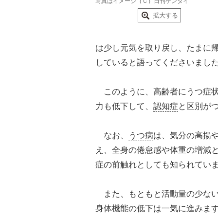
写真はイメージ（Ｃ）日刊ゲンダイ
拡大する
は少し元気を取り戻し、たまに
していると語ってくださいまし
このように、高齢者にうつ症状
力も低下して、
認知症
と区別が
なお、
うつ病
は、気分の高揚
え、全身の倦怠感や体重の増減
症の前触れとしても知られてい
また、もともと活動量の少ない
身体機能の低下は一気に進みま