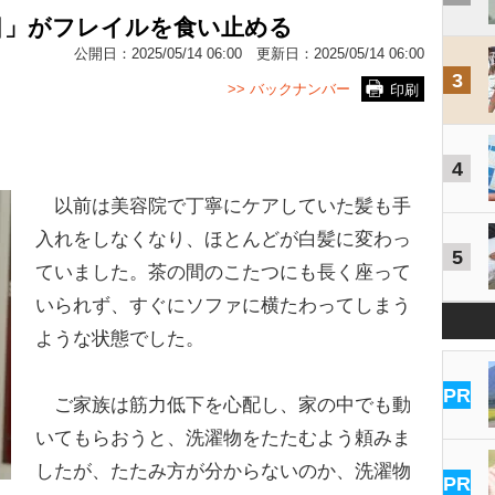
目」がフレイルを食い止める
公開日：
2025/05/14 06:00
更新日：
2025/05/14 06:00
3
>> バックナンバー
印刷
4
以前は美容院で丁寧にケアしていた髪も手
入れをしなくなり、ほとんどが白髪に変わっ
5
ていました。茶の間のこたつにも長く座って
いられず、すぐにソファに横たわってしまう
ような状態でした。
PR
ご家族は筋力低下を心配し、家の中でも動
いてもらおうと、洗濯物をたたむよう頼みま
したが、たたみ方が分からないのか、洗濯物
PR