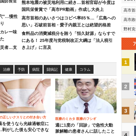
国防長官
熊本地震の被災地利用に続き…首相官邸が今度は
国民栄誉賞で「高市PR動画」作成し大炎上
高市首
穴”…慢性
高市首相のあいさつはコピペ率85％…「広島への
高市政
り
思い」石破前首相・愛子内親王とは絶望的格差
野村克
カレー味
食料品の消費減税分を賄う「恒久財源」ならすで
た
にある！ 25年度与党税制改正大綱は「法人税引
災者…支
き上げ」に言及
1
治療
予防
病院
闘病記
健康
コラム
2
3
の正しいクスリとの付き合い方
医療のミカタ 医療のフシギ
薬を使うなら光線過敏症に
週に1度の「回診」で急性大動
…剥がした後も安心できな
脈解離の患者さんに話したこと
4