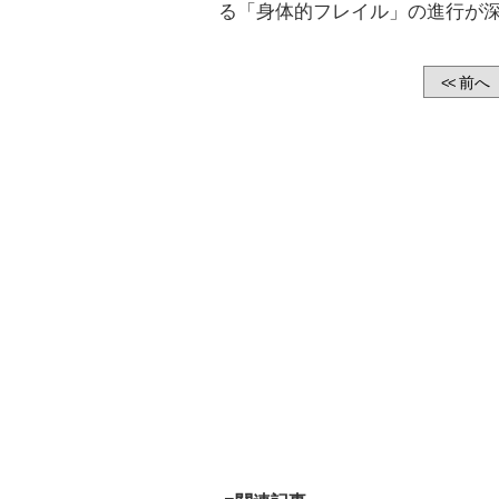
る「身体的フレイル」の進行が
前へ
<<