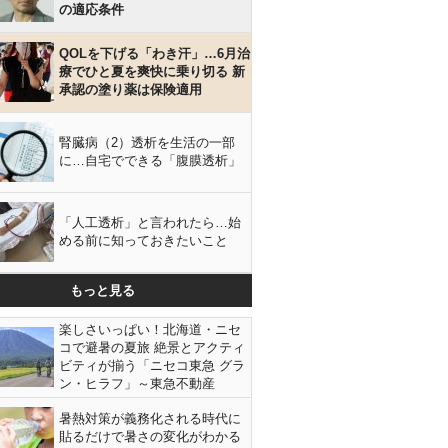
の適応条件
QOLを下げる「わき汗」…6月治
療でひと夏を爽快に乗り切る 新
承認の塗り薬は保険適用
腎臓病（2）透析を生活の一部
に…自宅でできる「腹膜透析」
「人工透析」と言われたら…始
める前に知っておきたいこと
もっと見る
楽しさいっぱい！北海道・ニセ
コで避暑の夏旅 絶景とアクティ
ビティが揃う「ニセコ東急 グラ
ン・ヒラフ」～東急不動産
暑熱対策が義務化される時代に
貼るだけで暑さの変化がわかる