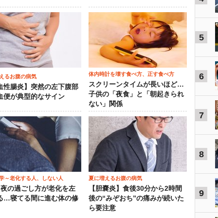
5
体内時計を壊す食べ方、正す食べ方
6
えるお腹の病気
スクリーンタイムが長いほど…
血性腸炎】突然の左下腹部
子供の「夜食」と「朝起きられ
血便が典型的なサイン
ない」関係
7
8
学～老化する人、しない人
夏に増えるお腹の病気
）夜の過ごし方が老化を左
【胆嚢炎】食後30分から2時間
9
る…寝てる間に進む体の修
後の“みぞおち”の痛みが続いた
ら要注意