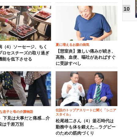
10
夏に増えるお腹の病気
病（4）ソーセージ、ちく
【憩室炎】激しい痛みが続き、
プロセスチーズの取り過ぎ
高熱、血便、嘔吐があればすぐ
機能を低下させる
に受診すべし
伝説のトップアスリートに聞く「シニア
な息子と母の介護物語
スタイル」
0）下見は大事だと痛感…介
松尾雄二さん（4）釜石時代は
設は千差万別
勤務中も体を鍛えた…ラグビー
のための筋肉づくり