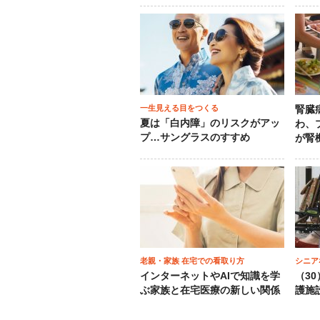
一生見える目をつくる
腎臓
夏は「白内障」のリスクがアッ
わ、
プ…サングラスのすすめ
が腎
老親・家族 在宅での看取り方
シニア
インターネットやAIで知識を学
（3
ぶ家族と在宅医療の新しい関係
護施