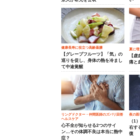
健康長寿に役立つ高齢薬膳
夏に増
【グレープフルーツ】「気」の
【虚
巡りを促し、身体の熱を冷まし
痛と
て中途覚醒
リングドクター・仲間医師のズバリ回答
夜の医
ヘルスケア
（1
心不全が知らせる2つのサイ
右す
ン…その体調不良は本当に熱中
復
症？