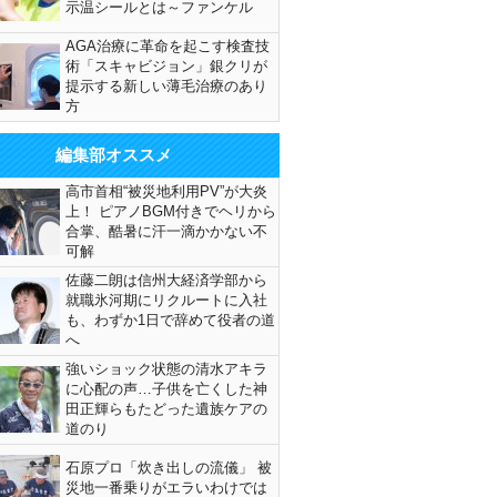
示温シールとは～ファンケル
AGA治療に革命を起こす検査技
術「スキャビジョン」銀クリが
提示する新しい薄毛治療のあり
方
編集部オススメ
高市首相“被災地利用PV”が大炎
上！ ピアノBGM付きでヘリから
合掌、酷暑に汗一滴かかない不
可解
佐藤二朗は信州大経済学部から
就職氷河期にリクルートに入社
も、わずか1日で辞めて役者の道
へ
強いショック状態の清水アキラ
に心配の声…子供を亡くした神
田正輝らもたどった遺族ケアの
道のり
石原プロ「炊き出しの流儀」 被
災地一番乗りがエラいわけでは