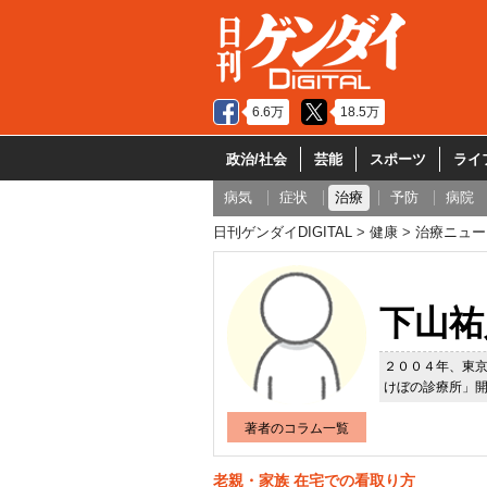
6.6万
18.5万
政治/社会
芸能
スポーツ
ライ
病気
症状
治療
予防
病院
日刊ゲンダイDIGITAL
健康
治療ニュー
下山祐
２００４年、東
けぼの診療所」
著者のコラム一覧
老親・家族 在宅での看取り方