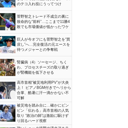
のテコ入れ役にうってつけ
菅野智之トレード不成立の裏に
致命的な“前科”…ここまで11勝4
敗でも市場価値が低かったワケ
巨人が今オフにも菅野智之を“買
戻し”へ…完全復活の元エースを
待つメジャーとの争奪戦
腎臓病（4）ソーセージ、ちく
わ、プロセスチーズの取り過ぎ
が腎機能を低下させる
高市首相“被災地利用PV”が大炎
上！ ピアノBGM付きでヘリから
合掌、酷暑に汗一滴かかない不
可解
被災地を踏み台に…確かにビン
ビン「伝わる」高市首相の人気
取り “政治の師”は激励に駆けず
り回るハード視察