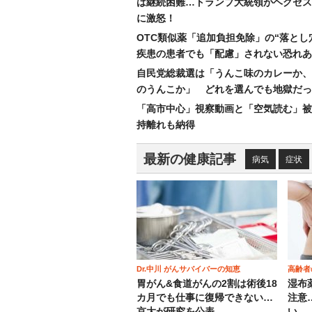
は継続困難…トランプ大統領がヘグセス
に激怒！
OTC類似薬「追加負担免除」の“落とし
疾患の患者でも「配慮」されない恐れあ
自民党総裁選は「うんこ味のカレーか、
のうんこか」 どれを選んでも地獄だっ
「高市中心」視察動画と「空気読む」被
持離れも納得
最新の健康記事
病気
症状
Dr.中川 がんサバイバーの知恵
高齢者
胃がん&食道がんの2割は術後18
湿布
カ月でも仕事に復帰できない…
注意
京大が研究を公表
い