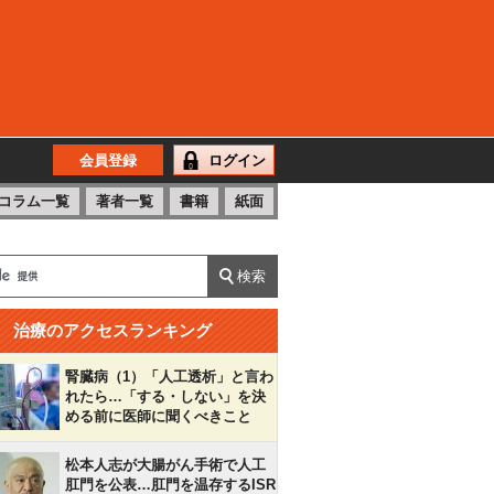
会員登録
ログイン
コラム一覧
著者一覧
書籍
紙面
治療のアクセスランキング
腎臓病（1）「人工透析」と言わ
れたら…「する・しない」を決
める前に医師に聞くべきこと
松本人志が大腸がん手術で人工
肛門を公表…肛門を温存するISR