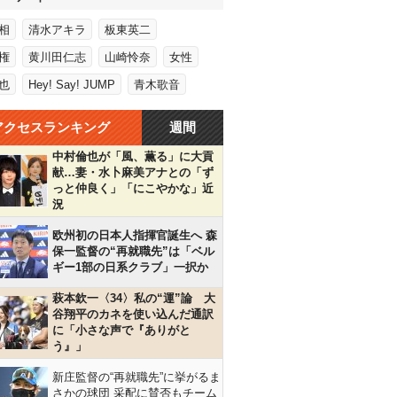
相
清水アキラ
板東英二
権
黄川田仁志
山崎怜奈
女性
也
Hey! Say! JUMP
青木歌音
アクセスランキング
週間
中村倫也が「風、薫る」に大貢
献…妻・水卜麻美アナとの「ず
っと仲良く」「にこやかな」近
況
欧州初の日本人指揮官誕生へ 森
保一監督の“再就職先”は「ベル
ギー1部の日系クラブ」一択か
萩本欽一〈34〉私の“運”論 大
谷翔平のカネを使い込んだ通訳
に「小さな声で『ありがと
う』」
新庄監督の“再就職先”に挙がるま
さかの球団 采配に賛否もチーム