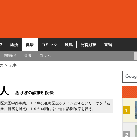
フ
経済
健康
コミック
競馬
公営競技
書籍
闘病記
健康
コラム
ス
記事
人
あけぼの診療所院長
京医大医学部卒業。１７年に在宅医療をメインとするクリニック「あ
開業。新宿を拠点に１６キロ圏内を中心に訪問診療を行う。
1
2