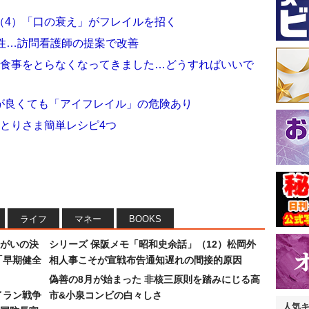
（4）「口の衰え」がフレイルを招く
性…訪問看護師の提案で改善
ろ食事をとらなくなってきました…どうすればいいで
が良くても「アイフレイル」の危険あり
とりさま簡単レシピ4つ
ライフ
マネー
BOOKS
まがいの決
シリーズ 保阪メモ「昭和史余話」（12）松岡外
「早期健全
相人事こそが宣戦布告通知遅れの間接的原因
偽善の8月が始まった 非核三原則を踏みにじる高
イラン戦争
市&小泉コンビの白々しさ
人気