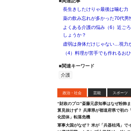
■関連記事
長生きしたけりゃ最後は噛む力
薬の飲み忘れが多かった70代男
よくある介護の悩み（6）近ご
しょうか？
虚弱は身体だけじゃない…視力
（4）料理が苦手でも作れるおひ
■関連キーワード
介護
政治・社会
芸能
スポーツ
“財政のプロ”斎藤元彦知事はなぜ粉飾
算見抜けず？ 兵庫県が都道府県で初の
化団体」転落危機
軍事大国がなぜ？ 米が「兵器枯渇」で