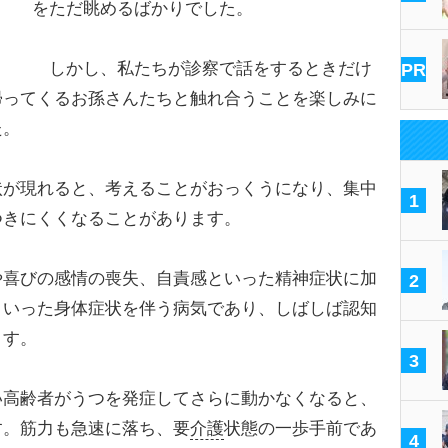
をただ眺めるばかりでした。
しかし、私たちが診察で話をするときだけ
PR
帰ってくるお孫さんたちと触れ合うことを楽しみに
た。
が現れると、考えることがおっくうになり、集中
1
つきにくくなることがあります。
や喜びの感情の喪失、自責感といった精神症状に加
2
といった身体症状を伴う病気であり、しばしば認知
ます。
3
高齢者がうつを発症してさらに動かなくなると、
す。筋力も急速に落ち、要
介護
状態の一歩手前であ
4