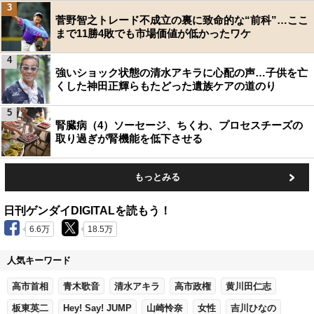
3
菅野智之トレード不成立の裏に致命的な“前科”…ここ
まで11勝4敗でも市場価値が低かったワケ
4
強いショック状態の清水アキラに心配の声…子供を亡
くした神田正輝らもたどった遺族ケアの道のり
5
腎臓病（4）ソーセージ、ちくわ、プロセスチーズの
取り過ぎが腎機能を低下させる
もっとみる
日刊ゲンダイDIGITALを読もう！
6.6万
18.5万
人気キーワード
高市首相
青木歌音
清水アキラ
高市政権
黄川田仁志
板東英二
Hey! Say! JUMP
山崎怜奈
女性
吉川ひなの