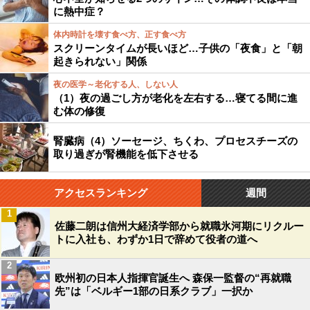
に熱中症？
体内時計を壊す食べ方、正す食べ方
スクリーンタイムが長いほど…子供の「夜食」と「朝
起きられない」関係
夜の医学～老化する人、しない人
（1）夜の過ごし方が老化を左右する…寝てる間に進
む体の修復
腎臓病（4）ソーセージ、ちくわ、プロセスチーズの
取り過ぎが腎機能を低下させる
アクセスランキング
週間
1
佐藤二朗は信州大経済学部から就職氷河期にリクルー
トに入社も、わずか1日で辞めて役者の道へ
2
欧州初の日本人指揮官誕生へ 森保一監督の“再就職
先”は「ベルギー1部の日系クラブ」一択か