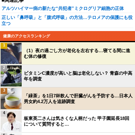
■関連記事
アルツハイマー病の新たな“共犯者”ミクログリア細胞の正体
正しい「鼻呼吸」と「腹式呼吸」の方法…テロメアの保護にも役
立つ
健康のアクセスランキング
1
（1）夜の過ごし方が老化を左右する…寝てる間に進
む体の修復
2
ビタミンC濃度が高いと脳は老化しない？ 青森の中高
年を調査
3
「緑茶」を1日7杯飲んで肝臓がんを予防する…日本人
男女約4.2万人を追跡調査
4
板東英二さんは気さくな人柄だった 甲子園延長18回
について質問すると…