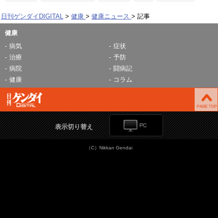
日刊ゲンダイDIGITAL
健康
健康ニュース
記事
健康
病気
症状
治療
予防
病院
闘病記
健康
コラム
表示切り替え
（C）Nikkan Gendai