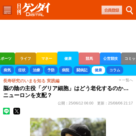
スポーツ
ライフ
マネー
健康
競馬
公営競技
コミッ
ボートレース
競輪
オートレース
病気
症状
治療
予防
病院
闘病記
健康
コラム
> 一覧へ
長寿研究のいまを知る 実践編
脳の陰の主役「グリア細胞」はどう老化するのか…
ニューロンを支配？
公開：
25/06/12 06:00
更新：
25/08/06 21:17