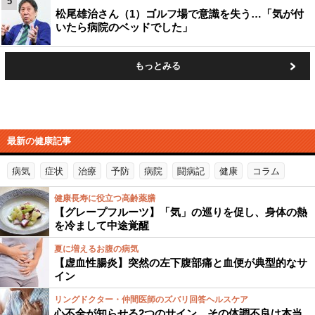
5
松尾雄治さん（1）ゴルフ場で意識を失う…「気が付
いたら病院のベッドでした」
もっとみる
最新の健康記事
病気
症状
治療
予防
病院
闘病記
健康
コラム
健康長寿に役立つ高齢薬膳
【グレープフルーツ】「気」の巡りを促し、身体の熱
を冷まして中途覚醒
夏に増えるお腹の病気
【虚血性腸炎】突然の左下腹部痛と血便が典型的なサ
イン
リングドクター・仲間医師のズバリ回答ヘルスケア
心不全が知らせる2つのサイン…その体調不良は本当