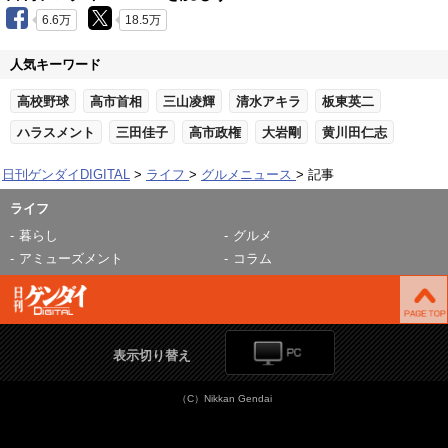
6.6万
18.5万
人気キーワード
高校野球
高市首相
三山凌輝
清水アキラ
板東英二
ハラスメント
三田佳子
高市政権
大岩剛
黄川田仁志
日刊ゲンダイDIGITAL
ライフ
グルメニュース
記事
ライフ
暮らし
グルメ
アミューズメント
コラム
表示切り替え
（C）Nikkan Gendai