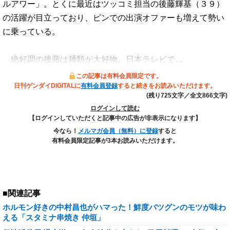
ルアワー」。とくに最近はツッコミ担当の後藤輝基（３９）
の活躍が目立っており、ピンでの出演オファーも増えて勢い
に乗っている。
絶好調の後藤は麺類が大好物。日本テレビで…
この記事は有料会員限定です。
日刊ゲンダイDIGITALに
有料会員登録
すると続きをお読みいただけます。
(残り725文字／全文866文字)
ログインして読む
【ログインしていただくと記事中の広告が非表示になります】
今なら！
メルマガ会員（無料）に登録
すると
有料会員限定記事が3本お読みいただけます。
■関連記事
ホルモン好きの中村昌也がハマった！鮮度バツグンのモツが味わ
える「スタミナ串焼き 仲垣」