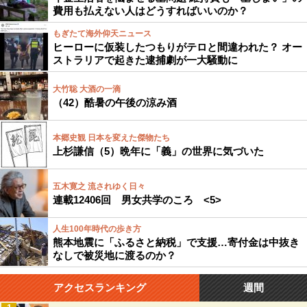
費用も払えない人はどうすればいいのか？
もぎたて海外仰天ニュース
ヒーローに仮装したつもりがテロと間違われた？ オー
ストラリアで起きた逮捕劇が一大騒動に
大竹聡 大酒の一滴
（42）酷暑の午後の涼み酒
本郷史観 日本を変えた傑物たち
上杉謙信（5）晩年に「義」の世界に気づいた
五木寛之 流されゆく日々
連載12406回 男女共学のころ <5>
人生100年時代の歩き方
熊本地震に「ふるさと納税」で支援…寄付金は中抜き
なしで被災地に渡るのか？
アクセスランキング
週間