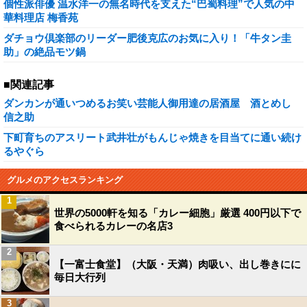
個性派俳優 温水洋一の無名時代を支えた“巴蜀料理”で人気の中
華料理店 梅香苑
ダチョウ倶楽部のリーダー肥後克広のお気に入り！「牛タン圭
助」の絶品モツ鍋
■関連記事
ダンカンが通いつめるお笑い芸能人御用達の居酒屋 酒とめし
信之助
下町育ちのアスリート武井壮がもんじゃ焼きを目当てに通い続け
るやぐら
グルメのアクセスランキング
1
世界の5000軒を知る「カレー細胞」厳選 400円以下で
食べられるカレーの名店3
2
【一富士食堂】（大阪・天満）肉吸い、出し巻きにに
毎日大行列
3