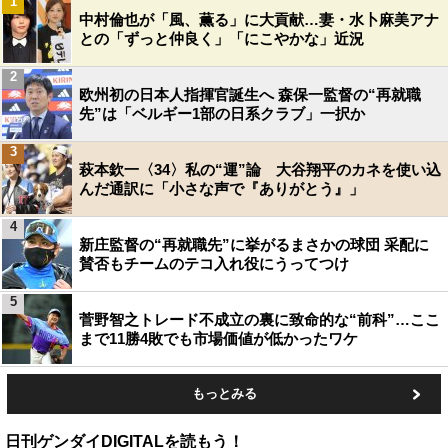
1
中村倫也が「風、薫る」に大貢献…妻・水卜麻美アナ
との「ずっと仲良く」「にこやかな」近況
2
欧州初の日本人指揮官誕生へ 森保一監督の“再就職
先”は「ベルギー1部の日系クラブ」一択か
3
萩本欽一〈34〉私の“運”論 大谷翔平のカネを使い込
んだ通訳に「小さな声で『ありがとう』」
4
新庄監督の“再就職先”に挙がるまさかの球団 采配に
賛否もチームのテコ入れ役にうってつけ
5
菅野智之トレード不成立の裏に致命的な“前科”…ここ
まで11勝4敗でも市場価値が低かったワケ
もっとみる
日刊ゲンダイDIGITALを読もう！