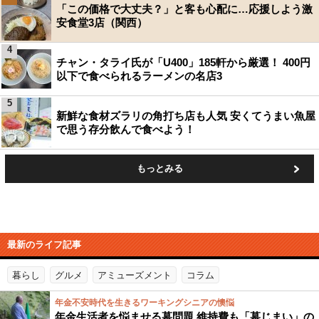
「この価格で大丈夫？」と客も心配に…応援しよう激
安食堂3店（関西）
4
チャン・タライ氏が「U400」185軒から厳選！ 400円
以下で食べられるラーメンの名店3
5
新鮮な食材ズラリの角打ち店も人気 安くてうまい魚屋
で思う存分飲んで食べよう！
もっとみる
最新のライフ記事
暮らし
グルメ
アミューズメント
コラム
年金不安時代を生きるワーキングシニアの懊悩
年金生活者を悩ませる墓問題 維持費も「墓じまい」の