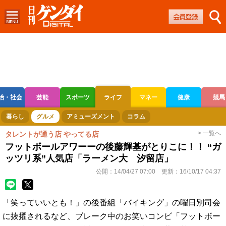
治・社会
芸能
スポーツ
ライフ
マネー
健康
競馬
ボートレース
競輪
オートレース
暮らし
グルメ
アミューズメント
コラム
> 一覧へ
タレントが通う店 やってる店
フットボールアワーーの後藤輝基がとりこに！！ “ガ
ッツリ系”人気店「ラーメン大 汐留店」
公開：
14/04/27 07:00
更新：
16/10/17 04:37
「笑っていいとも！」の後番組「バイキング」の曜日別司会
に抜擢されるなど、ブレーク中のお笑いコンビ「フットボー