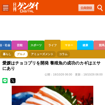
治・社会
芸能
スポーツ
ライフ
マネー
健康
競馬
ボートレース
競輪
オートレース
暮らし
グルメ
アミューズメント
コラム
愛媛はチョコブリを開発 養殖魚の成功のカギはエサ
にあり
公開：
18/10/26 06:00
更新：
18/10/26 06:00