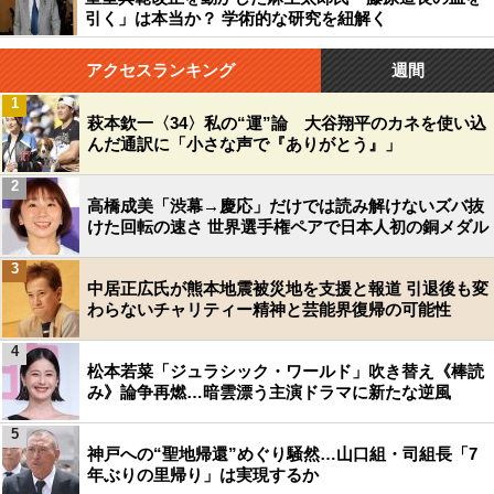
引く」は本当か？ 学術的な研究を紐解く
アクセスランキング
週間
1
萩本欽一〈34〉私の“運”論 大谷翔平のカネを使い込
んだ通訳に「小さな声で『ありがとう』」
2
高橋成美「渋幕→慶応」だけでは読み解けないズバ抜
けた回転の速さ 世界選手権ペアで日本人初の銅メダル
3
中居正広氏が熊本地震被災地を支援と報道 引退後も変
わらないチャリティー精神と芸能界復帰の可能性
4
松本若菜「ジュラシック・ワールド」吹き替え《棒読
み》論争再燃…暗雲漂う主演ドラマに新たな逆風
5
神戸への“聖地帰還”めぐり騒然…山口組・司組長「7
年ぶりの里帰り」は実現するか