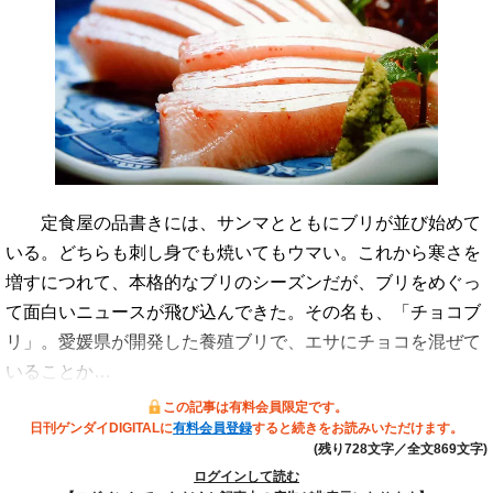
定食屋の品書きには、サンマとともにブリが並び始めて
いる。どちらも刺し身でも焼いてもウマい。これから寒さを
増すにつれて、本格的なブリのシーズンだが、ブリをめぐっ
て面白いニュースが飛び込んできた。その名も、「チョコブ
リ」。愛媛県が開発した養殖ブリで、エサにチョコを混ぜて
いることか…
この記事は有料会員限定です。
日刊ゲンダイDIGITALに
有料会員登録
すると続きをお読みいただけます。
(残り728文字／全文869文字)
ログインして読む