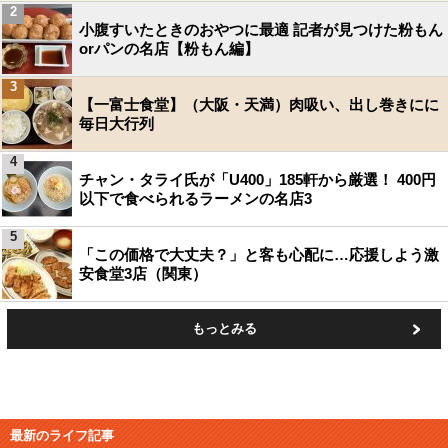
2
小腹すいたときのおやつに最適 記者が見つけた粉もん
orパンの名店【粉もん編】
3
【一富士食堂】（大阪・天満）肉吸い、出し巻きにに
毎日大行列
4
チャン・タライ氏が「U400」185軒から厳選！ 400円
以下で食べられるラーメンの名店3
5
「この価格で大丈夫？」と客も心配に…応援しよう激
安食堂3店（関東）
もっとみる
最新のライフ記事