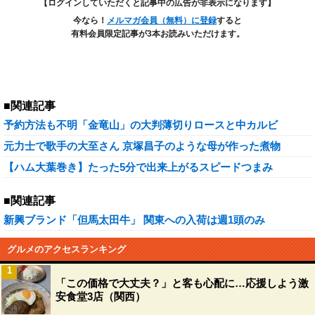
【ログインしていただくと記事中の広告が非表示になります】
今なら！
メルマガ会員（無料）に登録
すると
有料会員限定記事が3本お読みいただけます。
■関連記事
予約方法も不明「金竜山」の大判薄切りロースと中カルビ
元力士で歌手の大至さん 京塚昌子のような母が作った煮物
【ハム大葉巻き】たった5分で出来上がるスピードつまみ
■関連記事
新興ブランド「但馬太田牛」 関東への入荷は週1頭のみ
グルメのアクセスランキング
1
「この価格で大丈夫？」と客も心配に…応援しよう激
安食堂3店（関西）