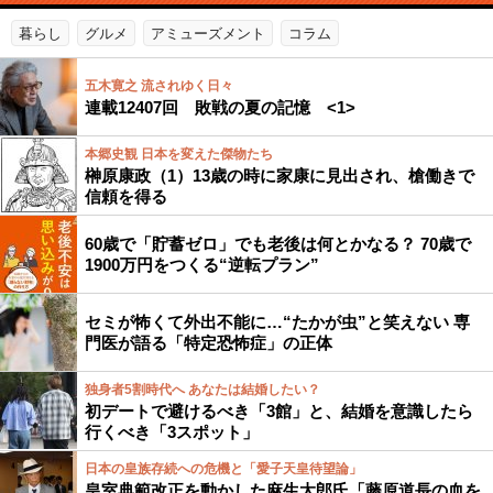
暮らし
グルメ
アミューズメント
コラム
五木寛之 流されゆく日々
連載12407回 敗戦の夏の記憶 <1>
本郷史観 日本を変えた傑物たち
榊原康政（1）13歳の時に家康に見出され、槍働きで
信頼を得る
60歳で「貯蓄ゼロ」でも老後は何とかなる？ 70歳で
1900万円をつくる“逆転プラン”
セミが怖くて外出不能に…“たかが虫”と笑えない 専
門医が語る「特定恐怖症」の正体
独身者5割時代へ あなたは結婚したい？
初デートで避けるべき「3館」と、結婚を意識したら
行くべき「3スポット」
日本の皇族存続への危機と「愛子天皇待望論」
皇室典範改正を動かした麻生太郎氏「藤原道長の血を