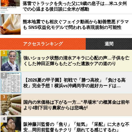
落雷でトラックを失った父に9歳の息子は…米ユタ州
での心温まる後日談に全米が感動
熊本地震でも相次ぐフェイク動画から勧善懲悪ドラマ
も SNS収益化モデルで問われる表現規制の可能性
アクセスランキング
週間
1
強いショック状態の清水アキラに心配の声…子供を亡
くした神田正輝らもたどった遺族ケアの道のり
2
【2026夏の甲子園】初戦で「勝つ高校」「負ける高
校」完全予想！横浜vs沖縄尚学の超好カードは…
3
国内の米価格は下がる一方…“早場米”の概算金は前年
より4割下回り農家からは悲鳴が
4
阪神藤川監督の「焦り」「短気」「采配」に大きな不
安…岡田前監督もチクリ「崩れてる感じするわ」