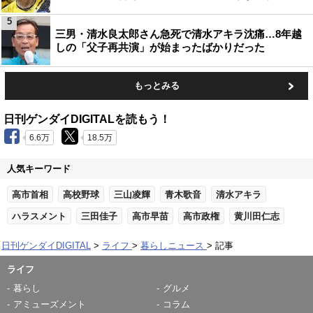
5
三男・清水良太郎さん急死で清水アキラ沈痛…8年越
しの「父子再共演」が始まったばかりだった
もっとみる
日刊ゲンダイDIGITALを読もう！
6.6万
18.5万
人気キーワード
高市首相
高校野球
三山凌輝
青木歌音
清水アキラ
ハラスメント
三田佳子
高市早苗
高市政権
黄川田仁志
日刊ゲンダイDIGITAL
ライフ
暮らしニュース
記事
ライフ
暮らし
グルメ
アミューズメント
コラム