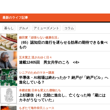
最新のライフ記事
暮らし
グルメ
アミューズメント
コラム
鎌田實「頑張らない健康生活」
（65）認知症の進行を遅らせる効果の期待できる食べ
もの
五木寛之 流されゆく日々
連載12405回 男女共学のころ <4>
シニアのためのマネー講座
半導体・AI相場は終わったか？ 納戸が「納戸ビル」へ
進化している？
本郷史観 日本を変えた傑物たち
上杉謙信（4）北陸に進出し、亡くなった時「蔵には
カネがうなっていた」
もぎたて海外仰天ニュース