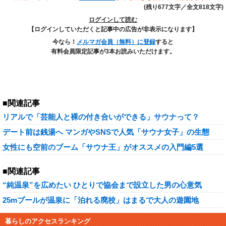
(残り677文字／全文818文字)
ログインして読む
【ログインしていただくと記事中の広告が非表示になります】
今なら！
メルマガ会員（無料）に登録
すると
有料会員限定記事が3本お読みいただけます。
■関連記事
リアルで「芸能人と裸の付き合いができる」サウナって？
デート前は銭湯へ マンガやSNSで人気「サウナ女子」の生態
女性にも空前のブーム「サウナ王」がオススメの入門編5選
■関連記事
“純温泉”を広めたい ひとりで協会まで設立した男の心意気
25mプールが温泉に「泊れる廃校」はまるで大人の遊園地
暮らしのアクセスランキング