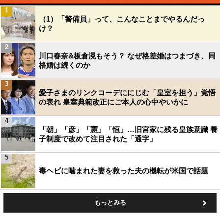
1
（1）「警備員」って、こんなことまでやるんだっ
け？
2
川口春奈&板倉滉もそう？ なぜ格差婚はつまづき、同
格婚は続くのか
3
愛子さまのリンクコーデににじむ「皇室を担う」覚悟
の表れ 皇室典範改正にご本人の心中やいかに
4
「朝」「彦」「憲」「恒」…旧宮家に残る皇族意識 養
子制度で改めて注目された「通字」
5
毒ヘビに噛まれた妻を救った夫の機転が米国で話題
もっとみる