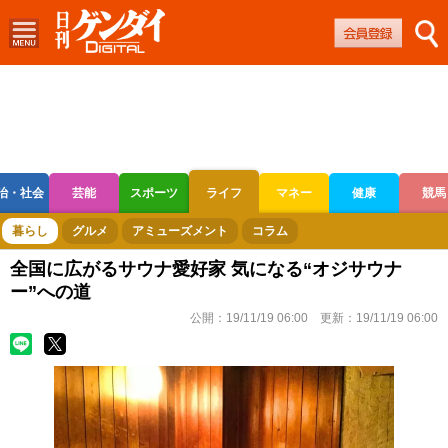
治・社会
芸能
スポーツ
ライフ
マネー
健康
競馬
ボートレース
競輪
オートレース
暮らし
グルメ
アミューズメント
コラム
全国に広がるサウナ愛好家 気になる“オジサウナ
ー”への道
公開：
19/11/19 06:00
更新：
19/11/19 06:00