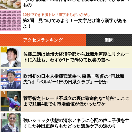
もの
10秒でできる脳トレ「漢字まちがいさがし」
第3問 見つけてみよう！一文字だけ違う漢字がある
よ！
アクセスランキング
週間
1
佐藤二朗は信州大経済学部から就職氷河期にリクルー
トに入社も、わずか1日で辞めて役者の道へ
2
欧州初の日本人指揮官誕生へ 森保一監督の“再就職
先”は「ベルギー1部の日系クラブ」一択か
3
菅野智之トレード不成立の裏に致命的な“前科”…ここ
まで11勝4敗でも市場価値が低かったワケ
4
強いショック状態の清水アキラに心配の声…子供を亡
くした神田正輝らもたどった遺族ケアの道のり