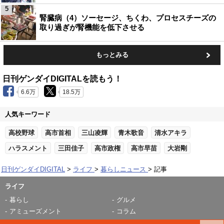
5
腎臓病（4）ソーセージ、ちくわ、プロセスチーズの
取り過ぎが腎機能を低下させる
もっとみる
日刊ゲンダイDIGITALを読もう！
6.6万
18.5万
人気キーワード
高校野球
高市首相
三山凌輝
青木歌音
清水アキラ
ハラスメント
三田佳子
高市政権
高市早苗
大岩剛
日刊ゲンダイDIGITAL
ライフ
暮らしニュース
記事
ライフ
暮らし
グルメ
アミューズメント
コラム