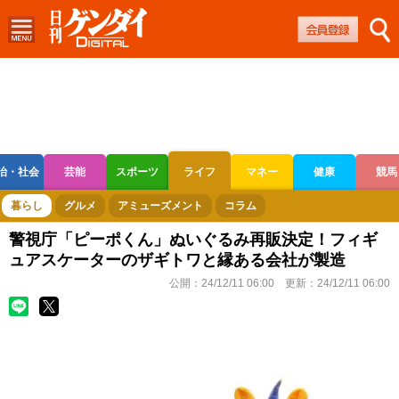
治・社会
芸能
スポーツ
ライフ
マネー
健康
競馬
ボートレース
競輪
オートレース
暮らし
グルメ
アミューズメント
コラム
警視庁「ピーポくん」ぬいぐるみ再販決定！フィギ
ュアスケーターのザギトワと縁ある会社が製造
公開：
24/12/11 06:00
更新：
24/12/11 06:00