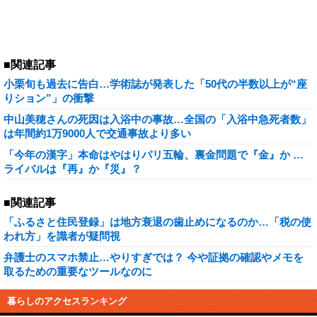
■関連記事
小栗旬も過去に告白…学術誌が発表した「50代の半数以上が“座
りション”」の衝撃
中山美穂さんの死因は入浴中の事故…全国の「入浴中急死者数」
は年間約1万9000人で交通事故より多い
「今年の漢字」本命はやはりパリ五輪、裏金問題で『金』か …
ライバルは『再』か『災』？
■関連記事
「ふるさと住民登録」は地方衰退の歯止めになるのか…「税の使
われ方」を識者が疑問視
弁護士のスマホ禁止…やりすぎでは？ 今や証拠の確認やメモを
取るための重要なツールなのに
暮らしのアクセスランキング