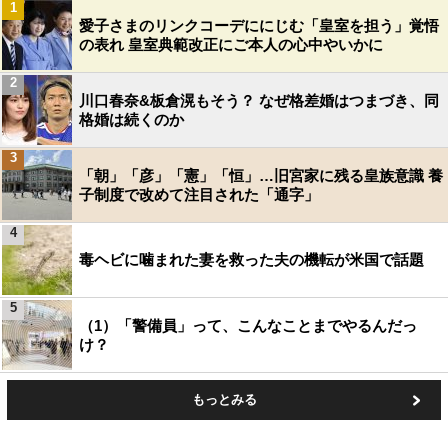
1
愛子さまのリンクコーデににじむ「皇室を担う」覚悟
の表れ 皇室典範改正にご本人の心中やいかに
2
川口春奈&板倉滉もそう？ なぜ格差婚はつまづき、同
格婚は続くのか
3
「朝」「彦」「憲」「恒」…旧宮家に残る皇族意識 養
子制度で改めて注目された「通字」
4
毒ヘビに噛まれた妻を救った夫の機転が米国で話題
5
（1）「警備員」って、こんなことまでやるんだっ
け？
もっとみる