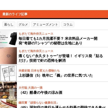
最新のライフ記事
暮らし
グルメ
アミューズメント
コラム
もぎたて海外仰天ニュース
毎日着ても1カ月洗濯不要？ 米衣料品メーカー開
発“奇跡のTシャツ”の秘密は生地にあり
もぎたて海外仰天ニュース
痛くない“永久タトゥー”が登場！ イギリス発「貼る
だけ」技術で針の恐怖を解消
本郷史観 日本を変えた傑物たち
上杉謙信（5）晩年に「義」の世界に気づいた
大竹聡 大酒の一滴
（42）酷暑の午後の涼み酒
鎌田實「頑張らない健康生活」
（65）認知症の進行を遅らせる効果の期待できる食べ