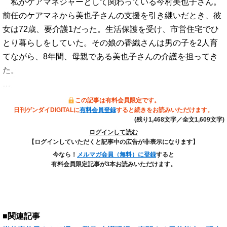
私がケアマネジャーとして関わっている今村美也子さん。
前任のケアマネから美也子さんの支援を引き継いだとき、彼
女は72歳、要介護1だった。生活保護を受け、市営住宅でひ
とり暮らしをしていた。その娘の香織さんは男の子を2人育
てながら、8年間、母親である美也子さんの介護を担ってき
た。
…
この記事は有料会員限定です。
日刊ゲンダイDIGITALに
有料会員登録
すると続きをお読みいただけます。
(残り1,468文字／全文1,609文字)
ログインして読む
【ログインしていただくと記事中の広告が非表示になります】
今なら！
メルマガ会員（無料）に登録
すると
有料会員限定記事が3本お読みいただけます。
■関連記事