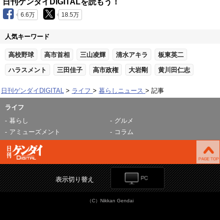
日刊ゲンダイDIGITALを読もう！
6.6万
18.5万
人気キーワード
高校野球
高市首相
三山凌輝
清水アキラ
板東英二
ハラスメント
三田佳子
高市政権
大岩剛
黄川田仁志
日刊ゲンダイDIGITAL
ライフ
暮らしニュース
記事
ライフ
暮らし
グルメ
アミューズメント
コラム
表示切り替え
（C）Nikkan Gendai