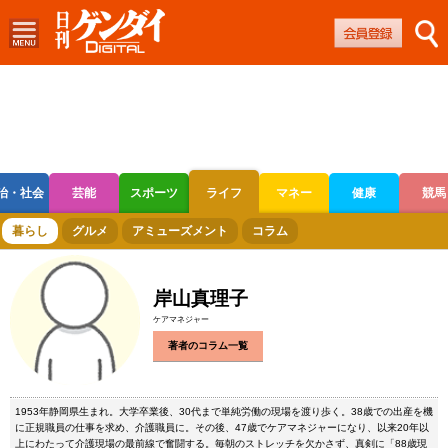
治・社会
芸能
スポーツ
ライフ
マネー
健康
競馬
ボートレース
競輪
オートレース
暮らし
グルメ
アミューズメント
コラム
岸山真理子
ケアマネジャー
著者のコラム一覧
1953年静岡県生まれ。大学卒業後、30代まで単純労働の現場を渡り歩く。38歳での出産を機
に正規職員の仕事を求め、介護職員に。その後、47歳でケアマネジャーになり、以来20年以
上にわたって介護現場の最前線で奮闘する。毎朝のストレッチを欠かさず、真剣に「88歳現