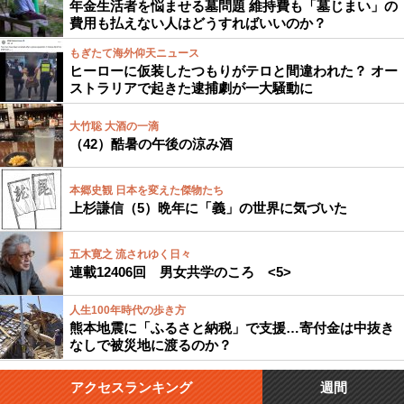
年金生活者を悩ませる墓問題 維持費も「墓じまい」の
費用も払えない人はどうすればいいのか？
もぎたて海外仰天ニュース
ヒーローに仮装したつもりがテロと間違われた？ オー
ストラリアで起きた逮捕劇が一大騒動に
大竹聡 大酒の一滴
（42）酷暑の午後の涼み酒
本郷史観 日本を変えた傑物たち
上杉謙信（5）晩年に「義」の世界に気づいた
五木寛之 流されゆく日々
連載12406回 男女共学のころ <5>
人生100年時代の歩き方
熊本地震に「ふるさと納税」で支援…寄付金は中抜き
なしで被災地に渡るのか？
アクセスランキング
週間