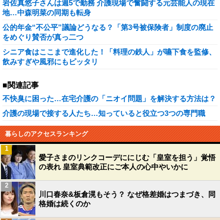
岩佐真悠子さんは週5で勤務 介護現場で奮闘する元芸能人の現在
地…中森明菜の同期も転身
公的年金“不公平”議論どうなる？「第3号被保険者」制度の廃止
をめぐり賛否が真っ二つ
シニア食はここまで進化した！「料理の鉄人」が嚥下食を監修、
飲みすぎや風邪にもピッタリ
■関連記事
不快臭に困った…在宅介護の「ニオイ問題」を解決する方法は？
介護の現場で接する人たち…知っていると役立つ3つの専門職
暮らしのアクセスランキング
1
愛子さまのリンクコーデににじむ「皇室を担う」覚悟
の表れ 皇室典範改正にご本人の心中やいかに
2
川口春奈&板倉滉もそう？ なぜ格差婚はつまづき、同
格婚は続くのか