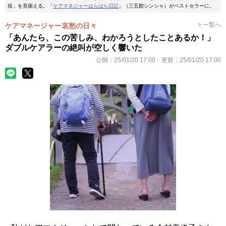
役」を見据える。「
ケアマネジャーはらはら日記
」（三五館シンシャ）がベストセラーに。
> 一覧へ
ケアマネージャー哀愁の日々
「あんたら、この苦しみ、わかろうとしたことあるか！」
ダブルケアラーの絶叫が空しく響いた
公開：
25/01/20 17:00
更新：
25/01/20 17:00