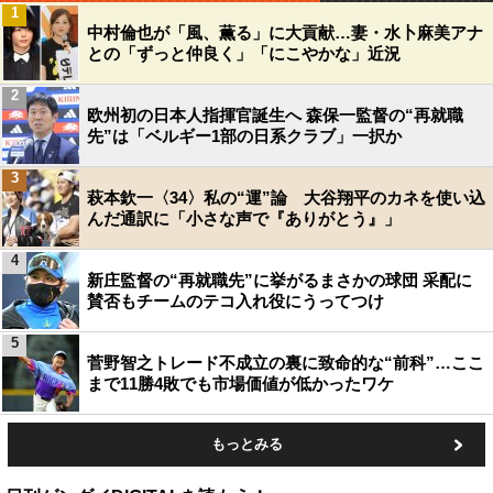
1
中村倫也が「風、薫る」に大貢献…妻・水卜麻美アナ
との「ずっと仲良く」「にこやかな」近況
2
欧州初の日本人指揮官誕生へ 森保一監督の“再就職
先”は「ベルギー1部の日系クラブ」一択か
3
萩本欽一〈34〉私の“運”論 大谷翔平のカネを使い込
んだ通訳に「小さな声で『ありがとう』」
4
新庄監督の“再就職先”に挙がるまさかの球団 采配に
賛否もチームのテコ入れ役にうってつけ
5
菅野智之トレード不成立の裏に致命的な“前科”…ここ
まで11勝4敗でも市場価値が低かったワケ
もっとみる