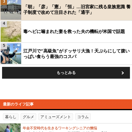
3
「朝」「彦」「憲」「恒」…旧宮家に残る皇族意識 養
子制度で改めて注目された「通字」
4
毒ヘビに噛まれた妻を救った夫の機転が米国で話題
5
江戸川で“高級魚”がドッサリ大漁！天ぷらにして腹い
っぱい食らう最強のコスパ
もっとみる
最新のライフ記事
暮らし
グルメ
アミューズメント
コラム
年金不安時代を生きるワーキングシニアの懊悩