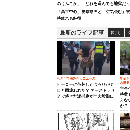
のうんこか」 どれを選んでも地獄だっ
「高市中心」視察動画と「空気読む」被
持離れも納得
最新のライフ記事
暮らし
もぎたて海外仰天ニュース
年金不
の懊悩
ヒーローに仮装したつもりがテ
年金
ロと間違われた？ オーストラリ
持費
アで起きた逮捕劇が一大騒動に
えな
か？