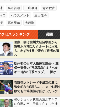
球
高市首相
三山凌輝
青木歌音
キラ
ハラスメント
三田佳子
権
高市早苗
大岩剛
アクセスランキング
週間
佐藤二朗は信州大経済学部から
就職氷河期にリクルートに入社
も、わずか1日で辞めて役者の道
へ
欧州初の日本人指揮官誕生へ 森
保一監督の“再就職先”は「ベル
ギー1部の日系クラブ」一択か
菅野智之トレード不成立の裏に
致命的な“前科”…ここまで11勝4
敗でも市場価値が低かったワケ
強いショック状態の清水アキラ
に心配の声…子供を亡くした神