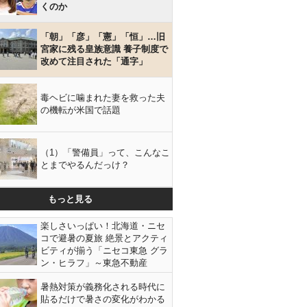
くのか
「朝」「彦」「憲」「恒」…旧
宮家に残る皇族意識 養子制度で
改めて注目された「通字」
毒ヘビに噛まれた妻を救った夫
の機転が米国で話題
（1）「警備員」って、こんなこ
とまでやるんだっけ？
もっと見る
楽しさいっぱい！北海道・ニセ
コで避暑の夏旅 絶景とアクティ
ビティが揃う「ニセコ東急 グラ
ン・ヒラフ」～東急不動産
暑熱対策が義務化される時代に
貼るだけで暑さの変化がわかる