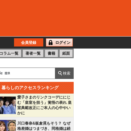
会員登録
ログイン
コラム一覧
著者一覧
書籍
紙面
暮らしのアクセスランキング
愛子さまのリンクコーデににじ
む「皇室を担う」覚悟の表れ 皇
室典範改正にご本人の心中やい
かに
川口春奈&板倉滉もそう？ なぜ
格差婚はつまづき、同格婚は続