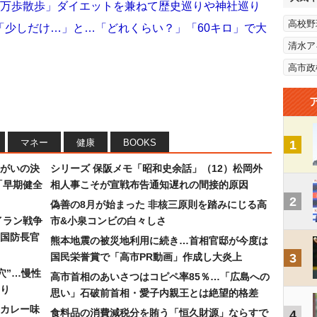
2万歩散歩」ダイエットを兼ねて歴史巡りや神社巡り
高校野
「少しだけ…」と…「どれくらい？」「60キロ」で大
清水ア
高市政
マネー
健康
BOOKS
1
まがいの決
シリーズ 保阪メモ「昭和史余話」（12）松岡外
「早期健全
相人事こそが宣戦布告通知遅れの間接的原因
2
偽善の8月が始まった 非核三原則を踏みにじる高
イラン戦争
市&小泉コンビの白々しさ
国防長官
熊本地震の被災地利用に続き…首相官邸が今度は
国民栄誉賞で「高市PR動画」作成し大炎上
3
穴”…慢性
高市首相のあいさつはコピペ率85％…「広島への
り
思い」石破前首相・愛子内親王とは絶望的格差
カレー味
食料品の消費減税分を賄う「恒久財源」ならすで
4