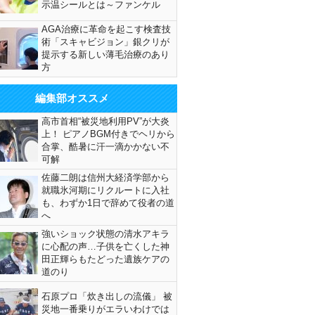
示温シールとは～ファンケル
AGA治療に革命を起こす検査技
術「スキャビジョン」銀クリが
提示する新しい薄毛治療のあり
方
編集部オススメ
高市首相“被災地利用PV”が大炎
上！ ピアノBGM付きでヘリから
合掌、酷暑に汗一滴かかない不
可解
佐藤二朗は信州大経済学部から
就職氷河期にリクルートに入社
も、わずか1日で辞めて役者の道
へ
強いショック状態の清水アキラ
に心配の声…子供を亡くした神
田正輝らもたどった遺族ケアの
道のり
石原プロ「炊き出しの流儀」 被
災地一番乗りがエラいわけでは