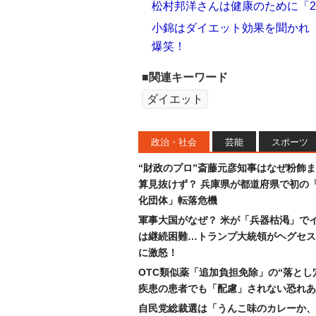
松村邦洋さんは健康のために「
小錦はダイエット効果を聞かれ
爆笑！
■関連キーワード
ダイエット
政治・社会
芸能
スポーツ
“財政のプロ”斎藤元彦知事はなぜ粉飾
算見抜けず？ 兵庫県が都道府県で初の
化団体」転落危機
軍事大国がなぜ？ 米が「兵器枯渇」で
は継続困難…トランプ大統領がヘグセス
に激怒！
OTC類似薬「追加負担免除」の“落とし
疾患の患者でも「配慮」されない恐れあ
自民党総裁選は「うんこ味のカレーか、