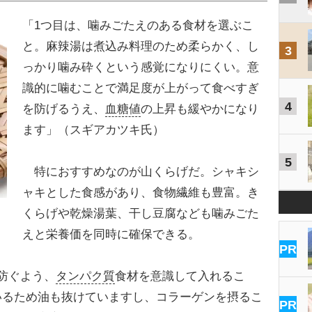
「1つ目は、噛みごたえのある食材を選ぶこ
と。麻辣湯は煮込み料理のため柔らかく、し
3
っかり噛み砕くという感覚になりにくい。意
識的に噛むことで満足度が上がって食べすぎ
4
を防げるうえ、
血糖値
の上昇も緩やかになり
ます」（スギアカツキ氏）
5
特におすすめなのが山くらげだ。シャキシ
ャキとした食感があり、食物繊維も豊富。き
くらげや乾燥湯葉、干し豆腐なども噛みごた
えと栄養価を同時に確保できる。
PR
防ぐよう、
タンパク質
食材を意識して入れるこ
いるため油も抜けていますし、コラーゲンを摂るこ
PR