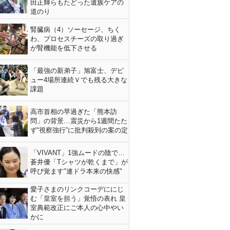
田正輝らもたどった遺族ケアの
道のり
腎臓病（4）ソーセージ、ちく
わ、プロセスチーズの取り過ぎ
が腎機能を低下させる
「最強の新弟子」旭富士、デビ
ュー4場所連続Ｖでも残る大きな
課題
高市首相の早過ぎた「熊本訪
問」の背景…震災から1週間たた
ず“視察強行”に批判殺到の案の定
「VIVANT」1強ムードの陰で…
蒼井優「Tシャツが乾くまで」が
呼び覚ます"連ドラ本来の快感"
愛子さまのリンクコーデににじ
む「皇室を担う」覚悟の表れ 皇
室典範改正にご本人の心中やい
かに