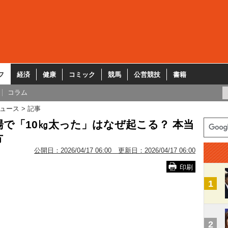
フ
経済
健康
コミック
競馬
公営競技
書籍
コラム
ュース
記事
で「10㎏太った」はなぜ起こる？ 本当
方
公開日：
2026/04/17 06:00
更新日：
2026/04/17 06:00
印刷
1
」
2