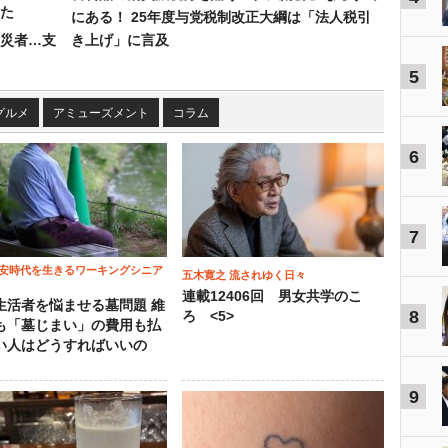
た
にある！ 25年度与党税制改正大綱は「法人税引
災者…支
き上げ」に言及
5
グルメ
アミューズメント
コラム
6
7
安時代を生きるワーキングシニア
五木寛之 流されゆく日々
連載12406回 男女共学のこ
生活者を悩ませる墓問題 維
8
ろ <5>
も「墓じまい」の費用も払
い人はどうすればいいの
9