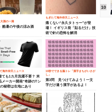
10
もぎたて海外仰天ニュース
 大酒の一滴
痛くない“永久タトゥー”が登
2）酷暑の午後の涼み酒
場！ イギリス発「貼るだけ」技
術で針の恐怖を解消
て海外仰天ニュース
10秒でできる脳トレ「漢字まちがいさが
し」
着ても1カ月洗濯不要？ 米
第3問 見つけてみよう！一文
品メーカー開発“奇跡のTシ
字だけ違う漢字があるよ！
”の秘密は生地にあり