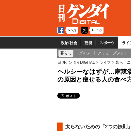
6.6万
18.5万
政治/社会
芸能
スポーツ
ライ
暮らし
グルメ
アミューズメント
日刊ゲンダイDIGITAL
ライフ
暮らしニ
ヘルシーなはずが…麻辣湯
の原因と痩せる人の食べ
太らないための「2つの鉄則