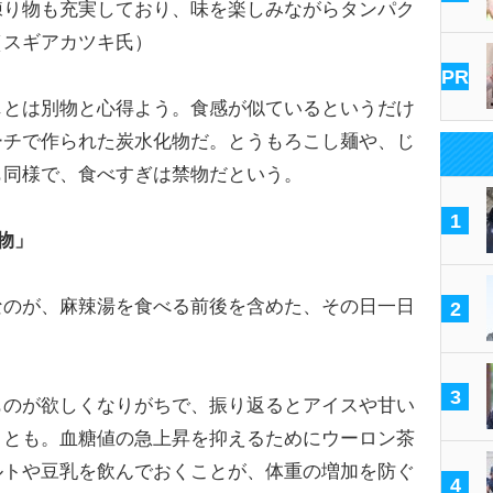
練り物も充実しており、味を楽しみながらタンパク
（スギアカツキ氏）
PR
とは別物と心得よう。食感が似ているというだけ
ーチで作られた炭水化物だ。とうもろこし麺や、じ
も同様で、食べすぎは禁物だという。
1
物」
のが、麻辣湯を食べる前後を含めた、その日一日
2
3
ものが欲しくなりがちで、振り返るとアイスや甘い
ことも。血糖値の急上昇を抑えるためにウーロン茶
ルトや豆乳を飲んでおくことが、体重の増加を防ぐ
4