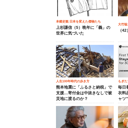
本郷史観 日本を変えた傑物たち
大竹聡
上杉謙信（5）晩年に「義」の
（4
世界に気づいた
人生100年時代の歩き方
もぎた
熊本地震に「ふるさと納税」で
毎日
支援…寄付金は中抜きなしで被
衣料
災地に渡るのか？
ャツ