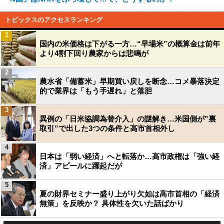
トピックスのアクセスランキング
1
国内の米価格は下がる一方…“早場米”の概算金は前年
より4割下回り農家からは悲鳴が
2
農水省「備蓄米」早期買い戻しを断念…コメ暴落決定
的で業界は「もう手遅れ」と落胆
3
異例の「日米協調為替介入」の謎解き…米国側が”裏
取引”で出した3つの条件と高市首相外し
4
日本は「弱い経済」へと転落か…高市政権は「強い経
済」アピールに躍起だが
5
夏の財界セミナー盛り上がり欠如は高市首相の「経済
無策」を反映か？ 具体性を欠いた話ばかり