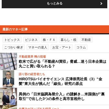
もっとみる
最新のマネー記事
トピックス
ビジネス
株・ＦＸ
暮らし・税
不動産
こづかい稼ぎ
マネーの達人
お宝・アート
コラム
不動産業界 噂の現場
欧米で広がる「不動産AI買収」脅威…迷う日本企業は
丸ごと買い取られる？
語り部の経営者たち
HIROTSUバイオサイエンス 広津崇亮社長（3）“金
髪”東大生が挑んだ「線虫」研究の原点
異例の「日米協調為替介入」の謎解き…米国側が”裏
取引”で出した3つの条件と高市首相外し