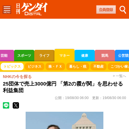
芸能
スポーツ
ライフ
マネー
健康
競馬
公営競
ボートレース
競輪
オートレース
トピックス
ビジネス
株・ＦＸ
暮らし・税
不動産
こづかい稼
> 一覧へ
NHKの今を探る
25団体で売上3000億円 「第2の霞が関」を思わせる
利益集団
公開：
19/08/30 06:00
更新：
19/08/30 06:00