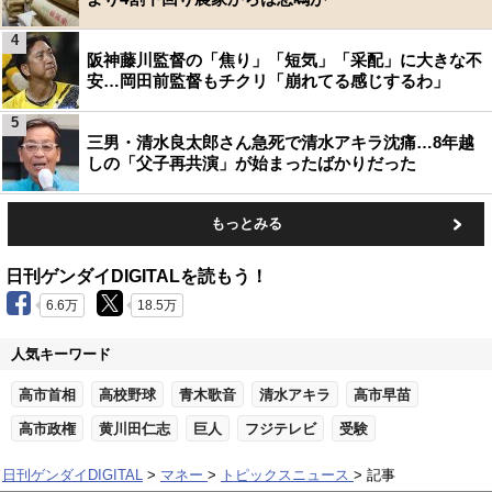
4
阪神藤川監督の「焦り」「短気」「采配」に大きな不
安…岡田前監督もチクリ「崩れてる感じするわ」
5
三男・清水良太郎さん急死で清水アキラ沈痛…8年越
しの「父子再共演」が始まったばかりだった
もっとみる
日刊ゲンダイDIGITALを読もう！
6.6万
18.5万
人気キーワード
高市首相
高校野球
青木歌音
清水アキラ
高市早苗
高市政権
黄川田仁志
巨人
フジテレビ
受験
日刊ゲンダイDIGITAL
マネー
トピックスニュース
記事