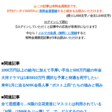
この記事は有料会員限定です。
日刊ゲンダイDIGITALに
有料会員登録
すると続きをお読みいただけます。
(残り1,408文字／全文1,549文字)
ログインして読む
【ログインしていただくと記事中の広告が非表示になります】
今なら！
メルマガ会員（無料）に登録
すると
有料会員限定記事が3本お読みいただけます。
■関連記事
1000万円以上の給与に加えて手厚い手当と500万円超の年金
大河ドラマは1本5910万円 潤沢な予算と待遇を死守したい
来年1月に迫るNHK会長人事 “ポスト上田”たちの強みと弱み
■関連記事
全て思惑通り…N国の立花党首にマスコミは利用されている
「N国」はNHKをぶっ壊して…で、どうするのか？