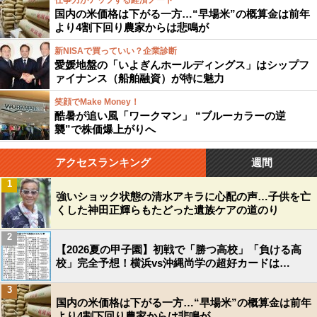
仕事力がアップする経済ノート
国内の米価格は下がる一方…“早場米”の概算金は前年
より4割下回り農家からは悲鳴が
新NISAで買っていい？企業診断
愛媛地盤の「いよぎんホールディングス」はシップフ
ァイナンス（船舶融資）が特に魅力
笑顔でMake Money！
酷暑が追い風「ワークマン」 “ブルーカラーの逆
襲”で株価爆上がりへ
アクセスランキング
週間
1
強いショック状態の清水アキラに心配の声…子供を亡
くした神田正輝らもたどった遺族ケアの道のり
2
【2026夏の甲子園】初戦で「勝つ高校」「負ける高
校」完全予想！横浜vs沖縄尚学の超好カードは…
3
国内の米価格は下がる一方…“早場米”の概算金は前年
より4割下回り農家からは悲鳴が