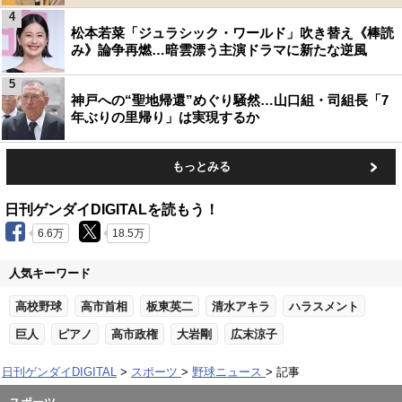
4
松本若菜「ジュラシック・ワールド」吹き替え《棒読
み》論争再燃…暗雲漂う主演ドラマに新たな逆風
5
神戸への“聖地帰還”めぐり騒然…山口組・司組長「7
年ぶりの里帰り」は実現するか
もっとみる
日刊ゲンダイDIGITALを読もう！
6.6万
18.5万
人気キーワード
高校野球
高市首相
板東英二
清水アキラ
ハラスメント
巨人
ピアノ
高市政権
大岩剛
広末涼子
日刊ゲンダイDIGITAL
スポーツ
野球ニュース
記事