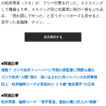
の松井秀喜（３９）が、フリー打撃を行った。２２スイング
して柵越え５本。４スイング目に右翼席に初の一発をぶち込
み、「照れ隠しでやった」と言うガッツポーズも見せると、
見守った首脳陣、ナイン、…
全文表示する
■関連記事
達観？ ゴジラ松井フィーバーに平然の原監督に周囲も感心
ゴジラ松井“入閣”演出 追い込まれた侍ジャパンの台所事情
巨人・松井臨時コーチが見初めた １９歳“無名選手”の正体
■関連記事
松井秀喜・臨時コーチ 「若手育成」意欲の裏に巨人の“病巣”