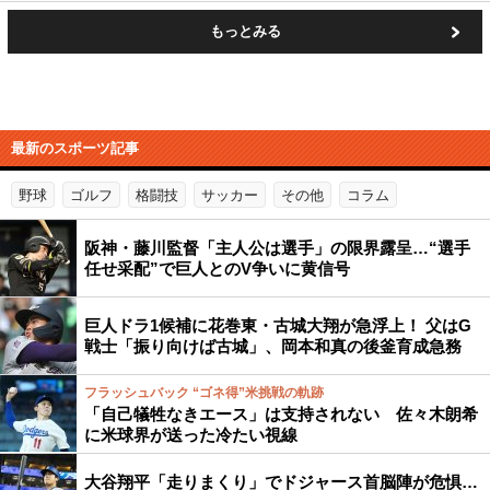
もっとみる
最新のスポーツ記事
野球
ゴルフ
格闘技
サッカー
その他
コラム
阪神・藤川監督「主人公は選手」の限界露呈…“選手
任せ采配”で巨人とのV争いに黄信号
巨人ドラ1候補に花巻東・古城大翔が急浮上！ 父はG
戦士「振り向けば古城」、岡本和真の後釜育成急務
フラッシュバック “ゴネ得”米挑戦の軌跡
「自己犠牲なきエース」は支持されない 佐々木朗希
に米球界が送った冷たい視線
大谷翔平「走りまくり」でドジャース首脳陣が危惧…