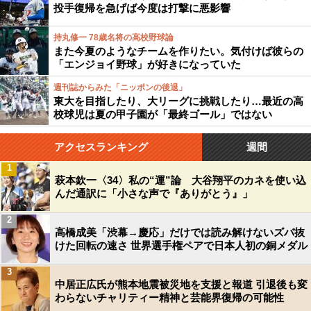
投手復帰を急げば今度は打撃に悪影響
持丸修一 78歳名将の高校野球論
また今夏のようなチームを作りたい。気付けば彼らの
「エンジョイ野球」が好きになっていた
週刊誌からみた「ニッポンの後退」
東大を目指したり、大リーグに挑戦したり…最近の高
校球児は夏の甲子園が「最終ゴール」ではない
アクセスランキング
週間
1
萩本欽一〈34〉私の“運”論 大谷翔平のカネを使い込
んだ通訳に「小さな声で『ありがとう』」
2
高橋成美「渋幕→慶応」だけでは読み解けないズバ抜
けた回転の速さ 世界選手権ペアで日本人初の銅メダル
3
中居正広氏が熊本地震被災地を支援と報道 引退後も変
わらないチャリティー精神と芸能界復帰の可能性