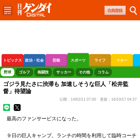
トピックス
政治・社会
芸能
スポーツ
ライフ
マネー
ボートレース
競輪
オートレース
野球
ゴルフ
格闘技
サッカー
その他
コラム
ゴジラ見たさに渋滞も 加速しそうな巨人「松井監
督」待望論
公開：
14/02/11 07:00
更新：
16/10/17 04:37
最高のファンサービスになった。
９日の巨人キャンプ。ランチの時間を利用して臨時コーチ