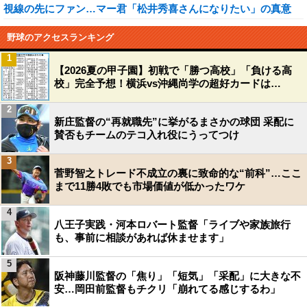
視線の先にファン…マー君「松井秀喜さんになりたい」の真意
野球のアクセスランキング
1
【2026夏の甲子園】初戦で「勝つ高校」「負ける高
校」完全予想！横浜vs沖縄尚学の超好カードは…
2
新庄監督の“再就職先”に挙がるまさかの球団 采配に
賛否もチームのテコ入れ役にうってつけ
3
菅野智之トレード不成立の裏に致命的な“前科”…ここ
まで11勝4敗でも市場価値が低かったワケ
4
八王子実践・河本ロバート監督「ライブや家族旅行
も、事前に相談があれば休ませます」
5
阪神藤川監督の「焦り」「短気」「采配」に大きな不
安…岡田前監督もチクリ「崩れてる感じするわ」