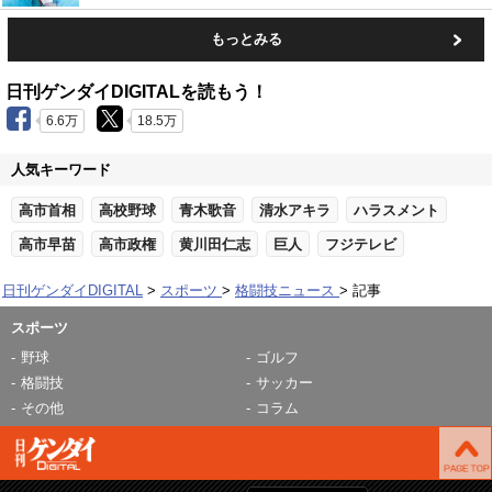
もっとみる
日刊ゲンダイDIGITALを読もう！
6.6万
18.5万
人気キーワード
高市首相
高校野球
青木歌音
清水アキラ
ハラスメント
高市早苗
高市政権
黄川田仁志
巨人
フジテレビ
日刊ゲンダイDIGITAL
スポーツ
格闘技ニュース
記事
スポーツ
野球
ゴルフ
格闘技
サッカー
その他
コラム