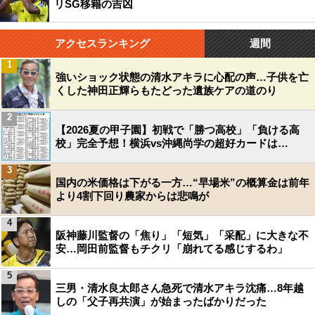
リSG移籍の吉凶
アクセスランキング
週間
1
強いショック状態の清水アキラに心配の声…子供を亡
くした神田正輝らもたどった遺族ケアの道のり
2
【2026夏の甲子園】初戦で「勝つ高校」「負ける高
校」完全予想！横浜vs沖縄尚学の超好カードは…
3
国内の米価格は下がる一方…“早場米”の概算金は前年
より4割下回り農家からは悲鳴が
4
阪神藤川監督の「焦り」「短気」「采配」に大きな不
安…岡田前監督もチクリ「崩れてる感じするわ」
5
三男・清水良太郎さん急死で清水アキラ沈痛…8年越
しの「父子再共演」が始まったばかりだった