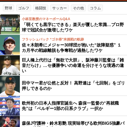
野球
ゴルフ
格闘技
サッカー
その他
コラム
小林至教授のマネーボールQ&A
「弱くても黒字にできる」楽天が覆した常識…プロ野
球で冠試合が激増したワケ
フラッシュバック “ゴネ得”米挑戦の軌跡
佐々木朗希にメジャー30球団が抱いた“故障疑惑” １
カ月半の戦線離脱も争奪戦が過熱したワケ
巨人橋上代行は「無欲で大胆」、阪神藤川監督は「雑
音だらけ」…セ優勝争いの命運を分けそうな境遇の違
い
田中マー君が公然と反対！ 高野連は「七回制」をゴリ
押しできるのか
欧州初の日本人指揮官誕生へ 森保一監督の“再就職
先”は「ベルギー1部の日系クラブ」一択か
森保J守護神・鈴木彩艶 現実味帯びる欧州BIG5強豪パ