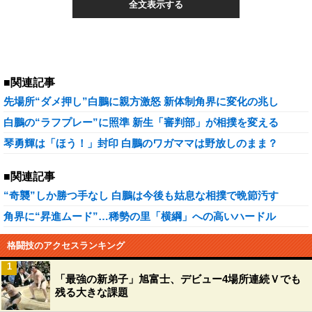
全文表示する
■関連記事
先場所“ダメ押し”白鵬に親方激怒 新体制角界に変化の兆し
白鵬の“ラフプレー”に照準 新生「審判部」が相撲を変える
琴勇輝は「ほう！」封印 白鵬のワガママは野放しのまま？
■関連記事
“奇襲”しか勝つ手なし 白鵬は今後も姑息な相撲で晩節汚す
角界に“昇進ムード”…稀勢の里「横綱」への高いハードル
格闘技のアクセスランキング
1
「最強の新弟子」旭富士、デビュー4場所連続Ｖでも
残る大きな課題