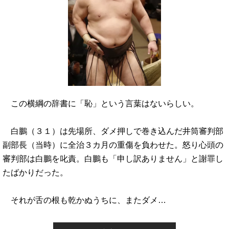
この横綱の辞書に「恥」という言葉はないらしい。
白鵬（３１）は先場所、ダメ押しで巻き込んだ井筒審判部
副部長（当時）に全治３カ月の重傷を負わせた。怒り心頭の
審判部は白鵬を叱責。白鵬も「申し訳ありません」と謝罪し
たばかりだった。
それが舌の根も乾かぬうちに、またダメ…