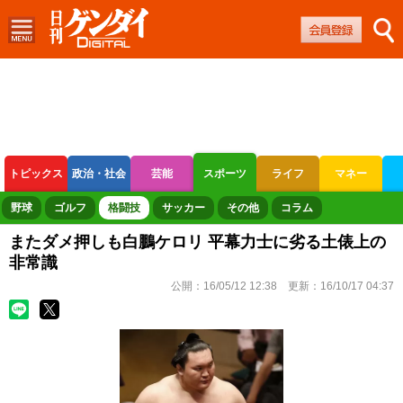
トピックス
政治・社会
芸能
スポーツ
ライフ
マネー
ボートレース
競輪
オートレース
野球
ゴルフ
格闘技
サッカー
その他
コラム
またダメ押しも白鵬ケロリ 平幕力士に劣る土俵上の
非常識
公開：
16/05/12 12:38
更新：
16/10/17 04:37