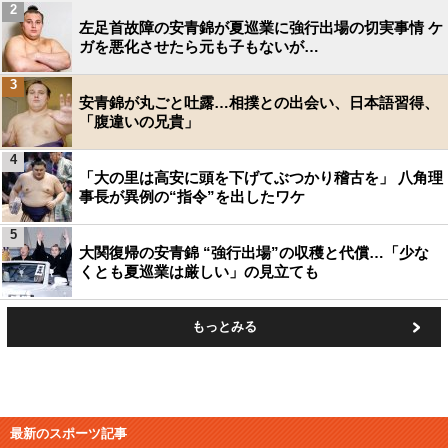
2
左足首故障の安青錦が夏巡業に強行出場の切実事情 ケ
ガを悪化させたら元も子もないが…
3
安青錦が丸ごと吐露…相撲との出会い、日本語習得、
「腹違いの兄貴」
4
「大の里は高安に頭を下げてぶつかり稽古を」 八角理
事長が異例の“指令”を出したワケ
5
大関復帰の安青錦 “強行出場”の収穫と代償…「少な
くとも夏巡業は厳しい」の見立ても
もっとみる
最新のスポーツ記事