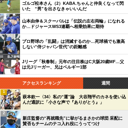
ゴルゴ松本さん（2）KABA.ちゃんと仲良くなって閃
いた “男”を出さなきゃいいんだ
山本由伸＆スクーバルは「伝説の左右両輪」になれる
か…ドジャースWS3連覇へ相乗効果に期待
プロ野球の「乱闘」は消滅するのか…死球禍でも激高
しない“侍ジャパン世代”の距離感
Jリーグ「秋春制」元年の注目株はC大阪20歳MF…父
は元Jリーガー、兄はベルギー1部
アクセスランキング
週間
1
萩本欽一〈34〉私の“運”論 大谷翔平のカネを使い込
んだ通訳に「小さな声で『ありがとう』」
2
新庄監督の“再就職先”に挙がるまさかの球団 采配に
賛否もチームのテコ入れ役にうってつけ