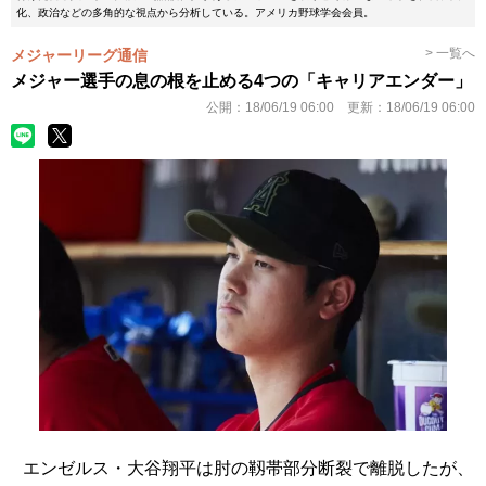
化、政治などの多角的な視点から分析している。アメリカ野球学会会員。
> 一覧へ
メジャーリーグ通信
メジャー選手の息の根を止める4つの「キャリアエンダー」
公開：
18/06/19 06:00
更新：
18/06/19 06:00
エンゼルス・大谷翔平は肘の靱帯部分断裂で離脱したが、