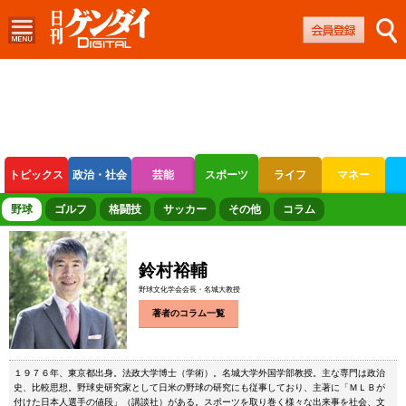
トピックス
政治・社会
芸能
スポーツ
ライフ
マネー
ボートレース
競輪
オートレース
野球
ゴルフ
格闘技
サッカー
その他
コラム
鈴村裕輔
野球文化学会会長・名城大教授
著者のコラム一覧
１９７６年、東京都出身。法政大学博士（学術）。名城大学外国学部教授。主な専門は政治
史、比較思想。野球史研究家として日米の野球の研究にも従事しており、主著に「ＭＬＢが
付けた日本人選手の値段」（講談社）がある。スポーツを取り巻く様々な出来事を社会、文