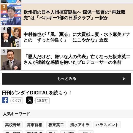
3
欧州初の日本人指揮官誕生へ 森保一監督の“再就職
先”は「ベルギー1部の日系クラブ」一択か
4
中村倫也が「風、薫る」に大貢献…妻・水卜麻美アナ
との「ずっと仲良く」「にこやかな」近況
5
「恩人だけど、嫌いな人の代表」亡くなった板東英二
さんが複雑な感情を抱いたプロデューサーの名前
もっとみる
日刊ゲンダイDIGITALを読もう！
6.6万
18.5万
人気キーワード
高校野球
高市首相
板東英二
清水アキラ
ハラスメント