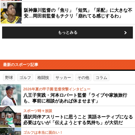
5
阪神藤川監督の「焦り」「短気」「采配」に大きな不
安…岡田前監督もチクリ「崩れてる感じするわ」
もっとみる
最新のスポーツ記事
野球
ゴルフ
格闘技
サッカー
その他
コラム
2026年夏の甲子園 監督突撃インタビュー
八王子実践・河本ロバート監督「ライブや家族旅行
も、事前に相談があれば休ませます」
スポーツ時々放談
通訳同伴アスリートに思うこと 英語ネーティブになる
必要はないが「伝えようとする気持ち」が大切だ
ゴルフは本当に面白い！