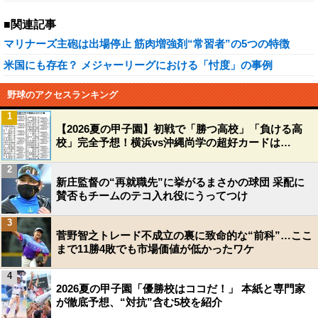
■関連記事
マリナーズ主砲は出場停止 筋肉増強剤“常習者”の5つの特徴
米国にも存在？ メジャーリーグにおける「忖度」の事例
野球のアクセスランキング
1
【2026夏の甲子園】初戦で「勝つ高校」「負ける高
校」完全予想！横浜vs沖縄尚学の超好カードは…
2
新庄監督の“再就職先”に挙がるまさかの球団 采配に
賛否もチームのテコ入れ役にうってつけ
3
菅野智之トレード不成立の裏に致命的な“前科”…ここ
まで11勝4敗でも市場価値が低かったワケ
4
2026夏の甲子園「優勝校はココだ！」 本紙と専門家
が徹底予想、“対抗”含む5校を紹介