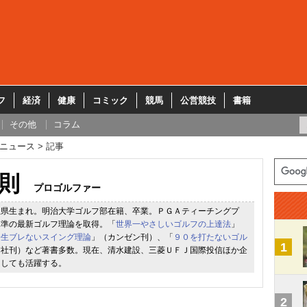
フ
経済
健康
コミック
競馬
公営競技
書籍
その他
コラム
ニュース
記事
則
プロゴルファー
玉県生まれ。明治大学ゴルフ部在籍、卒業。ＰＧＡティーチングプ
水準の最新ゴルフ理論を取得。「
世界一やさしいゴルフの上達法
」
一生ブレないスイング理論
」（カンゼン刊）、「
９０を打たないゴル
1
本社刊）など著書多数。現在、清水建設、三菱ＵＦＪ国際投信ほか企
としても活躍する。
2