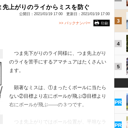
ま先上がりのライからミスを防ぐ
公開日：
2021/01/19 17:00
更新日：
2021/01/19 17:00
3
>> バックナンバー
印刷
4
つま先下がりのライ同様に、つま先上がり
のライを苦手にするアマチュアはたくさんい
5
ます。
顕著なミスは、①まったくボールに当たら
ない②目標より左にボールが飛ぶ③目標より
PR
右にボールが飛ぶ――の３つです。
つま先上がりではボール位置が、平坦なラ
PR