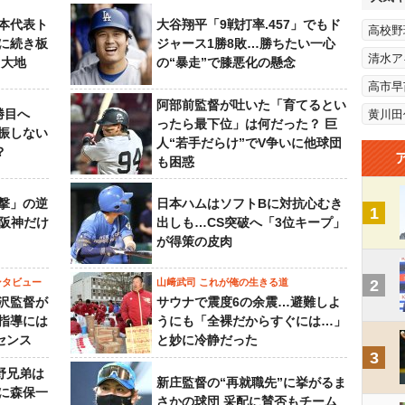
本代表ト
大谷翔平「9戦打率.457」でもド
高校野
に続き板
ジャース1勝8敗…勝ちたい一心
清水ア
田大地
の“暴走”で膝悪化の懸念
高市早
阿部前監督が吐いた「育てるとい
勝目へ
黄川田
ったら最下位」は何だった？ 巨
振しない
人“若手だらけ”でV争いに他球団
？
も困惑
撃」の逆
日本ハムはソフトBに対抗心むき
1
“阪神だけ
出しも…CS突破へ「3位キープ」
が得策の皮肉
ンタビュー
山﨑武司 これが俺の生きる道
2
沢監督が
サウナで震度6の余震…避難しよ
指導には
うにも「全裸だからすぐには…」
センス
と妙に冷静だった
3
野兄弟は
新庄監督の“再就職先”に挙がるま
らに森保一
さかの球団 采配に賛否もチーム