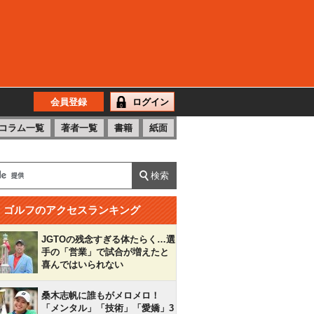
会員登録
ログイン
コラム一覧
著者一覧
書籍
紙面
ゴルフのアクセスランキング
JGTOの残念すぎる体たらく…選
手の「営業」で試合が増えたと
喜んではいられない
桑木志帆に誰もがメロメロ！
「メンタル」「技術」「愛嬌」3