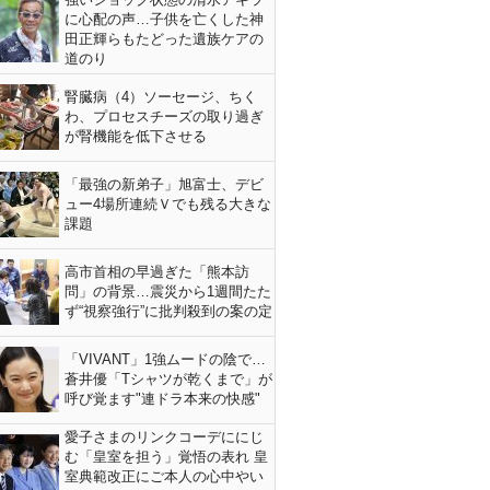
に心配の声…子供を亡くした神
田正輝らもたどった遺族ケアの
道のり
腎臓病（4）ソーセージ、ちく
わ、プロセスチーズの取り過ぎ
が腎機能を低下させる
「最強の新弟子」旭富士、デビ
ュー4場所連続Ｖでも残る大きな
課題
高市首相の早過ぎた「熊本訪
問」の背景…震災から1週間たた
ず“視察強行”に批判殺到の案の定
「VIVANT」1強ムードの陰で…
蒼井優「Tシャツが乾くまで」が
呼び覚ます"連ドラ本来の快感"
愛子さまのリンクコーデににじ
む「皇室を担う」覚悟の表れ 皇
室典範改正にご本人の心中やい