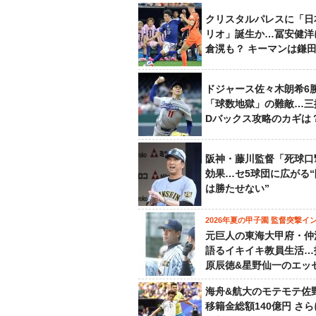
クリスタルパレスに「日
リオ」誕生か…冨安健洋
倉滉も？ キーマンは鎌
ドジャース佐々木朗希6
「球数地獄」の難敵…三
Dバックス攻略のカギは
阪神・藤川監督「死球口
効果…セ5球団に広がる
は勝たせない”
2026年夏の甲子園 監督突撃イ
元巨人の東海大甲府・仲
語るイキイキ教員生活…
原辰徳&星野仙一のエッ
海舟&航大のモテモテ佐
移籍金総額140億円 さ