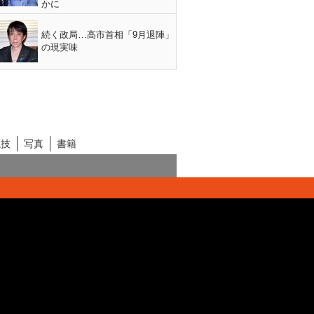
かに
続く政局…高市首相「9月退陣」
の現実味
競技
写真
書籍