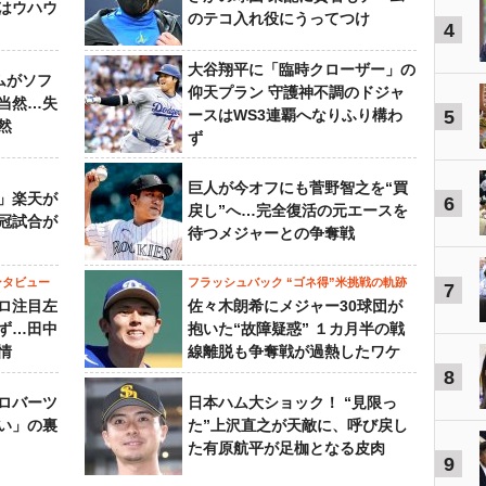
はウハウ
のテコ入れ役にうってつけ
4
大谷翔平に「臨時クローザー」の
ムがソフ
仰天プラン 守護神不調のドジャ
当然…失
ースはWS3連覇へなりふり構わ
5
然
ず
巨人が今オフにも菅野智之を“買
」楽天が
6
戻し”へ…完全復活の元エースを
冠試合が
待つメジャーとの争奪戦
ンタビュー
フラッシュバック “ゴネ得”米挑戦の軌跡
7
ロ注目左
佐々木朗希にメジャー30球団が
ず…田中
抱いた“故障疑惑” １カ月半の戦
情
線離脱も争奪戦が過熱したワケ
8
ロバーツ
日本ハム大ショック！ “見限っ
い」の裏
た”上沢直之が天敵に、呼び戻し
た有原航平が足枷となる皮肉
9