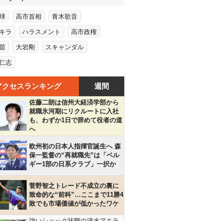
球
高市首相
青木歌音
キラ
ハラスメント
高市政権
苗
大岩剛
スキャンダル
仁志
アクセスランキング
週間
佐藤二朗は信州大経済学部から
就職氷河期にリクルートに入社
も、わずか1日で辞めて役者の道
へ
欧州初の日本人指揮官誕生へ 森
保一監督の“再就職先”は「ベル
ギー1部の日系クラブ」一択か
菅野智之トレード不成立の裏に
致命的な“前科”…ここまで11勝4
敗でも市場価値が低かったワケ
強いショック状態の清水アキラ