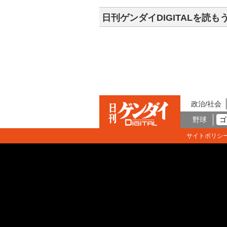
日刊ゲンダイDIGITALを読も
政治/社会
野球
ゴ
サイトポリシ