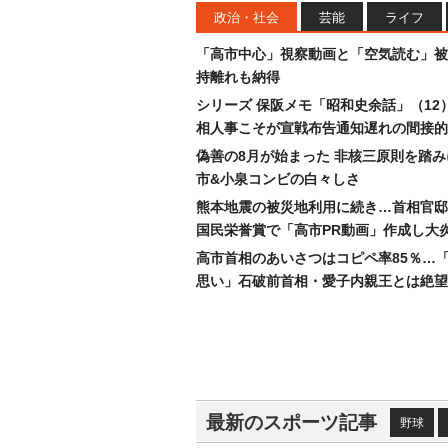
政治・社会
芸能
ライフ
「高市中心」視察動画と「空気読む」被
持離れも納得
シリーズ 保阪メモ「昭和史余話」（12
相人事こそが宣戦布告通知遅れの間接的
偽善の8月が始まった 非核三原則を踏
市&小泉コンビの白々しさ
熊本地震の被災地利用に続き…首相官邸
国民栄誉賞で「高市PR動画」作成し大
高市首相のあいさつはコピペ率85％…
思い」石破前首相・愛子内親王とは絶望
最新のスポーツ記事
野球