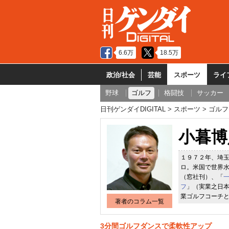
6.6万
18.5万
政治/社会
芸能
スポーツ
ライ
野球
ゴルフ
格闘技
サッカー
日刊ゲンダイDIGITAL
スポーツ
ゴルフ
小暮博
１９７２年、埼
ロ。米国で世界
（窓社刊）、「
フ
」（実業之日
業ゴルフコーチ
著者のコラム一覧
3分間ゴルフダンスで柔軟性アップ