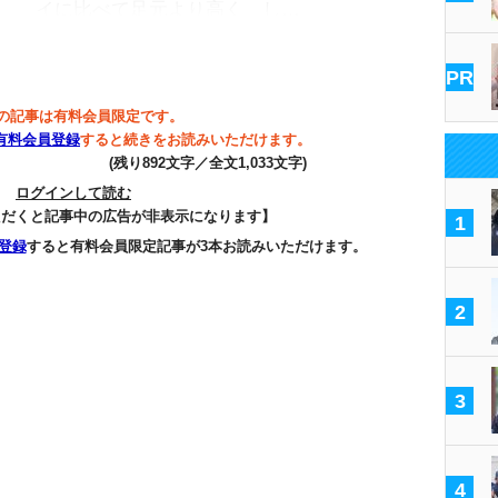
イに比べて足元より高く、し…
PR
の記事は有料会員限定です。
有料会員登録
すると続きをお読みいただけます。
(残り892文字／全文1,033文字)
ログインして読む
ただくと記事中の広告が非表示になります】
1
登録
すると有料会員限定記事が3本お読みいただけます。
2
3
4