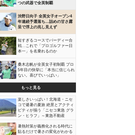
つの武器で全英制覇
渋野日向子 全英女子オープン4
年連続予選落ち…詰めの甘さ露
呈で浮上の兆し見えず
短すぎるコースでバーディー合
戦…これで「プロゴルファー日
本一」を名乗れるのか
桑木志帆が全英女子初制覇 プロ
5年目の快挙に「本当に信じられ
ない。喜びでいっぱい」
もっと見る
楽しさいっぱい！北海道・ニセ
コで避暑の夏旅 絶景とアクティ
ビティが揃う「ニセコ東急 グラ
ン・ヒラフ」～東急不動産
暑熱対策が義務化される時代に
貼るだけで暑さの変化がわかる