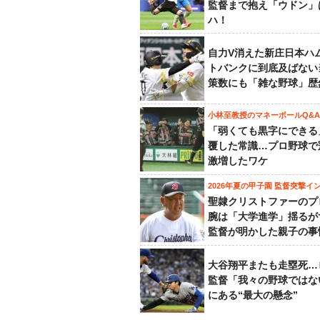
監督まで抱え「ウドン」
ハ！
自力V消えた新庄日本ハ
トバンクに到底及ばない
策数にも「雑な野球」歴
小林至教授のマネーボールQ&A
「弱くても黒字にできる
覆した常識…プロ野球で
激増したワケ
2026年夏の甲子園 監督突撃イ
聖隷クリストファーのプ
腕は「大学進学」揺るが
監督が明かした親子の事
大谷翔平またも走塁死…
監督「我々の野球ではな
にある“最大の懸念”