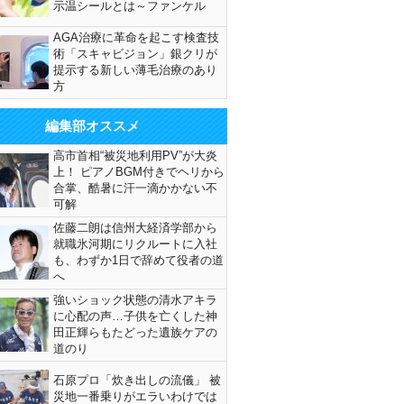
示温シールとは～ファンケル
AGA治療に革命を起こす検査技
術「スキャビジョン」銀クリが
提示する新しい薄毛治療のあり
方
編集部オススメ
高市首相“被災地利用PV”が大炎
上！ ピアノBGM付きでヘリから
合掌、酷暑に汗一滴かかない不
可解
佐藤二朗は信州大経済学部から
就職氷河期にリクルートに入社
も、わずか1日で辞めて役者の道
へ
強いショック状態の清水アキラ
に心配の声…子供を亡くした神
田正輝らもたどった遺族ケアの
道のり
石原プロ「炊き出しの流儀」 被
災地一番乗りがエラいわけでは