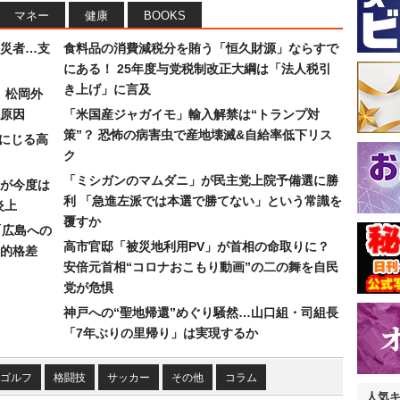
マネー
健康
BOOKS
災者…支
食料品の消費減税分を賄う「恒久財源」ならすで
にある！ 25年度与党税制改正大綱は「法人税引
き上げ」に言及
）松岡外
原因
「米国産ジャガイモ」輸入解禁は“トランプ対
策”？ 恐怖の病害虫で産地壊滅&自給率低下リス
みにじる高
ク
「ミシガンのマムダニ」が民主党上院予備選に勝
が今度は
利 「急進左派では本選で勝てない」という常識を
炎上
覆すか
「広島への
高市官邸「被災地利用PV」が首相の命取りに？
的格差
安倍元首相“コロナおこもり動画”の二の舞を自民
党が危惧
神戸への“聖地帰還”めぐり騒然…山口組・司組長
「7年ぶりの里帰り」は実現するか
ゴルフ
格闘技
サッカー
その他
コラム
人気