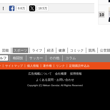
う！
6.6万
18.5万
10
芸能
スポーツ
ライフ
経済
健康
コミック
競馬
公営
ルフ
格闘技
サッカー
その他
コラム
ー
サイトマップ
個人情報
著作権
リンク
定期購読申込み
広告掲載について
会社概要
採用情報
よくある質問・お問い合わせ
Copyright (C) Nikkan Gendai. All Rights Reserved