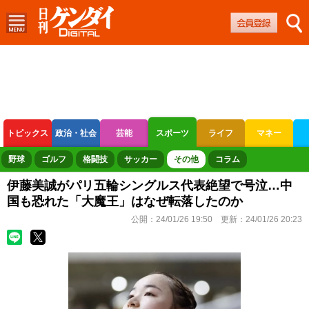
トピックス
政治・社会
芸能
スポーツ
ライフ
マネー
ボートレース
競輪
オートレース
野球
ゴルフ
格闘技
サッカー
その他
コラム
伊藤美誠がパリ五輪シングルス代表絶望で号泣…中
国も恐れた「大魔王」はなぜ転落したのか
公開：
24/01/26 19:50
更新：
24/01/26 20:23