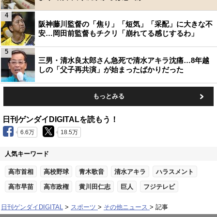
4
阪神藤川監督の「焦り」「短気」「采配」に大きな不
安…岡田前監督もチクリ「崩れてる感じするわ」
5
三男・清水良太郎さん急死で清水アキラ沈痛…8年越
しの「父子再共演」が始まったばかりだった
もっとみる
日刊ゲンダイDIGITALを読もう！
6.6万
18.5万
人気キーワード
高市首相
高校野球
青木歌音
清水アキラ
ハラスメント
高市早苗
高市政権
黄川田仁志
巨人
フジテレビ
日刊ゲンダイDIGITAL
スポーツ
その他ニュース
記事