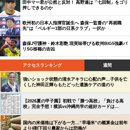
田中マー君が公然と反対！ 高野連は「七回制」をゴリ
押しできるのか
欧州初の日本人指揮官誕生へ 森保一監督の“再就職
先”は「ベルギー1部の日系クラブ」一択か
森保J守護神・鈴木彩艶 現実味帯びる欧州BIG5強豪パ
リSG移籍の吉凶
アクセスランキング
週間
1
強いショック状態の清水アキラに心配の声…子供を亡
くした神田正輝らもたどった遺族ケアの道のり
2
【2026夏の甲子園】初戦で「勝つ高校」「負ける高
校」完全予想！横浜vs沖縄尚学の超好カードは…
3
国内の米価格は下がる一方…“早場米”の概算金は前年
より4割下回り農家からは悲鳴が