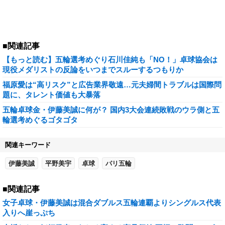
■関連記事
【もっと読む】五輪選考めぐり石川佳純も「NO！」卓球協会は
現役メダリストの反論をいつまでスルーするつもりか
福原愛は“高リスク”と広告業界敬遠…元夫婦間トラブルは国際問
題に、タレント価値も大暴落
五輪卓球金・伊藤美誠に何が？ 国内3大会連続敗戦のウラ側と五
輪選考めぐるゴタゴタ
関連キーワード
伊藤美誠
平野美宇
卓球
パリ五輪
■関連記事
女子卓球・伊藤美誠は混合ダブルス五輪連覇よりシングルス代表
入りへ崖っぷち