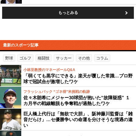
もっとみる
最新のスポーツ記事
野球
ゴルフ
格闘技
サッカー
その他
コラム
小林至教授のマネーボールQ&A
「弱くても黒字にできる」楽天が覆した常識…プロ野
球で冠試合が激増したワケ
フラッシュバック “ゴネ得”米挑戦の軌跡
佐々木朗希にメジャー30球団が抱いた“故障疑惑” １
カ月半の戦線離脱も争奪戦が過熱したワケ
巨人橋上代行は「無欲で大胆」、阪神藤川監督は「雑
音だらけ」…セ優勝争いの命運を分けそうな境遇の違
い