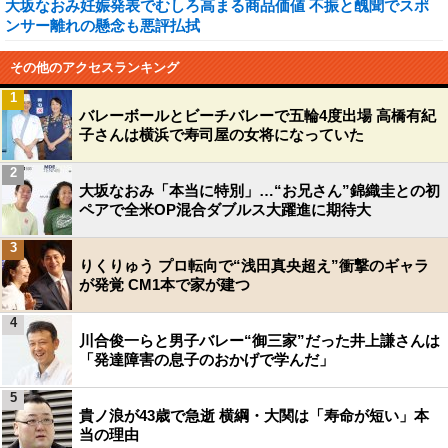
大坂なおみ妊娠発表でむしろ高まる商品価値 不振と醜聞でスポ
ンサー離れの懸念も悪評払拭
その他のアクセスランキング
1
バレーボールとビーチバレーで五輪4度出場 高橋有紀
子さんは横浜で寿司屋の女将になっていた
2
大坂なおみ「本当に特別」…“お兄さん”錦織圭との初
ペアで全米OP混合ダブルス大躍進に期待大
3
りくりゅう プロ転向で“浅田真央超え”衝撃のギャラ
が発覚 CM1本で家が建つ
4
川合俊一らと男子バレー“御三家”だった井上謙さんは
「発達障害の息子のおかげで学んだ」
5
貴ノ浪が43歳で急逝 横綱・大関は「寿命が短い」本
当の理由