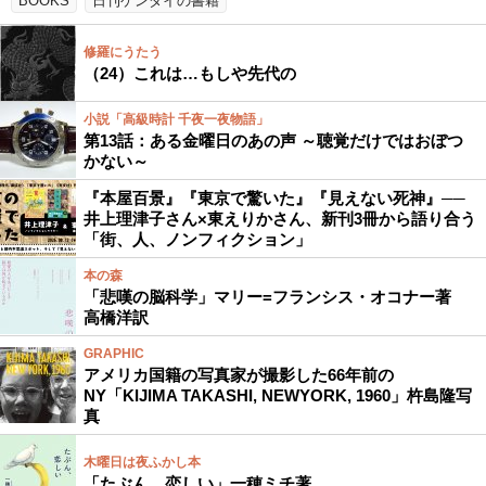
BOOKS
日刊ゲンダイの書籍
修羅にうたう
（24）これは…もしや先代の
小説「高級時計 千夜一夜物語」
第13話：ある金曜日のあの声 ～聴覚だけではおぼつ
かない～
『本屋百景』『東京で驚いた』『見えない死神』──
井上理津子さん×東えりかさん、新刊3冊から語り合う
「街、人、ノンフィクション」
本の森
「悲嘆の脳科学」マリー=フランシス・オコナー著
高橋洋訳
GRAPHIC
アメリカ国籍の写真家が撮影した66年前の
NY「KIJIMA TAKASHI, NEWYORK, 1960」杵島隆写
真
木曜日は夜ふかし本
「たぶん、恋しい」一穂ミチ著