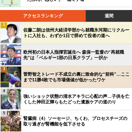
アクセスランキング
週間
1
佐藤二朗は信州大経済学部から就職氷河期にリクルー
トに入社も、わずか1日で辞めて役者の道へ
2
欧州初の日本人指揮官誕生へ 森保一監督の“再就職
先”は「ベルギー1部の日系クラブ」一択か
3
菅野智之トレード不成立の裏に致命的な“前科”…ここ
まで11勝4敗でも市場価値が低かったワケ
4
強いショック状態の清水アキラに心配の声…子供を亡
くした神田正輝らもたどった遺族ケアの道のり
5
腎臓病（4）ソーセージ、ちくわ、プロセスチーズの
取り過ぎが腎機能を低下させる