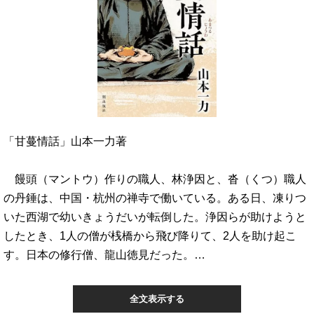
「甘蔓情話」山本一力著
饅頭（マントウ）作りの職人、林浄因と、沓（くつ）職人
の丹錘は、中国・杭州の禅寺で働いている。ある日、凍りつ
いた西湖で幼いきょうだいが転倒した。浄因らが助けようと
したとき、1人の僧が桟橋から飛び降りて、2人を助け起こ
す。日本の修行僧、龍山徳見だった。…
全文表示する