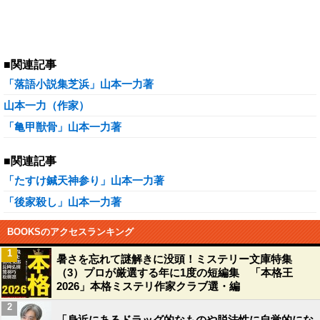
■関連記事
「落語小説集芝浜」山本一力著
山本一力（作家）
「亀甲獣骨」山本一力著
■関連記事
「たすけ鍼天神参り」山本一力著
「後家殺し」山本一力著
BOOKSのアクセスランキング
1
暑さを忘れて謎解きに没頭！ミステリー文庫特集
（3）プロが厳選する年に1度の短編集 「本格王
2026」本格ミステリ作家クラブ選・編
2
「身近にあるドラッグ的なものや脱法性に自覚的にな