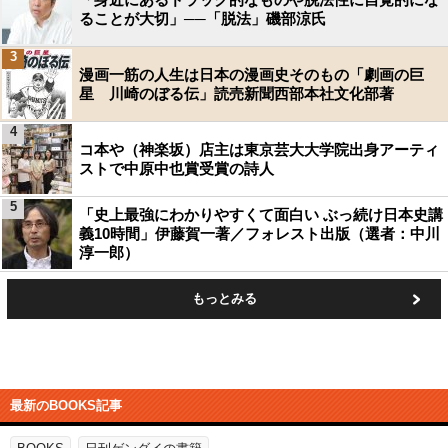
ることが大切」──「脱法」磯部涼氏
3
漫画一筋の人生は日本の漫画史そのもの「劇画の巨
星 川崎のぼる伝」読売新聞西部本社文化部著
4
コ本や（神楽坂）店主は東京芸大大学院出身アーティ
ストで中原中也賞受賞の詩人
5
「史上最強にわかりやすくて面白い ぶっ続け日本史講
義10時間」伊藤賀一著／フォレスト出版（選者：中川
淳一郎）
もっとみる
最新のBOOKS記事