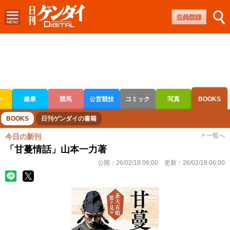
ー
健康
競馬
公営競技
コミック
写真
BOOKS
ボートレース
競輪
オートレース
BOOKS
日刊ゲンダイの書籍
> 一覧へ
今日の新刊
「甘蔓情話」山本一力著
公開：
26/02/18 06:00
更新：
26/02/18 06:00