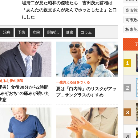
堤清二が見た昭和の傑物たち…吉田茂元首相は
「あんたの親父さんが死んでホッとしたよ」と口
高市首
にした
高市政
板東英
治療
予防
病院
闘病記
健康
コラム
1
えるお腹の病気
一生見える目をつくる
2
嚢炎】食後30分から2時間
夏は「白内障」のリスクがアッ
“みぞおち”の痛みが続いた
プ…サングラスのすすめ
注意
3
4