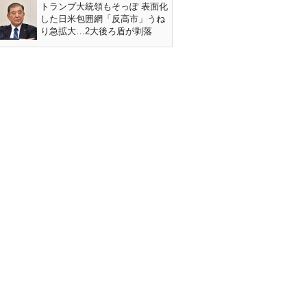
トランプ大統領もそっぽ 表面化
した日米包囲網「反高市」うね
り急拡大…2大後ろ盾が剥落