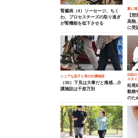
夏に増
腎臓病（4）ソーセージ、ちく
【憩
わ、プロセスチーズの取り過ぎ
高熱
が腎機能を低下させる
に受
伝説の
シニアな息子と母の介護物語
スタイ
（30）下見は大事だと痛感…介
松尾
護施設は千差万別
勤務
のた