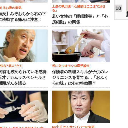
上皇の執刀医「心臓病はここまで治せ
10
えるお腹の病気
る」
垂炎】みぞおちから右の下
若い女性の「睡眠障害」と「心
に移動する痛みに注意！
房細動」の関係
愉快な“病人”たち
役に立つオモシロ医学論文
時間首を絞められている感覚
保護者の料理スキルが子供のレ
天才ナカムラスペシャルさ
ジリエンスを育てる…「おふく
咽頭がんを語る
ろの味」は心の特効薬？
Dr.中川 がんサバイバーの知恵