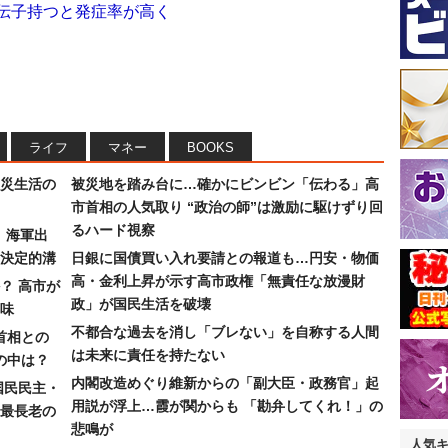
遺伝子持つと発症率が高く
ライフ
マネー
BOOKS
災生活の
被災地を踏み台に…確かにビンビン「伝わる」高
市首相の人気取り “政治の師”は激励に駆けずり回
るハード視察
）海軍出
決定的溝
日銀に国債買い入れ要請との報道も…円安・物価
高・金利上昇が示す高市政権「無責任な放漫財
？ 高市が
政」が国民生活を破壊
味
不都合な過去を消し「ブレない」を自称する人間
首相との
は未来に責任を持たない
の中は？
内閣改造めぐり維新からの「副大臣・政務官」起
国民民主・
用説が浮上…霞が関からも 「勘弁してくれ！」の
最長老の
悲鳴が
人気