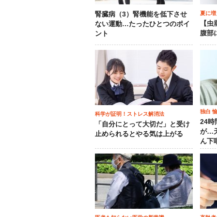
夏に増
腎臓病（3）腎機能を低下させ
【虫
ない運動…たったひとつのポイ
腹部
ント
独白 
科学が証明！ストレス解消法
24
「自分にとって大切だ」と受け
が…
止められるとやる気は上がる
ん下