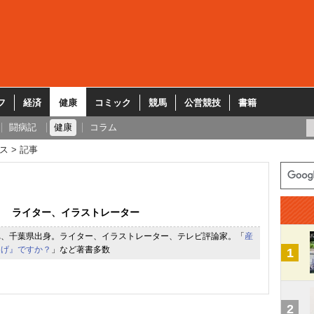
フ
経済
健康
コミック
競馬
公営競技
書籍
闘病記
健康
コラム
ス
記事
ライター、イラストレーター
れ、千葉県出身。ライター、イラストレーター、テレビ評論家。「
産
逃げ』ですか？
」など著書多数
1
2