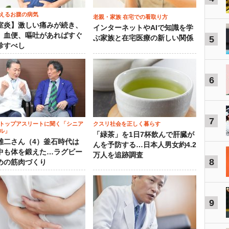
えるお腹の病気
老親・家族 在宅での看取り方
室炎】激しい痛みが続き、
インターネットやAIで知識を学
、血便、嘔吐があればすぐ
ぶ家族と在宅医療の新しい関係
5
診すべし
6
7
トップアスリートに聞く「シニア
クスリ社会を正しく暮らす
ル」
「緑茶」を1日7杯飲んで肝臓が
雄二さん（4）釜石時代は
んを予防する…日本人男女約4.2
中も体を鍛えた…ラグビー
万人を追跡調査
8
めの筋肉づくり
9