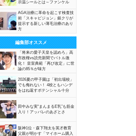
示温シールとは～ファンケル
AGA治療に革命を起こす検査技
術「スキャビジョン」銀クリが
提示する新しい薄毛治療のあり
方
編集部オススメ
「将来の愛子天皇を認めろ」高
市政権vs読売新聞でバトル激
化！ 皇室典範「再び改定」に世
論の85％が味方
2026夏の甲子園は「初出場校」
でも侮れない！ 4校ともハンデ
をはね返すポテンシャル十分
田中みな実“まんまるE乳”も筋金
入り！アッパレのあざとさ
阪神1位・森下翔太を英才教育
父親が明かす「マイホーム購入