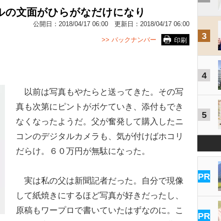
ールの文面がひらがなだけになり
公開日：
2018/04/17 06:00
更新日：
2018/04/17 06:00
3
>> バックナンバー
印刷
4
以前は写真もやたらと送ってきた。その写
真も次第にピントがボケていき、添付もでき
5
なくなったようだ。父が奮発して購入したニ
コンのデジタルカメラも、気が付けばホコリ
だらけ。６０万円が無駄になった。
PR
実は私の父は新聞記者だった。自分で現像
して紙焼きにするほど写真が好きだったし、
原稿もワープロで書いていたはずなのに。こ
PR