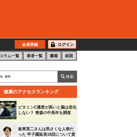
会員登録
ログイン
コラム一覧
著者一覧
書籍
紙面
健康のアクセスランキング
ビタミンC濃度が高いと脳は老化
しない？ 青森の中高年を調査
板東英二さんは気さくな人柄だ
った 甲子園延長18回について質