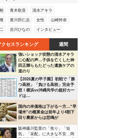
相
青木歌音
清水アキラ
権
黄川田仁志
女性
山崎怜奈
二
吉川ひなの
インタビュー
アクセスランキング
週間
強いショック状態の清水アキラ
に心配の声…子供を亡くした神
田正輝らもたどった遺族ケアの
道のり
【2026夏の甲子園】初戦で「勝
つ高校」「負ける高校」完全予
想！横浜vs沖縄尚学の超好カー
ドは…
国内の米価格は下がる一方…“早
場米”の概算金は前年より4割下
回り農家からは悲鳴が
阪神藤川監督の「焦り」「短
気」「采配」に大きな不安…岡