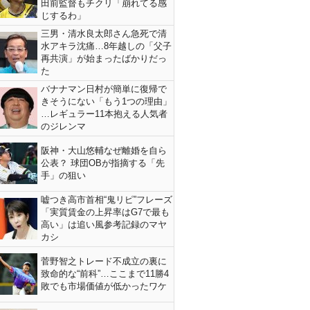
田前監督もチクリ「崩れてる感
じするわ」
三男・清水良太郎さん急死で清
水アキラ沈痛…8年越しの「父子
再共演」が始まったばかりだっ
た
バナナマン日村が簡単に復帰で
きそうにない「もう1つの理由」
…レギュラー11本抱える人気者
のジレンマ
阪神・大山悠輔なぜ離婚を自ら
公表？ 球団OBが指摘する「先
手」の狙い
嘘つき高市首相“鬼リピ”フレーズ
「実質賃金の上昇率はG7で最も
高い」は追い風参考記録のマヤ
カシ
菅野智之トレード不成立の裏に
致命的な“前科”…ここまで11勝4
敗でも市場価値が低かったワケ