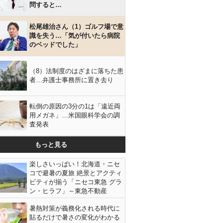
問すると…
松尾雄治さん（1）ゴルフ場で意
識を失う…「気が付いたら病院
のベッドでした」
（8）法制度のはざまに落ちた患
者…弁護士事務所に置き去り
転倒の原因の3分の1は「遠近両
用メガネ」…米国眼科学会の調
査発表
もっと見る
楽しさいっぱい！北海道・ニセ
コで避暑の夏旅 絶景とアクティ
ビティが揃う「ニセコ東急 グラ
ン・ヒラフ」～東急不動産
暑熱対策が義務化される時代に
貼るだけで暑さの変化がわかる