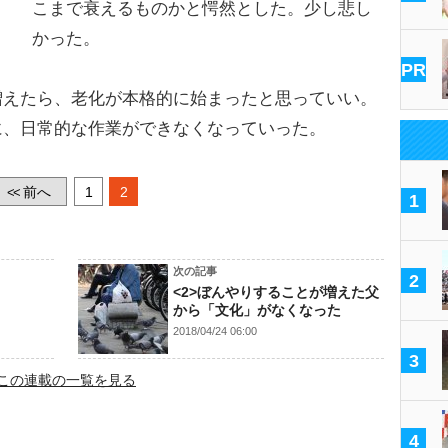
こまで衰えるものかと愕然とした。少し悲し
かった。
PR
えたら、老化が本格的に始まったと思っていい。
に、日常的な作業ができなくなっていった。
前へ
1
2
<<
1
次の記事
2
<2>ぼんやりすることが増えた父
から「文化」がなくなった
2018/04/24 06:00
3
この連載の一覧を見る
4