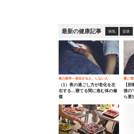
最新の健康記事
病気
症状
夜の医学～老化する人、しない人
夏に増
（1）夜の過ごし方が老化を左
【胆
右する…寝てる間に進む体の修
後の
復
ら要