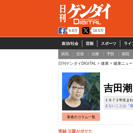
6.6万
18.5万
政治/社会
芸能
スポーツ
ライ
病気
症状
治療
予防
病院
日刊ゲンダイDIGITAL
健康
健康ニュー
吉田潮
１９７２年生ま
まないことは『
著者のコラム一覧
実録 父親がボケた