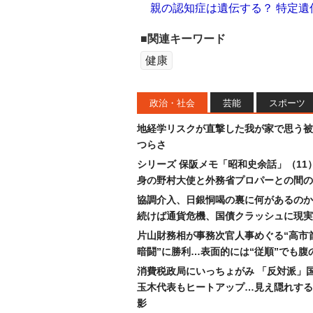
親の認知症は遺伝する？ 特定
■関連キーワード
健康
政治・社会
芸能
スポーツ
地経学リスクが直撃した我が家で思う被
つらさ
シリーズ 保阪メモ「昭和史余話」（11
身の野村大使と外務省プロパーとの間の
協調介入、日銀恫喝の裏に何があるのか
続けば通貨危機、国債クラッシュに現実
片山財務相が事務次官人事めぐる“高市
暗闘”に勝利…表面的には“従順”でも腹
消費税政局にいっちょがみ 「反対派」
玉木代表もヒートアップ…見え隠れする
影